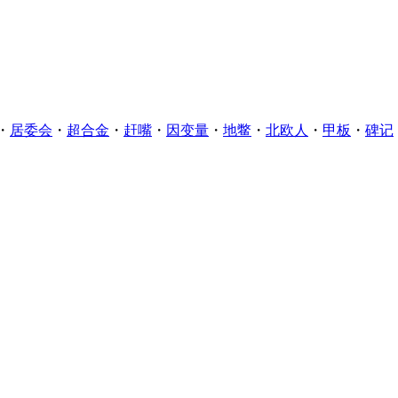
・
居委会
・
超合金
・
赶嘴
・
因变量
・
地鳖
・
北欧人
・
甲板
・
碑记