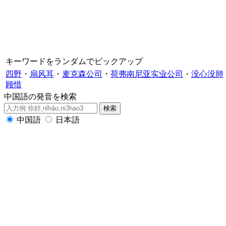
キーワードをランダムでピックアップ
四野
・
扇风耳
・
麦克森公司
・
荷弗南尼亚实业公司
・
没心没肺
顾惜
中国語の発音を検索
中国語
日本語