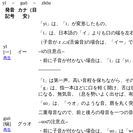
yī － guō － zhōu
発音
カナ（目
記号
安）
「yi」は、「i」が変形したもの。
「i」は、日本語の「イ」よりも口の端を左
（子音がｚ,c,s[舌歯音]の場合は、「イ
yī
--iの注意点--
イー
[一]
再生
・前に子音が付かない場合は、「i」は「yi
---------------
「ī」は第一声。高い音程を保ちながら、そ
「g」は、指一本ほどに口を軽く開け、舌は
になる。無気音。（息を勢いよく出せば、有
「uo」は、「ゥオ」のような音。唇を丸く突
二重母音なので、前と後ろの母音を一つの
guō
--uoの注意点--
グゥオ
[锅]
再生
・前に子音が付かない場合は、「uo」は「