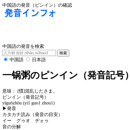
中国語の発音（ピンイン）の確認
中国語の発音を検索
中国語
日本語
一锅粥のピンイン（発音記号
意味：
[慣]混乱したさま。
ピンイン（発音記号）
yīguōzhōu (yi1 guo1 zhou1)
▶
発音
カタカナ読み（発音の目安）
イー グゥオ ヂォゥ
音の分解