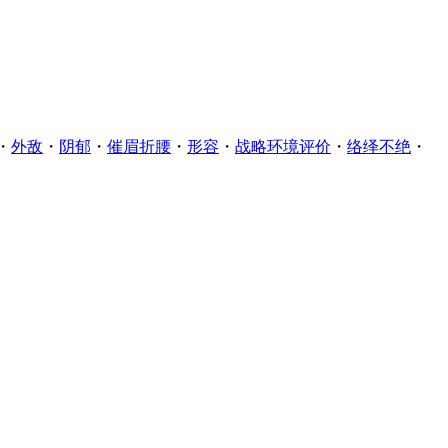
・
外敌
・
阴郁
・
催眉折腰
・
形容
・
战略环境评价
・
络绎不绝
・