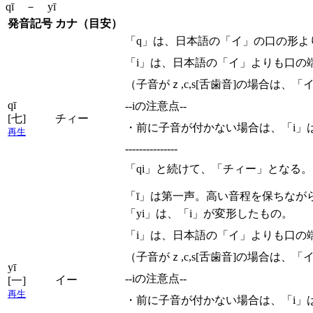
qī － yī
発音記号
カナ（目安）
「q」は、日本語の「イ」の口の形よ
「i」は、日本語の「イ」よりも口の
（子音がｚ,c,s[舌歯音]の場合は
qī
--iの注意点--
[七]
チィー
・前に子音が付かない場合は、「i」
再生
---------------
「qi」と続けて、「チィー」となる。
「ī」は第一声。高い音程を保ちなが
「yi」は、「i」が変形したもの。
「i」は、日本語の「イ」よりも口の
（子音がｚ,c,s[舌歯音]の場合は
yī
--iの注意点--
イー
[一]
再生
・前に子音が付かない場合は、「i」