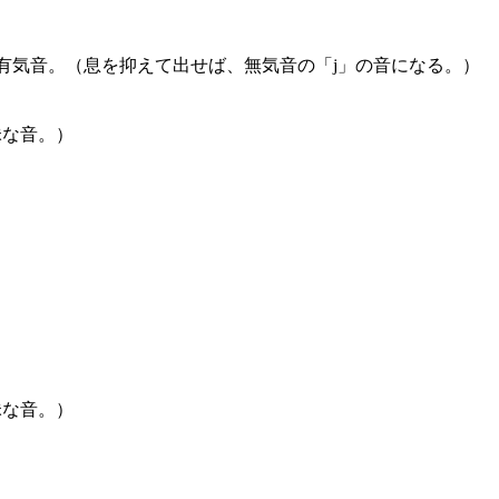
有気音。（息を抑えて出せば、無気音の「j」の音になる。）
昧な音。）
昧な音。）