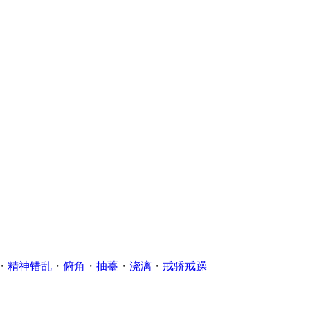
・
精神错乱
・
俯角
・
抽薹
・
浇漓
・
戒骄戒躁