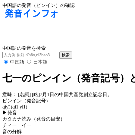
中国語の発音（ピンイン）の確認
中国語の発音を検索
中国語
日本語
七一のピンイン（発音記号）
意味：
[名詞] [略]7月1日の中国共産党創立記念日。
ピンイン（発音記号）
qīyī (qi1 yi1)
▶
発音
カタカナ読み（発音の目安）
チィー イー
音の分解