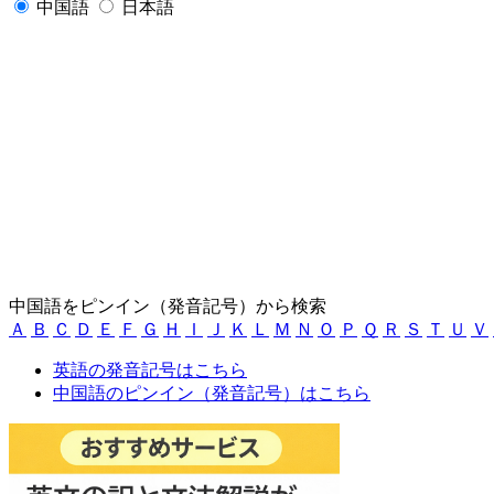
中国語
日本語
中国語をピンイン（発音記号）から検索
Ａ
Ｂ
Ｃ
Ｄ
Ｅ
Ｆ
Ｇ
Ｈ
Ｉ
Ｊ
Ｋ
Ｌ
Ｍ
Ｎ
Ｏ
Ｐ
Ｑ
Ｒ
Ｓ
Ｔ
Ｕ
Ｖ
英語の発音記号はこちら
中国語のピンイン（発音記号）はこちら