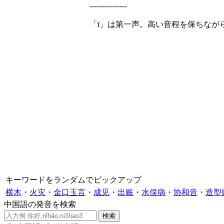
---------------
「ī」は第一声。高い音程を保ちなが
キーワードをランダムでピックアップ
横木
・
火灾
・
金口玉言
・
成见
・
出账
・
水俣病
・
协和音
・
造型
中国語の発音を検索