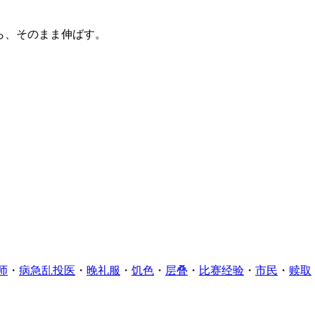
ら、そのまま伸ばす。
师
・
病急乱投医
・
晚礼服
・
饥色
・
层叠
・
比赛经验
・
市民
・
赎取