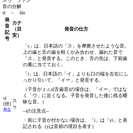
スゥ ラァン
音の分解
sī － lán
発
カナ
音
（目
発音の仕方
記
安）
号
「s」は、日本語の「ス」を摩擦させたような音。
上の歯と舌の歯を軽くかみ合わせ、漏れた音で
「ス」と発音する。このとき、舌の先は、下前歯
の裏に当てておく。
「i」は、日本語の「イ」よりも口の端を左右にし
っかり引いて、「イー」と発音する。
（子音がｚ,c,s[舌歯音]の場合は、「イー」ではな
く「ウ」に近くなる。子音を発音した後に残る曖
sī
ス
昧な音。）
[丝]
ゥ
再生
--iの注意点--
・前に子音が付かない場合は、「i」は「yi」と表
記される（yは音節の境目を表す）