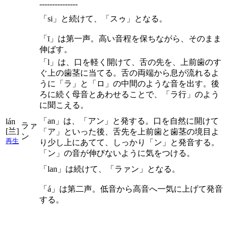
---------------
「si」と続けて、「スゥ」となる。
「ī」は第一声。高い音程を保ちながら、そのまま
伸ばす。
「l」は、口を軽く開けて、舌の先を、上前歯のす
ぐ上の歯茎に当てる。舌の両端から息が流れるよ
うに「ラ」と「ロ」の中間のような音を出す。後
ろに続く母音とあわせることで、「ラ行」のよう
に聞こえる。
「an」は、「アン」と発する。口を自然に開けて
lán
ラァ
[兰]
「ア」といった後、舌先を上前歯と歯茎の境目よ
ン
再生
り少し上にあてて、しっかり「ン」と発音する。
「ン」の音が伸びないように気をつける。
「lan」は続けて、「ラァン」となる。
「á」は第二声。低音から高音へ一気に上げて発音
する。