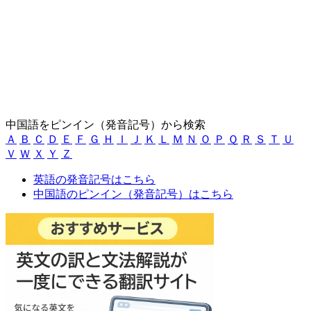
中国語をピンイン（発音記号）から検索
Ａ
Ｂ
Ｃ
Ｄ
Ｅ
Ｆ
Ｇ
Ｈ
Ｉ
Ｊ
Ｋ
Ｌ
Ｍ
Ｎ
Ｏ
Ｐ
Ｑ
Ｒ
Ｓ
Ｔ
Ｕ
Ｖ
Ｗ
Ｘ
Ｙ
Ｚ
英語の発音記号はこちら
中国語のピンイン（発音記号）はこちら