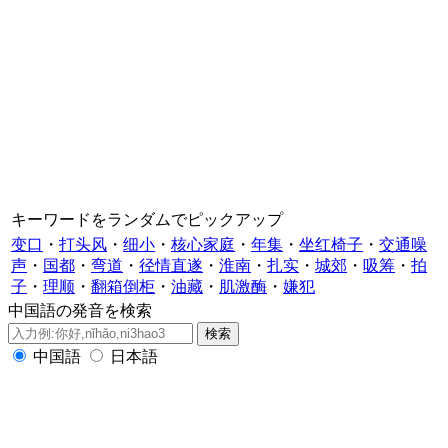
キーワードをランダムでピックアップ
变口
・
打头风
・
细小
・
核心家庭
・
年集
・
坐红椅子
・
交通噪
声
・
国都
・
弯道
・
径情直遂
・
淮南
・
扎实
・
城郊
・
吸筹
・
拍
子
・
理顺
・
翻箱倒柜
・
油藏
・
肌激酶
・
嫌犯
中国語の発音を検索
中国語
日本語