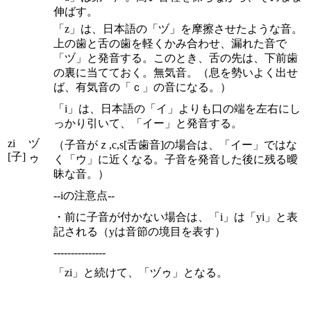
伸ばす。
「z」は、日本語の「ヅ」を摩擦させたような音。
上の歯と舌の歯を軽くかみ合わせ、漏れた音で
「ヅ」と発音する。このとき、舌の先は、下前歯
の裏に当てておく。無気音。（息を勢いよく出せ
ば、有気音の「ｃ」の音になる。）
「i」は、日本語の「イ」よりも口の端を左右にし
っかり引いて、「イー」と発音する。
zi
ヅ
（子音がｚ,c,s[舌歯音]の場合は、「イー」ではな
[子]
ゥ
く「ウ」に近くなる。子音を発音した後に残る曖
昧な音。）
--iの注意点--
・前に子音が付かない場合は、「i」は「yi」と表
記される（yは音節の境目を表す）
---------------
「zi」と続けて、「ヅゥ」となる。