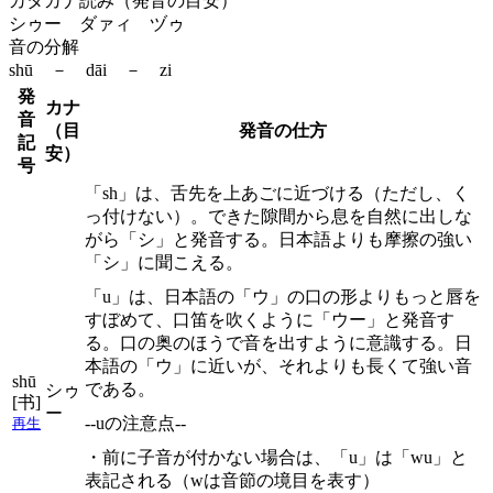
カタカナ読み（発音の目安）
シゥー ダァィ ヅゥ
音の分解
shū － dāi － zi
発
カナ
音
（目
発音の仕方
記
安）
号
「sh」は、舌先を上あごに近づける（ただし、く
っ付けない）。できた隙間から息を自然に出しな
がら「シ」と発音する。日本語よりも摩擦の強い
「シ」に聞こえる。
「u」は、日本語の「ウ」の口の形よりもっと唇を
すぼめて、口笛を吹くように「ウー」と発音す
る。口の奥のほうで音を出すように意識する。日
本語の「ウ」に近いが、それよりも長くて強い音
shū
である。
シゥ
[书]
ー
--uの注意点--
再生
・前に子音が付かない場合は、「u」は「wu」と
表記される（wは音節の境目を表す）