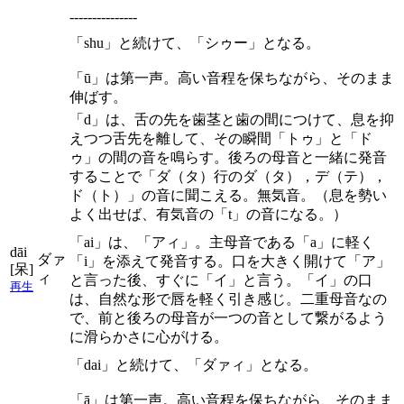
---------------
「shu」と続けて、「シゥー」となる。
「ū」は第一声。高い音程を保ちながら、そのまま
伸ばす。
「d」は、舌の先を歯茎と歯の間につけて、息を抑
えつつ舌先を離して、その瞬間「トゥ」と「ド
ゥ」の間の音を鳴らす。後ろの母音と一緒に発音
することで「ダ（タ）行のダ（タ），デ（テ），
ド（ト）」の音に聞こえる。無気音。（息を勢い
よく出せば、有気音の「t」の音になる。）
「ai」は、「アィ」。主母音である「a」に軽く
dāi
ダァ
「i」を添えて発音する。口を大きく開けて「ア」
[呆]
ィ
と言った後、すぐに「イ」と言う。「イ」の口
再生
は、自然な形で唇を軽く引き感じ。二重母音なの
で、前と後ろの母音が一つの音として繋がるよう
に滑らかさに心がける。
「dai」と続けて、「ダァィ」となる。
「ā」は第一声。高い音程を保ちながら、そのまま