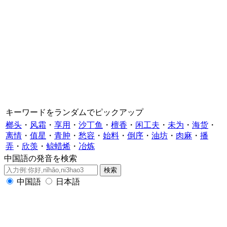
キーワードをランダムでピックアップ
榔头
・
风霜
・
享用
・
沙丁鱼
・
檀香
・
闲工夫
・
未为
・
海货
・
离情
・
值星
・
青肿
・
愁容
・
始料
・
倒序
・
油坊
・
肉麻
・
播
弄
・
欣羡
・
鲸蜡烯
・
冶炼
中国語の発音を検索
中国語
日本語