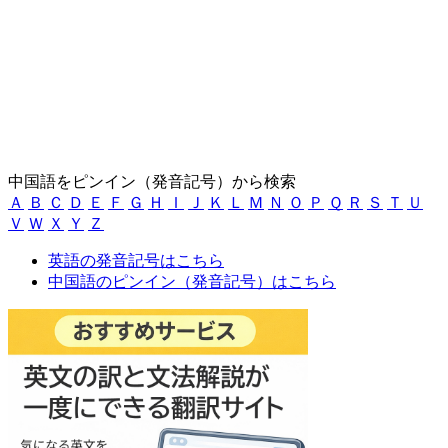
中国語をピンイン（発音記号）から検索
Ａ
Ｂ
Ｃ
Ｄ
Ｅ
Ｆ
Ｇ
Ｈ
Ｉ
Ｊ
Ｋ
Ｌ
Ｍ
Ｎ
Ｏ
Ｐ
Ｑ
Ｒ
Ｓ
Ｔ
Ｕ
Ｖ
Ｗ
Ｘ
Ｙ
Ｚ
英語の発音記号はこちら
中国語のピンイン（発音記号）はこちら