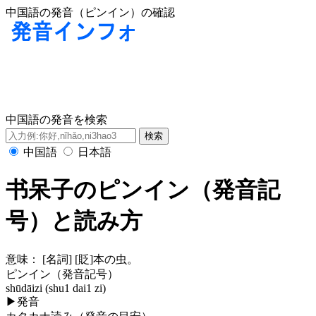
中国語の発音（ピンイン）の確認
中国語の発音を検索
中国語
日本語
书呆子のピンイン（発音記
号）と読み方
意味：
[名詞] [貶]本の虫。
ピンイン（発音記号）
shūdāizi (shu1 dai1 zi)
▶
発音