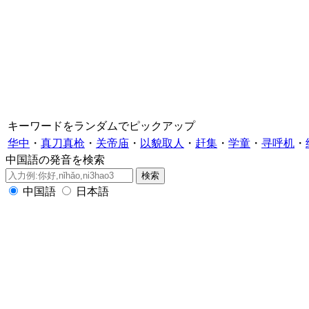
キーワードをランダムでピックアップ
华中
・
真刀真枪
・
关帝庙
・
以貌取人
・
赶集
・
学童
・
寻呼机
・
中国語の発音を検索
中国語
日本語