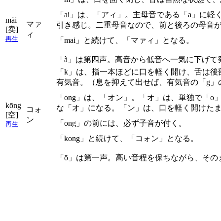
「ai」は、「アィ」。主母音である「a」に
mài
マァ
引き感じ。二重母音なので、前と後ろの母音
[卖]
ィ
再生
「mai」と続けて、「マァィ」となる。
「à」は第四声。高音から低音へ一気に下げて
「k」は、指一本ほどに口を軽く開け、舌は後
有気音。（息を抑えて出せば、有気音の「g」
「ong」は、「オン」。「オ」は、単独で「
kōng
な「オ」になる。「ン」は、口を軽く開けた
コォ
[空]
ン
「ong」の前には、必ず子音が付く。
再生
「kong」と続けて、「コォン」となる。
「ō」は第一声。高い音程を保ちながら、その