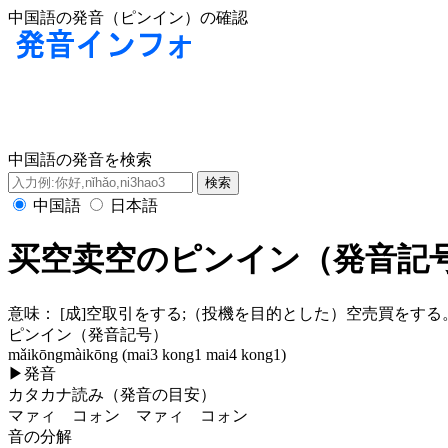
中国語の発音（ピンイン）の確認
中国語の発音を検索
中国語
日本語
买空卖空のピンイン（発音記
意味：
[成]空取引をする;（投機を目的とした）空売買をする
ピンイン（発音記号）
mǎikōngmàikōng (mai3 kong1 mai4 kong1)
▶
発音
カタカナ読み（発音の目安）
マァィ コォン マァィ コォン
音の分解