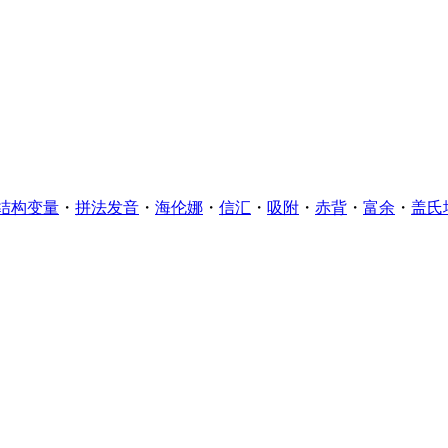
结构变量
・
拼法发音
・
海伦娜
・
信汇
・
吸附
・
赤背
・
富余
・
盖氏