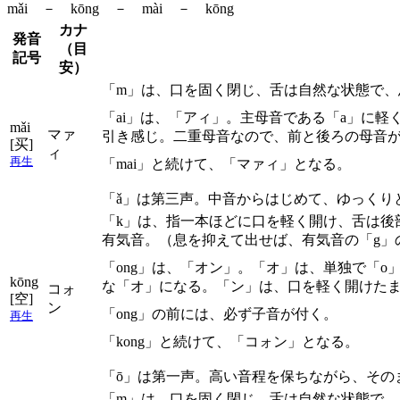
mǎi － kōng － mài － kōng
カナ
発音
（目
記号
安）
「m」は、口を固く閉じ、舌は自然な状態で
「ai」は、「アィ」。主母音である「a」に
mǎi
マァ
引き感じ。二重母音なので、前と後ろの母音
[买]
ィ
再生
「mai」と続けて、「マァィ」となる。
「ǎ」は第三声。中音からはじめて、ゆっくり
「k」は、指一本ほどに口を軽く開け、舌は後
有気音。（息を抑えて出せば、有気音の「g」
「ong」は、「オン」。「オ」は、単独で「
kōng
な「オ」になる。「ン」は、口を軽く開けた
コォ
[空]
ン
「ong」の前には、必ず子音が付く。
再生
「kong」と続けて、「コォン」となる。
「ō」は第一声。高い音程を保ちながら、その
「m」は、口を固く閉じ、舌は自然な状態で