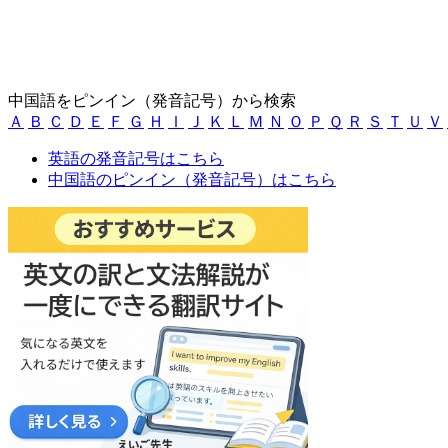
中国語をピンイン（発音記号）から検索
Ａ
Ｂ
Ｃ
Ｄ
Ｅ
Ｆ
Ｇ
Ｈ
Ｉ
Ｊ
Ｋ
Ｌ
Ｍ
Ｎ
Ｏ
Ｐ
Ｑ
Ｒ
Ｓ
Ｔ
Ｕ
Ｖ
英語の発音記号はこちら
中国語のピンイン（発音記号）はこちら