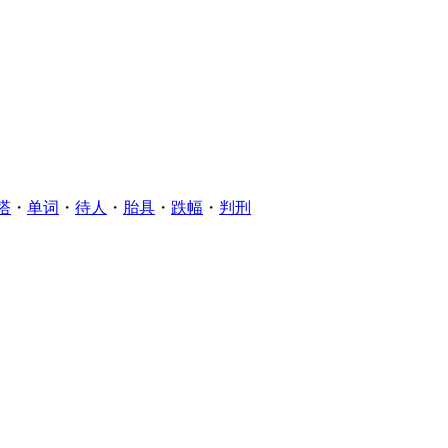
塔
・
单词
・
待人
・
胎具
・
跌幅
・
判刑