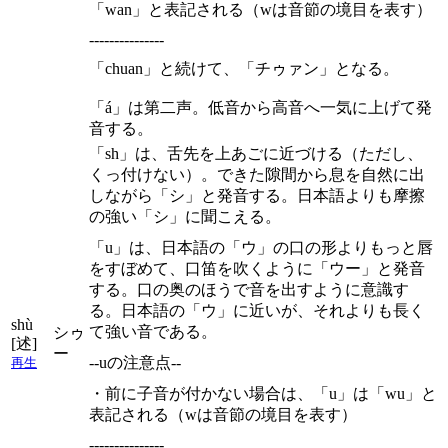
「wan」と表記される（wは音節の境目を表す）
---------------
「chuan」と続けて、「チゥァン」となる。
「á」は第二声。低音から高音へ一気に上げて発
音する。
「sh」は、舌先を上あごに近づける（ただし、
くっ付けない）。できた隙間から息を自然に出
しながら「シ」と発音する。日本語よりも摩擦
の強い「シ」に聞こえる。
「u」は、日本語の「ウ」の口の形よりもっと唇
をすぼめて、口笛を吹くように「ウー」と発音
する。口の奥のほうで音を出すように意識す
る。日本語の「ウ」に近いが、それよりも長く
shù
て強い音である。
シゥ
[述]
ー
--uの注意点--
再生
・前に子音が付かない場合は、「u」は「wu」と
表記される（wは音節の境目を表す）
---------------