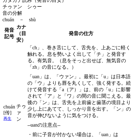
カタカナ読み（発音の目安）
チゥァン シゥー
音の分解
chuán － shù
カナ
発音
（目
発音の仕方
記号
安）
「ch」、巻き舌にして、舌先を、上あごに軽く
触れる。息を勢いよく出して「チ」と発音す
る。有気音。（息をそっと出せば、無気音の
「zh」の音になる。）
「uan」は、「ウァン」。最初に「u」は日本語
の「ウ」よりも唇を丸くして、強く発する。続
けて発音する「a（ア）」は、前の「u」に影響
されて「ア」と「ワ」の間の音に聞こえる。最
後の「ン」は、舌先を上前歯と歯茎の境目より
チゥ
chuán
少し上にあてて、しっかり音を出す。「ン」の
[传]
ァ
音が伸びないように気をつける。
再生
ン
--uanの注意点--
・前に子音が付かない場合は、「uan」は