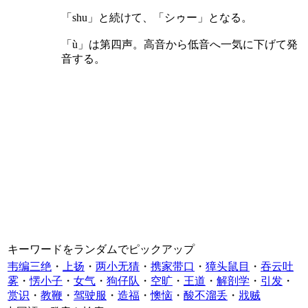
「shu」と続けて、「シゥー」となる。
「ù」は第四声。高音から低音へ一気に下げて発
音する。
キーワードをランダムでピックアップ
韦编三绝
・
上扬
・
两小无猜
・
携家带口
・
獐头鼠目
・
吞云吐
雾
・
愣小子
・
女气
・
狗仔队
・
空旷
・
王道
・
解剖学
・
引发
・
赏识
・
教鞭
・
驾驶服
・
造福
・
懊恼
・
酸不溜丢
・
戕贼