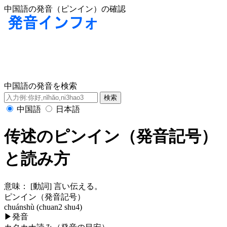
中国語の発音（ピンイン）の確認
中国語の発音を検索
中国語
日本語
传述のピンイン（発音記号）
と読み方
意味：
[動詞] 言い伝える。
ピンイン（発音記号）
chuánshù (chuan2 shu4)
▶
発音