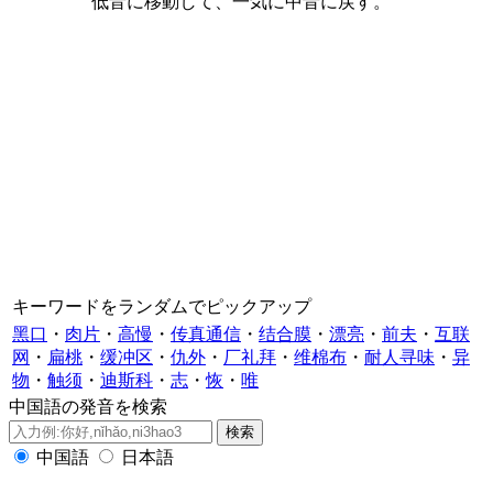
低音に移動して、一気に中音に戻す。
キーワードをランダムでピックアップ
黑口
・
肉片
・
高慢
・
传真通信
・
结合膜
・
漂亮
・
前夫
・
互联
网
・
扁桃
・
缓冲区
・
仇外
・
厂礼拜
・
维棉布
・
耐人寻味
・
异
物
・
触须
・
迪斯科
・
志
・
恢
・
唯
中国語の発音を検索
中国語
日本語