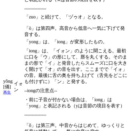
---------------
「zuo」と続けて、「ヅゥオ」となる。
「ò」は第四声。高音から低音へ一気に下げて発
音する。
「yong」は、「iong」が変形したもの。
「iong」は、「イォン」のように聞こえる。最初
に口を「ウ」の形にして、唇を丸くする。そのま
まの形で「イ」と発音したらスムーズに口を大き
く開けて「オ」の音を出す。ここまでで「イォ」
の音。最後に舌の奥を持ち上げて（舌先をどこに
yǒng
も付けずに）「ン」と発する。
イォ
[俑]
ン
--iongの注意点--
再生
・前に子音が付かない場合は、「iong」は
「yong」と表記される（yは音節の境目を表す）
---------------
「ǒ」は第三声。中音からはじめて、ゆっくりと