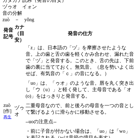
カタカナ読み（発音の目安）
ヅゥオ イォン
音の分解
zuò － yǒng
カナ
発音
（目
発音の仕方
記号
安）
「z」は、日本語の「ヅ」を摩擦させたような
音。上の歯と舌の歯を軽くかみ合わせ、漏れた音
で「ヅ」と発音する。このとき、舌の先は、下前
歯の裏に当てておく。無気音。（息を勢いよく出
せば、有気音の「ｃ」の音になる。）
「uo」は、「ゥオ」のような音。唇を丸く突き出
し「ウ（u）」と軽く発して、主母音である「オ
(o)」をはっきりと発音する。
zuò
二重母音なので、前と後ろの母音を一つの音とし
ヅゥ
[作]
て繋げるように滑らかに移動させる。
オ
再生
--uoの注意点--
・前に子音が付かない場合は、「uo」は「wo」
と表記される（wは音節の境目を表す）