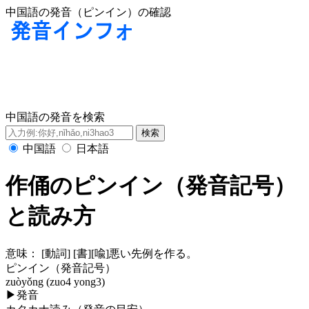
中国語の発音（ピンイン）の確認
中国語の発音を検索
中国語
日本語
作俑のピンイン（発音記号）
と読み方
意味：
[動詞] [書][喩]悪い先例を作る。
ピンイン（発音記号）
zuòyǒng (zuo4 yong3)
▶
発音