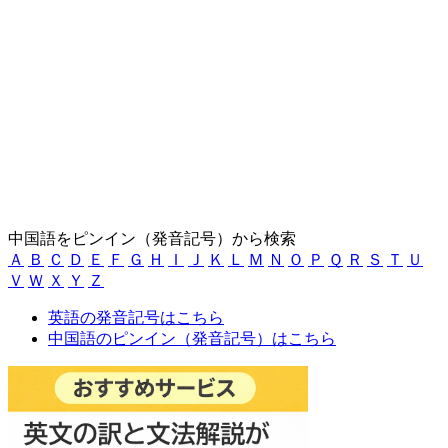
中国語をピンイン（発音記号）から検索
Ａ
Ｂ
Ｃ
Ｄ
Ｅ
Ｆ
Ｇ
Ｈ
Ｉ
Ｊ
Ｋ
Ｌ
Ｍ
Ｎ
Ｏ
Ｐ
Ｑ
Ｒ
Ｓ
Ｔ
Ｕ
Ｖ
Ｗ
Ｘ
Ｙ
Ｚ
英語の発音記号はこちら
中国語のピンイン（発音記号）はこちら