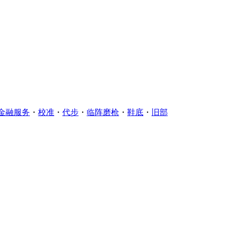
金融服务
・
校准
・
代步
・
临阵磨枪
・
鞋底
・
旧部