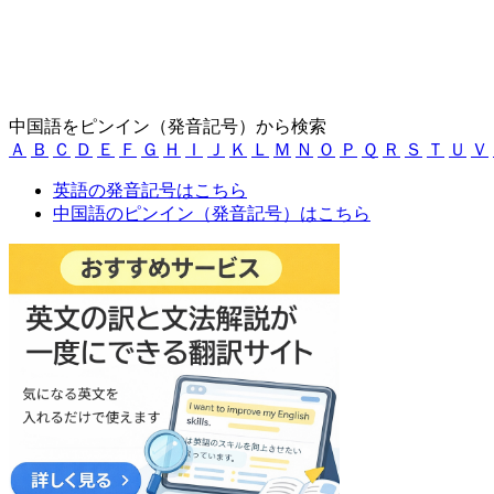
中国語をピンイン（発音記号）から検索
Ａ
Ｂ
Ｃ
Ｄ
Ｅ
Ｆ
Ｇ
Ｈ
Ｉ
Ｊ
Ｋ
Ｌ
Ｍ
Ｎ
Ｏ
Ｐ
Ｑ
Ｒ
Ｓ
Ｔ
Ｕ
Ｖ
英語の発音記号はこちら
中国語のピンイン（発音記号）はこちら