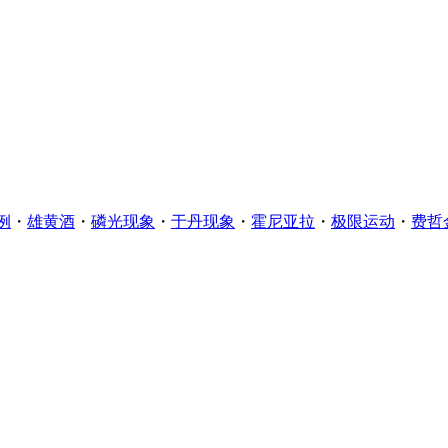
例
・
雄黄酒
・
磷光现象
・
于丹现象
・
霍尼亚拉
・
极限运动
・
费哲