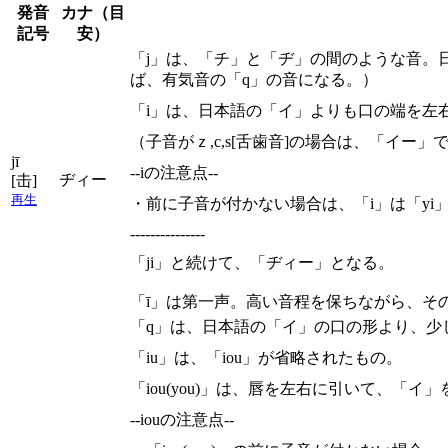
発音
カナ（目
記号
安）
「j」は、「チ」と「ヂ」の間のような音。
ば、有気音の「q」の音になる。）
「i」は、日本語の「イ」よりも口の端を左
（子音がｚ,c,s[舌歯音]の場合は、「イ
jī
--iの注意点--
ヂィー
[击]
再生
・前に子音が付かない場合は、「i」は「yi
---------------
「ji」と続けて、「ヂィー」となる。
「ī」は第一声。高い音程を保ちながら、そ
「q」は、日本語の「イ」の口の形より、少
「iu」は、「iou」が省略されたもの。
「iou(you)」は、唇を左右に引いて、
--iouの注意点--