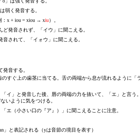
、「o」は強く発音する。
o」は弱く発音する。
ou = xiou → x
iu
）。
んど発音されず、「イウ」に聞こえる。
発音されて、「イォウ」に聞こえる。
て発音する。
歯のすぐ上の歯茎に当てる。舌の両端から息が流れるように「
。
て、「イ」と発音した後、唇の両端の力を抜いて、「エ」と言う
びないように気をつける。
く、「エ（小さい口の『ア』）」に聞こえることに注意。
yan」と表記される（yは音節の境目を表す）