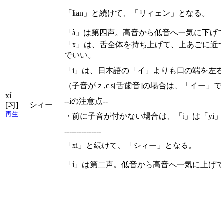
「lian」と続けて、「リィェン」となる。
「à」は第四声。高音から低音へ一気に下げ
「x」は、舌全体を持ち上げて、上あごに近
でいい。
「i」は、日本語の「イ」よりも口の端を左
（子音がｚ,c,s[舌歯音]の場合は、「イ
xí
--iの注意点--
シィー
[习]
再生
・前に子音が付かない場合は、「i」は「yi
---------------
「xi」と続けて、「シィー」となる。
「í」は第二声。低音から高音へ一気に上げ