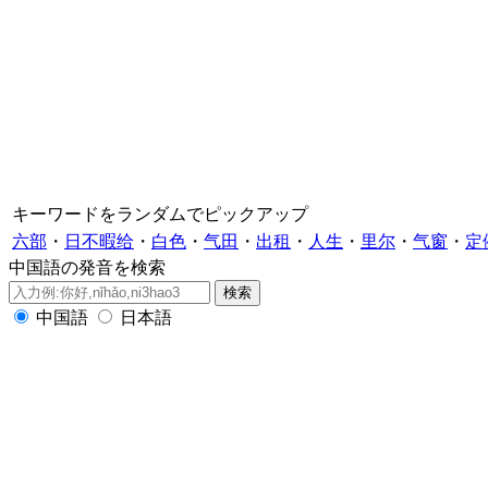
キーワードをランダムでピックアップ
六部
・
日不暇给
・
白色
・
气田
・
出租
・
人生
・
里尔
・
气窗
・
定
中国語の発音を検索
中国語
日本語