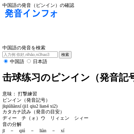
中国語の発音（ピンイン）の確認
中国語の発音を検索
中国語
日本語
击球练习のピンイン（発音記
意味：
打撃練習
ピンイン（発音記号）
jīqiúliànxí (ji1 qiu2 lian4 xi2)
カタカナ読み（発音の目安）
ヂィー チ（ォ）ウ リィェン シィー
音の分解
jī － qiú － liàn － xí