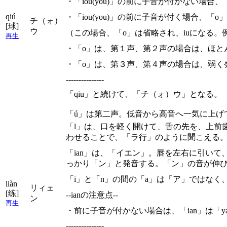
・「iou(you)」の前に子音が付かない場合
qiú
・「iou(you)」の前に子音が付く場合、「
チ（ォ）
[球]
ウ
（この場合、「o」は省略され、iuになる。例：x + i
再生
・「o」は、第１声、第２声の場合は、ほと
・「o」は、第３声、第４声の場合は、弱く
---------------
「qiu」と続けて、「チ（ォ）ウ」となる。
「ú」は第二声。低音から高音へ一気に上げ
「l」は、口を軽く開けて、舌の先を、上前
わせることで、「ラ行」のように聞こえる
「ian」は、「イエン」。唇を左右に引い
っかり「ン」と発音する。「ン」の音が伸
「i」と「n」の間の「a」は「ア」ではな
liàn
リィェ
[练]
--ianの注意点--
ン
再生
・前に子音が付かない場合は、「ian」は「
---------------