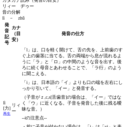
カタカナ読み（発音の目安）
リィー ヂゥー
音の分解
lì － zhǔ
発
カナ
音
（目
発音の仕方
記
安）
号
「l」は、口を軽く開けて、舌の先を、上前歯のす
ぐ上の歯茎に当てる。舌の両端から息が流れるよ
うに「ラ」と「ロ」の中間のような音を出す。後
ろに続く母音とあわせることで、「ラ行」のよう
に聞こえる。
「i」は、日本語の「イ」よりも口の端を左右にし
っかり引いて、「イー」と発音する。
（子音がｚ,c,s[舌歯音]の場合は、「イー」ではな
lì
く「ウ」に近くなる。子音を発音した後に残る曖
リィ
[力]
昧な音。）
ー
再生
--iの注意点--
・前に子音が付かない場合は、「i」は「yi」と表