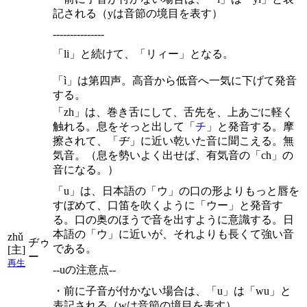
記される（yは音節の境目を表す）
---------------
「li」と続けて、「リィー」となる。
「ì」は第四声。高音から低音へ一気に下げて発音
する。
「zh」は、巻き舌にして、舌先を、上あごに軽く
触れる。息をそっと出して「
チ
」と発音する。摩
擦されて、「ヂ」に近い乾いた音に聞こえる。無
気音。（息を勢いよく出せば、有気音の「ch」の
音になる。）
「u」は、日本語の「ウ」の口の形よりもっと唇を
すぼめて、口笛を吹くように「ウー」と発音す
る。口の奥のほうで音を出すように意識する。日
本語の「ウ」に近いが、それよりも長くて強い音
zhǔ
ヂゥ
である。
[主]
ー
再生
--uの注意点--
・前に子音が付かない場合は、「u」は「wu」と
表記される（wは音節の境目を表す）