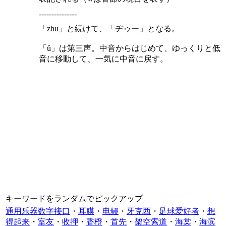
---------------
「zhu」と続けて、「ヂゥー」となる。
「ǔ」は第三声。中音からはじめて、ゆっくりと低
音に移動して、一気に中音に戻す。
キーワードをランダムでピックアップ
通用乐器数字接口
・
耳膜
・
电鳗
・
牙克西
・
足球爱好者
・
想
得起来
・
室友
・
收押
・
香橙
・
首先
・
架空索道
・
海棠
・
海滨