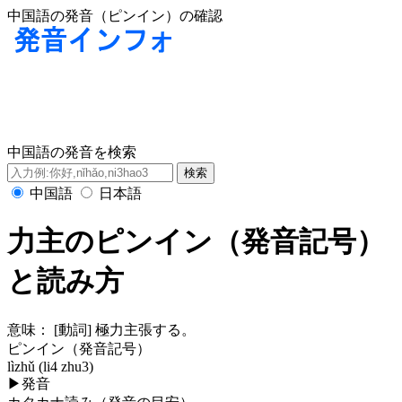
中国語の発音（ピンイン）の確認
中国語の発音を検索
中国語
日本語
力主のピンイン（発音記号）
と読み方
意味：
[動詞] 極力主張する。
ピンイン（発音記号）
lìzhǔ (li4 zhu3)
▶
発音