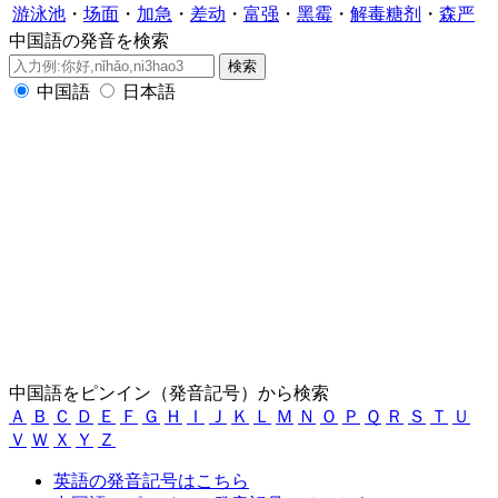
游泳池
・
场面
・
加急
・
差动
・
富强
・
黑霉
・
解毒糖剂
・
森严
中国語の発音を検索
中国語
日本語
中国語をピンイン（発音記号）から検索
Ａ
Ｂ
Ｃ
Ｄ
Ｅ
Ｆ
Ｇ
Ｈ
Ｉ
Ｊ
Ｋ
Ｌ
Ｍ
Ｎ
Ｏ
Ｐ
Ｑ
Ｒ
Ｓ
Ｔ
Ｕ
Ｖ
Ｗ
Ｘ
Ｙ
Ｚ
英語の発音記号はこちら