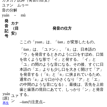
カタカナ読み（発音の目安）
ユァン ムゥー
音の分解
yuán － mù
発
カナ
音
（目
発音の仕方
記
安）
号
ここの「yuan」は、「üan」が変形したもの。
「üan」は、「ユァン」。「ü」は、日本語の
「ウ」を発音するときのように口をすぼめ、口笛
を吹くような形で「イ」と発する。「イ」と
「ユ」の間のような音になる。その後、すぐに日
本語の「エ」よりも少し口を大きく開けて「ア」
を発音する（「ü」と「n」に挟まれているため、
通常の「a」より口が小さくなり「ア」と「エ」
の中間のような音になる）。最後は、舌先を上前
歯と歯茎の境目にあてて、しっかり「ン」と発音
yuán
する。
ユァ
[原]
ン
--üanの注意点--
再生