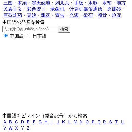
三国
・
木须
・
怨天怨地
・
刺儿头
・
手板
・
水脉
・
水蛇
・
地方
民族主义
・
彩色胶片
・
录象机
・
计算机媒传通信
・
原硼砂
・
巨型炸药
・
豆娘
・
飘落
・
查告
・
充满
・
歇宿
・
颅骨
・
静寂
中国語の発音を検索
中国語
日本語
中国語をピンイン（発音記号）から検索
Ａ
Ｂ
Ｃ
Ｄ
Ｅ
Ｆ
Ｇ
Ｈ
Ｉ
Ｊ
Ｋ
Ｌ
Ｍ
Ｎ
Ｏ
Ｐ
Ｑ
Ｒ
Ｓ
Ｔ
Ｕ
Ｖ
Ｗ
Ｘ
Ｙ
Ｚ