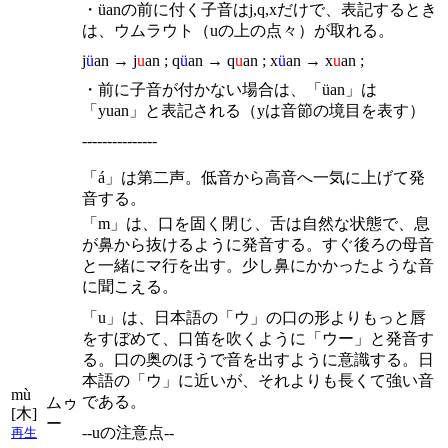
・üanの前に付く子音はj,q,xだけで、表記するとき
は、ウムラウト（uの上の点々）が取れる。
j
ü
an → j
u
an ; q
ü
an → q
u
an ; x
ü
an → x
u
an ;
・前に子音が付かない場合は、「üan」は
「yuan」と表記される（yは音節の境目を表す）
---------------
「á」は第二声。低音から高音へ一気に上げて発
音する。
「m」は、口を固く閉じ、舌は自然な状態で、息
が鼻から抜けるように発音する。すぐ後ろの母音
と一緒にマ行を出す。少し鼻にかかったような音
に聞こえる。
「u」は、日本語の「ウ」の口の形よりもっと唇
をすぼめて、口笛を吹くように「ウー」と発音す
る。口の奥のほうで音を出すように意識する。日
本語の「ウ」に近いが、それよりも長くて強い音
mù
である。
ムゥ
[木]
ー
--uの注意点--
再生