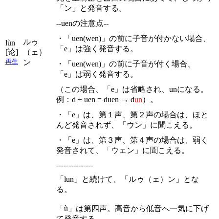
「ン」と発音する。
--uenの注意点--
・「uen(wen)」の前に子音が付かない場合、
ルゥ
lùn
「e」は強く発音する。
[论]
（ェ）
再生
ン
・「uen(wen)」の前に子音が付く場合、
「e」は弱く発音する。
（この場合、「e」は省略され、unになる。
例：d + uen = duen → d
un
）。
・「e」は、第１声、第２声の場合は、ほと
んど発音されず、「ウン」に聞こえる。
・「e」は、第３声、第４声の場合は、弱く
発音されて、「ウェン」に聞こえる。
---------------
「lun」と続けて、「ルゥ（ェ）ン」とな
る。
「ù」は第四声。高音から低音へ一気に下げ
て発音する。