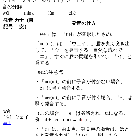
ウェイ ミィン ルゥ（ェ）ン ヂゥー（ァ）
音の分解
wéi － míng － lùn － zhě
発音
カナ（目
発音の仕方
記号
安）
「wei」は、「uei」が変形したもの。
「uei(ui)」は、「ウェイ」。唇を丸く突き出
して、「ウ」を発音する。自然な流れで
「エ」、すぐに唇の両端を引いて、「イ」と
発する。
--ueiの注意点--
・「uei(ui)」の前に子音が付かない場合、
「e」は強く発音する。
・「uei(ui)」の前に子音が付く場合、「e」は
弱く発音する。
wéi
（この場合、「e」は省略され、uiになる。
[唯]
ウェイ
例：d + uei = duei → d
iu
）。
再生
・「e」は、第１声、第２声の場合は、ほと
んど発音されず、「ウイ」に聞こえる。