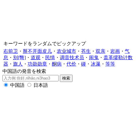
キーワードをランダムでピックアップ
右前卫
・
掰不开面皮儿
・
农业城市
・
苍生
・
双亲
・
岩画
・
气
息
・
别[彆]
・
道观
・
民情
・
调音技术员
・
闹鬼
・
盖革缪勒计数
器
・
旗人
・
功勋勋章
・
酮病
・
代价
・
碰
・
冰瀑
・
等等
中国語の発音を検索
中国語
日本語