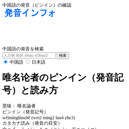
中国語の発音（ピンイン）の確認
中国語の発音を検索
中国語
日本語
唯名论者のピンイン（発音記
号）と読み方
意味：
唯名論者
ピンイン（発音記号）
wéimínglùnzhě (wei2 ming2 lun4 zhe3)
カタカナ読み（発音の目安）