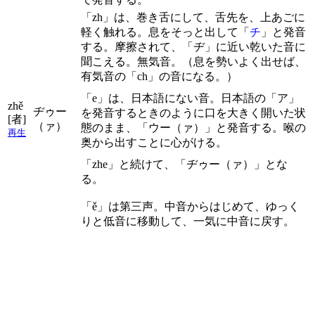
「zh」は、巻き舌にして、舌先を、上あごに
軽く触れる。息をそっと出して「
チ
」と発音
する。摩擦されて、「ヂ」に近い乾いた音に
聞こえる。無気音。（息を勢いよく出せば、
有気音の「ch」の音になる。）
「e」は、日本語にない音。日本語の「ア」
zhě
ヂゥー
を発音するときのように口を大きく開いた状
[者]
（ァ）
態のまま、「ウー（ァ）」と発音する。喉の
再生
奥から出すことに心がける。
「zhe」と続けて、「ヂゥー（ァ）」とな
る。
「ě」は第三声。中音からはじめて、ゆっく
りと低音に移動して、一気に中音に戻す。