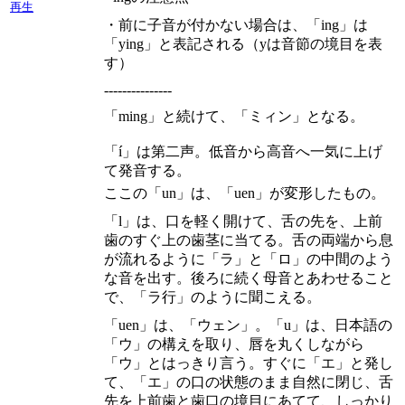
再生
・前に子音が付かない場合は、「ing」は
「ying」と表記される（yは音節の境目を表
す）
---------------
「ming」と続けて、「ミィン」となる。
「í」は第二声。低音から高音へ一気に上げ
て発音する。
ここの「un」は、「uen」が変形したもの。
「l」は、口を軽く開けて、舌の先を、上前
歯のすぐ上の歯茎に当てる。舌の両端から息
が流れるように「ラ」と「ロ」の中間のよう
な音を出す。後ろに続く母音とあわせること
で、「ラ行」のように聞こえる。
「uen」は、「ウェン」。「u」は、日本語の
「ウ」の構えを取り、唇を丸くしながら
「ウ」とはっきり言う。すぐに「エ」と発し
て、「エ」の口の状態のまま自然に閉じ、舌
先を上前歯と歯口の境目にあてて、しっかり