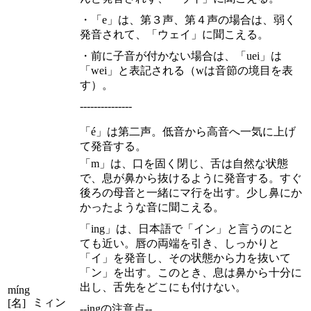
・「e」は、第３声、第４声の場合は、弱く
発音されて、「ウェイ」に聞こえる。
・前に子音が付かない場合は、「uei」は
「wei」と表記される（wは音節の境目を表
す）。
---------------
「é」は第二声。低音から高音へ一気に上げ
て発音する。
「m」は、口を固く閉じ、舌は自然な状態
で、息が鼻から抜けるように発音する。すぐ
後ろの母音と一緒にマ行を出す。少し鼻にか
かったような音に聞こえる。
「ing」は、日本語で「イン」と言うのにと
ても近い。唇の両端を引き、しっかりと
「イ」を発音し、その状態から力を抜いて
「ン」を出す。このとき、息は鼻から十分に
出し、舌先をどこにも付けない。
míng
ミィン
[名]
--ingの注意点--