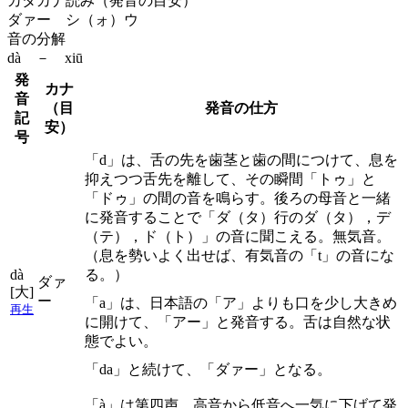
カタカナ読み（発音の目安）
ダァー シ（ォ）ウ
音の分解
dà － xiū
発
カナ
音
（目
発音の仕方
記
安）
号
「d」は、舌の先を歯茎と歯の間につけて、息を
抑えつつ舌先を離して、その瞬間「トゥ」と
「ドゥ」の間の音を鳴らす。後ろの母音と一緒
に発音することで「ダ（タ）行のダ（タ），デ
（テ），ド（ト）」の音に聞こえる。無気音。
（息を勢いよく出せば、有気音の「t」の音にな
dà
る。）
ダァ
[大]
ー
「a」は、日本語の「ア」よりも口を少し大きめ
再生
に開けて、「アー」と発音する。舌は自然な状
態でよい。
「da」と続けて、「ダァー」となる。
「à」は第四声。高音から低音へ一気に下げて発