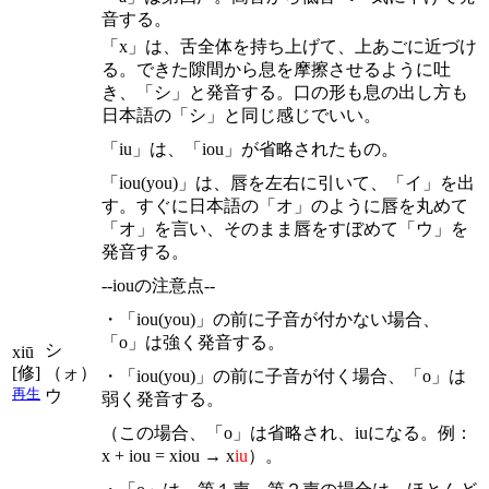
音する。
「x」は、舌全体を持ち上げて、上あごに近づけ
る。できた隙間から息を摩擦させるように吐
き、「シ」と発音する。口の形も息の出し方も
日本語の「シ」と同じ感じでいい。
「iu」は、「iou」が省略されたもの。
「iou(you)」は、唇を左右に引いて、「イ」を出
す。すぐに日本語の「オ」のように唇を丸めて
「オ」を言い、そのまま唇をすぼめて「ウ」を
発音する。
--iouの注意点--
・「iou(you)」の前に子音が付かない場合、
「o」は強く発音する。
シ
xiū
[修]
（ォ）
・「iou(you)」の前に子音が付く場合、「o」は
再生
ウ
弱く発音する。
（この場合、「o」は省略され、iuになる。例：
x + iou = xiou → x
iu
）。