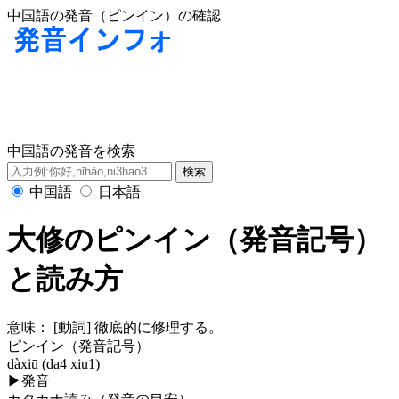
中国語の発音（ピンイン）の確認
中国語の発音を検索
中国語
日本語
大修のピンイン（発音記号）
と読み方
意味：
[動詞] 徹底的に修理する。
ピンイン（発音記号）
dàxiū (da4 xiu1)
▶
発音