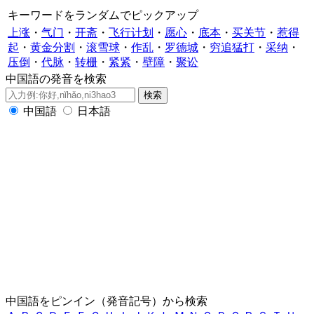
キーワードをランダムでピックアップ
上涨
・
气门
・
开斋
・
飞行计划
・
愿心
・
底本
・
买关节
・
惹得
起
・
黄金分割
・
滚雪球
・
作乱
・
罗德城
・
穷追猛打
・
采纳
・
压倒
・
代脉
・
转栅
・
紧紧
・
壁障
・
聚讼
中国語の発音を検索
中国語
日本語
中国語をピンイン（発音記号）から検索