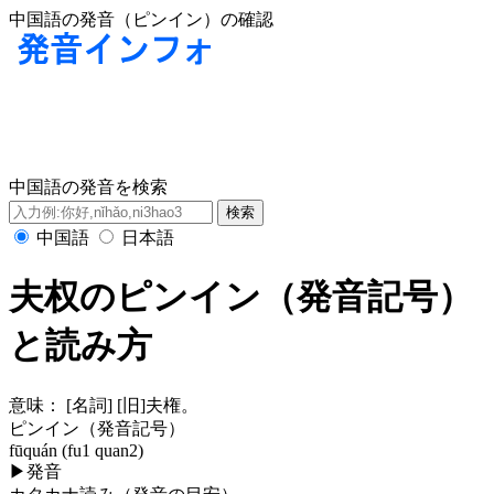
中国語の発音（ピンイン）の確認
中国語の発音を検索
中国語
日本語
夫权のピンイン（発音記号）
と読み方
意味：
[名詞] [旧]夫権。
ピンイン（発音記号）
fūquán (fu1 quan2)
▶
発音