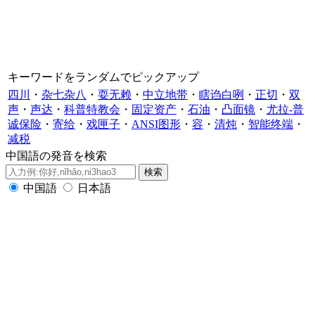
キーワードをランダムでピックアップ
四川
・
杂七杂八
・
耍无赖
・
中立地带
・
瞎诌白咧
・
正切
・
双
声
・
声达
・
科普特教会
・
固定资产
・
石油
・
凸面镜
・
尤拉-普
诚保险
・
寄给
・
戏匣子
・
ANSI图形
・
容
・
清炖
・
智能终端
・
减税
中国語の発音を検索
中国語
日本語