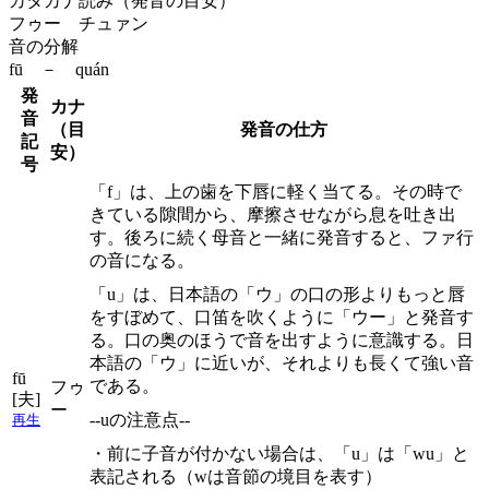
カタカナ読み（発音の目安）
フゥー チュァン
音の分解
fū － quán
発
カナ
音
（目
発音の仕方
記
安）
号
「f」は、上の歯を下唇に軽く当てる。その時で
きている隙間から、摩擦させながら息を吐き出
す。後ろに続く母音と一緒に発音すると、ファ行
の音になる。
「u」は、日本語の「ウ」の口の形よりもっと唇
をすぼめて、口笛を吹くように「ウー」と発音す
る。口の奥のほうで音を出すように意識する。日
本語の「ウ」に近いが、それよりも長くて強い音
fū
である。
フゥ
[夫]
ー
--uの注意点--
再生
・前に子音が付かない場合は、「u」は「wu」と
表記される（wは音節の境目を表す）