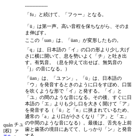
---------------
「fu」と続けて、「フゥー」となる。
「ū」は第一声。高い音程を保ちながら、そのま
ま伸ばす。
ここの「uan」は、「üan」が変形したもの。
「q」は、日本語の「イ」の口の形より少し大げ
さに横に開いて、息を勢いよく「チ」と吐き出
す。有気音。（息を抑えて出せば、無気音の
「j」の音になる。）
「üan」は、「ユァン」。「ü」は、日本語の
「ウ」を発音するときのように口をすぼめ、口笛
を吹くような形で「イ」と発する。「イ」と
「ユ」の間のような音になる。その後、すぐに日
本語の「エ」よりも少し口を大きく開けて「ア」
を発音する（「ü」と「n」に挟まれているため、
通常の「a」より口が小さくなり「ア」と「エ」
の中間のような音になる）。最後は、舌先を上前
チュ
quán
歯と歯茎の境目にあてて、しっかり「ン」と発音
[权]
ァ
する。