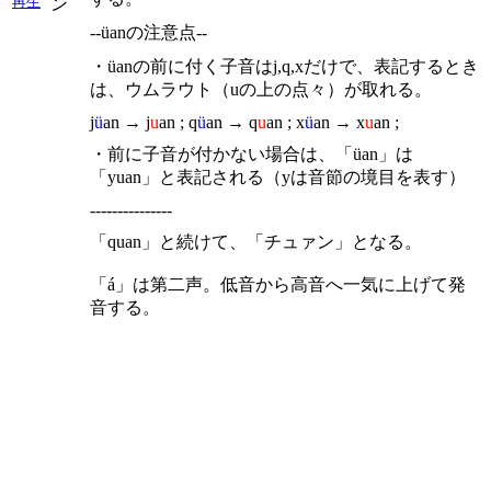
再生
ン
--üanの注意点--
・üanの前に付く子音はj,q,xだけで、表記するとき
は、ウムラウト（uの上の点々）が取れる。
j
ü
an → j
u
an ; q
ü
an → q
u
an ; x
ü
an → x
u
an ;
・前に子音が付かない場合は、「üan」は
「yuan」と表記される（yは音節の境目を表す）
---------------
「quan」と続けて、「チュァン」となる。
「á」は第二声。低音から高音へ一気に上げて発
音する。