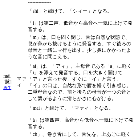
---------------
「shi」と続けて、「シィー」となる。
「í」は第二声。低音から高音へ一気に上げて発
音する。
「m」は、口を固く閉じ、舌は自然な状態で、
息が鼻から抜けるように発音する。すぐ後ろの
母音と一緒にマ行を出す。少し鼻にかかったよ
うな音に聞こえる。
「ai」は、「アィ」。主母音である「a」に軽く
「i」を添えて発音する。口を大きく開けて
mài
マァ
「ア」と言った後、すぐに「イ」と言う。
[脉]
ィ
「イ」の口は、自然な形で唇を軽く引き感じ。
再生
二重母音なので、前と後ろの母音が一つの音と
して繋がるように滑らかさに心がける。
「mai」と続けて、「マァィ」となる。
「à」は第四声。高音から低音へ一気に下げて発
音する。
「ch」、巻き舌にして、舌先を、上あごに軽く