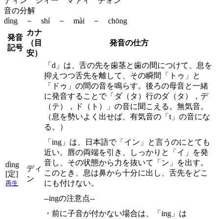
ディン シィー マァィ チォン
音の分解
dìng － shí － mài － chōng
カナ
発音
（目
発音の仕方
記号
安）
「d」は、舌の先を歯茎と歯の間につけて、息を
抑えつつ舌先を離して、その瞬間「トゥ」と
「ドゥ」の間の音を鳴らす。後ろの母音と一緒
に発音することで「ダ（タ）行のダ（タ），デ
（テ），ド（ト）」の音に聞こえる。無気音。
（息を勢いよく出せば、有気音の「t」の音にな
る。）
「ing」は、日本語で「イン」と言うのにとても
近い。唇の両端を引き、しっかりと「イ」を発
音し、その状態から力を抜いて「ン」を出す。
dìng
ディ
このとき、息は鼻から十分に出し、舌先をどこ
[定]
ン
にも付けない。
再生
--ingの注意点--
・前に子音が付かない場合は、「ing」は