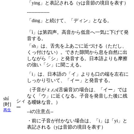
「ying」と表記される（yは音節の境目を表す）
---------------
「ding」と続けて、「ディン」となる。
「ì」は第四声。高音から低音へ一気に下げて発
音する。
「sh」は、舌先を上あごに近づける（ただし、
くっ付けない）。できた隙間から息を自然に出
しながら「シ」と発音する。日本語よりも摩擦
の強い「シ」に聞こえる。
「i」は、日本語の「イ」よりも口の端を左右に
しっかり引いて、「イー」と発音する。
（子音がｚ,c,s[舌歯音]の場合は、「イー」では
なく「ウ」に近くなる。子音を発音した後に残
shí
シィ
る曖昧な音。）
[时]
ー
再生
--iの注意点--
・前に子音が付かない場合は、「i」は「yi」と
表記される（yは音節の境目を表す）