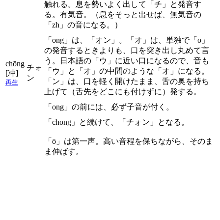
触れる。息を勢いよく出して「チ」と発音す
る。有気音。（息をそっと出せば、無気音の
「zh」の音になる。）
「ong」は、「オン」。「オ」は、単独で「o」
の発音するときよりも、口を突き出し丸めて言
う。日本語の「ウ」に近い口になるので、音も
chōng
チォ
「ウ」と「オ」の中間のような「オ」になる。
[冲]
ン
「ン」は、口を軽く開けたまま、舌の奥を持ち
再生
上げて（舌先をどこにも付けずに）発する。
「ong」の前には、必ず子音が付く。
「chong」と続けて、「チォン」となる。
「ō」は第一声。高い音程を保ちながら、そのま
ま伸ばす。