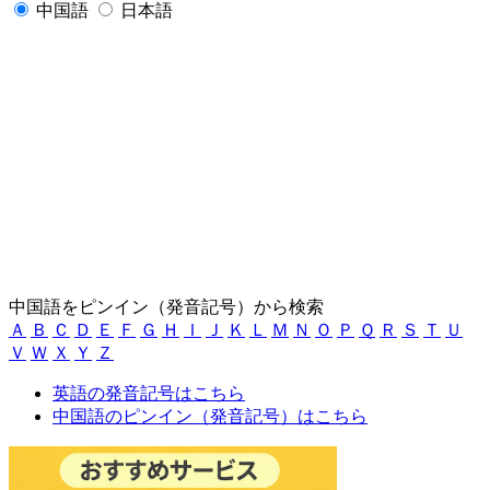
中国語
日本語
中国語をピンイン（発音記号）から検索
Ａ
Ｂ
Ｃ
Ｄ
Ｅ
Ｆ
Ｇ
Ｈ
Ｉ
Ｊ
Ｋ
Ｌ
Ｍ
Ｎ
Ｏ
Ｐ
Ｑ
Ｒ
Ｓ
Ｔ
Ｕ
Ｖ
Ｗ
Ｘ
Ｙ
Ｚ
英語の発音記号はこちら
中国語のピンイン（発音記号）はこちら