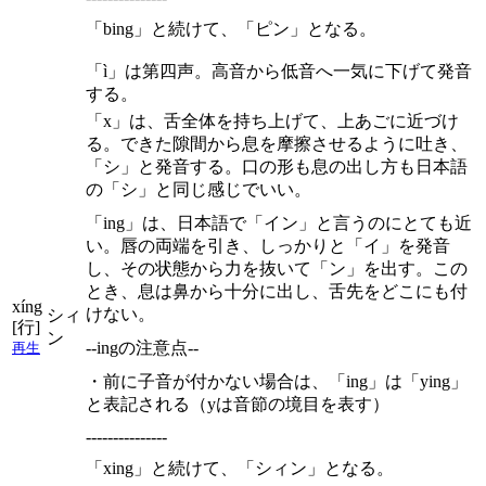
「bing」と続けて、「ピン」となる。
「ì」は第四声。高音から低音へ一気に下げて発音
する。
「x」は、舌全体を持ち上げて、上あごに近づけ
る。できた隙間から息を摩擦させるように吐き、
「シ」と発音する。口の形も息の出し方も日本語
の「シ」と同じ感じでいい。
「ing」は、日本語で「イン」と言うのにとても近
い。唇の両端を引き、しっかりと「イ」を発音
し、その状態から力を抜いて「ン」を出す。この
とき、息は鼻から十分に出し、舌先をどこにも付
xíng
けない。
シィ
[行]
ン
--ingの注意点--
再生
・前に子音が付かない場合は、「ing」は「ying」
と表記される（yは音節の境目を表す）
---------------
「xing」と続けて、「シィン」となる。