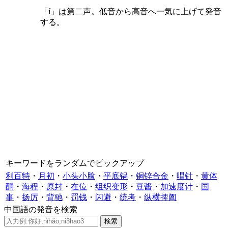
「í」は第二声。低音から高音へ一気に上げて発音
する。
キーワードをランダムでピックアップ
利百特
・
月初
・
小头小脸
・
平底锅
・
铜锌合金
・
唱针
・
黄体
酮
・
海程
・
原封
・
在位
・
组织变形
・
豆酱
・
加速度计
・
国
事
・
扬厉
・
背驰
・
罚钱
・
闪避
・
统考
・
纵横捭阖
中国語の発音を検索