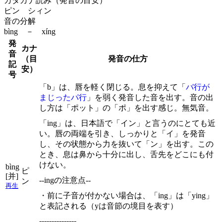
カタカナ読み（発音の目安）
ピン シィン
音の分解
bìng － xíng
発
カナ
音
（目
発音の仕方
記
安）
号
「b」は、唇を軽く閉じる。息を抑えて「
バ行が
まじったパ行
」を弱く発音した音を出す。音の出
し方は「ポット」の「ポ」を出す感じ。無気音。
「ing」は、日本語で「イン」と言うのにとても近
い。唇の両端を引き、しっかりと「イ」を発音
し、その状態から力を抜いて「ン」を出す。この
とき、息は鼻から十分に出し、舌先をどこにも付
けない。
bìng
ピ
[并]
--ingの注意点--
ン
再生
・前に子音が付かない場合は、「ing」は「ying」
と表記される（yは音節の境目を表す）
---------------