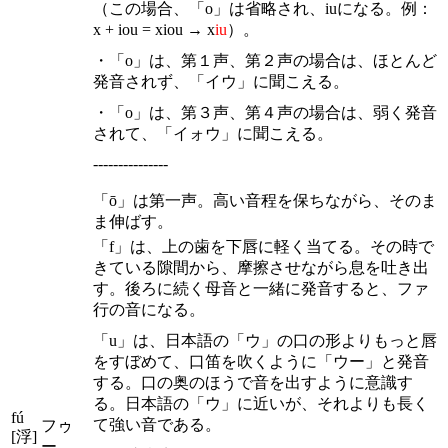
（この場合、「o」は省略され、iuになる。例：
x + iou = xiou → x
iu
）。
・「o」は、第１声、第２声の場合は、ほとんど
発音されず、「イウ」に聞こえる。
・「o」は、第３声、第４声の場合は、弱く発音
されて、「イォウ」に聞こえる。
---------------
「ō」は第一声。高い音程を保ちながら、そのま
ま伸ばす。
「f」は、上の歯を下唇に軽く当てる。その時で
きている隙間から、摩擦させながら息を吐き出
す。後ろに続く母音と一緒に発音すると、ファ
行の音になる。
「u」は、日本語の「ウ」の口の形よりもっと唇
をすぼめて、口笛を吹くように「ウー」と発音
する。口の奥のほうで音を出すように意識す
る。日本語の「ウ」に近いが、それよりも長く
fú
て強い音である。
フゥ
[浮]
ー