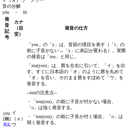
イ（ォ）ウ フゥー
音の分解
yōu － fú
発
カナ
音
（目
発音の仕方
記
安）
号
「you」の「y」は、音節の境目を表す（「i」の
前に子音がない→「y」に表記が変わる）。実際
の発音は「iou」と同じ。
「iou(you)」は、唇を左右に引いて、「イ」を出
す。すぐに日本語の「オ」のように唇を丸めて
「オ」を言い、そのまま唇をすぼめて「ウ」を
発音する。
--iouの注意点--
・「iou(you)」の前に子音が付かない場合、
「o」は強く発音する。
イ
yōu
・「iou(you)」の前に子音が付く場合、「o」は
（ォ）
[幽]
弱く発音する。
ウ
再生