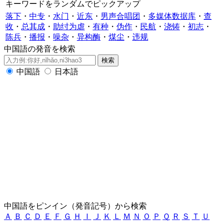
キーワードをランダムでピックアップ
落下
・
中专
・
水门
・
近东
・
男声合唱团
・
多媒体数据库
・
查
收
・
总其成
・
助纣为虐
・
有种
・
伪作
・
民航
・
浇铸
・
初志
・
陈兵
・
播报
・
噪杂
・
异构酶
・
煤尘
・
违规
中国語の発音を検索
中国語
日本語
中国語をピンイン（発音記号）から検索
Ａ
Ｂ
Ｃ
Ｄ
Ｅ
Ｆ
Ｇ
Ｈ
Ｉ
Ｊ
Ｋ
Ｌ
Ｍ
Ｎ
Ｏ
Ｐ
Ｑ
Ｒ
Ｓ
Ｔ
Ｕ