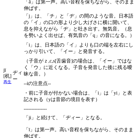
「ā」は第一声。高い音程を保ちながら、そのまま
伸ばす。
「j」は、「チ」と「ヂ」の間のような音。日本語
の「イ」の口の形より少し大げさに横に開いて、
息を抑えながら「ヂ」と吐き出す。無気音。（息
を勢いよく出せば、有気音の「q」の音になる。）
「i」は、日本語の「イ」よりも口の端を左右にし
っかり引いて、「イー」と発音する。
（子音がｚ,c,s[舌歯音]の場合は、「イー」ではな
く「ウ」に近くなる。子音を発音した後に残る曖
jī
ヂィ
昧な音。）
[机]
ー
再生
--iの注意点--
・前に子音が付かない場合は、「i」は「yi」と表
記される（yは音節の境目を表す）
---------------
「ji」と続けて、「ヂィー」となる。
「ī」は第一声。高い音程を保ちながら、そのまま
伸ばす。