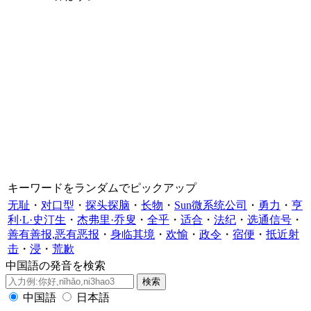
キーワードをランダムでピックアップ
无耻
・
对口型
・
探头探脑
・
长物
・
Sun微系统公司
・
勇力
・
亨
利·L·史汀生
・
杰弗里·乔叟
・
全乎
・
适合
・
法纪
・
选通信号
・
善有善报,恶有恶报
・
身临其境
・
欢愉
・
政令
・
宿便
・
抵近射
击
・
浸
・
荒歉
中国語の発音を検索
中国語
日本語