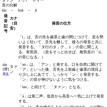
タァン フゥア ヂィー
音の分解
tán － huā － jī
発
カナ
音
（目
発音の仕方
記
安）
号
「t」は、舌の先を歯茎と歯の間につけて、息を勢
いよく吐いて、舌先を離して、後ろの母音と共に
発音する。「タ行のタ，テ，ト」の音に聞こえ
る。有気音。（息をそっと出せば、無気音の「d」
の音になる。）
「an」は、「アン」と発する。口を自然に開けて
tán
タァ
[弹]
「ア」といった後、舌先を上前歯と歯茎の境目よ
ン
再生
り少し上にあてて、しっかり「ン」と発音する。
「ン」の音が伸びないように気をつける。
「tan」と続けて、「タァン」となる。
「á」は第二声。低音から高音へ一気に上げて発音
する。