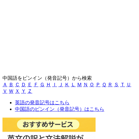
中国語をピンイン（発音記号）から検索
Ａ
Ｂ
Ｃ
Ｄ
Ｅ
Ｆ
Ｇ
Ｈ
Ｉ
Ｊ
Ｋ
Ｌ
Ｍ
Ｎ
Ｏ
Ｐ
Ｑ
Ｒ
Ｓ
Ｔ
Ｕ
Ｖ
Ｗ
Ｘ
Ｙ
Ｚ
英語の発音記号はこちら
中国語のピンイン（発音記号）はこちら