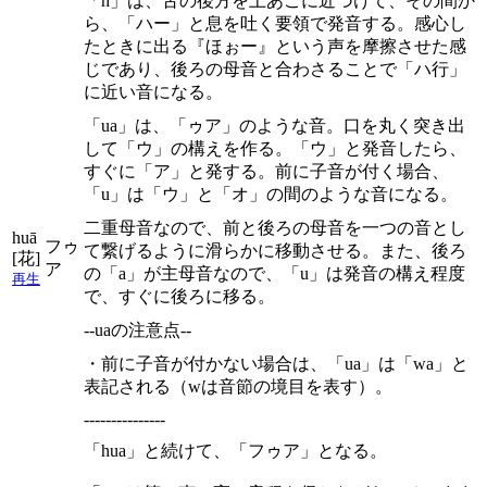
「h」は、舌の後方を上あごに近づけて、その間か
ら、「ハー」と息を吐く要領で発音する。感心し
たときに出る『ほぉー』という声を摩擦させた感
じであり、後ろの母音と合わさることで「ハ行」
に近い音になる。
「ua」は、「ゥア」のような音。口を丸く突き出
して「ウ」の構えを作る。「ウ」と発音したら、
すぐに「ア」と発する。前に子音が付く場合、
「u」は「ウ」と「オ」の間のような音になる。
二重母音なので、前と後ろの母音を一つの音とし
huā
フゥ
て繋げるように滑らかに移動させる。また、後ろ
[花]
ア
の「a」が主母音なので、「u」は発音の構え程度
再生
で、すぐに後ろに移る。
--uaの注意点--
・前に子音が付かない場合は、「ua」は「wa」と
表記される（wは音節の境目を表す）。
---------------
「hua」と続けて、「フゥア」となる。