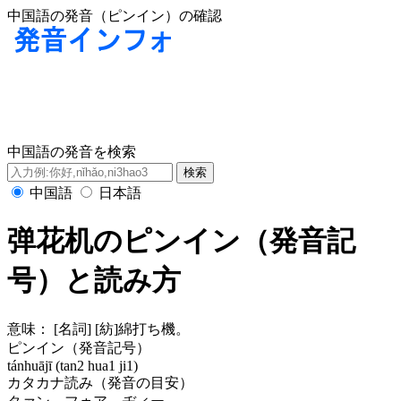
中国語の発音（ピンイン）の確認
中国語の発音を検索
中国語
日本語
弹花机のピンイン（発音記
号）と読み方
意味：
[名詞] [紡]綿打ち機。
ピンイン（発音記号）
tánhuājī (tan2 hua1 ji1)
カタカナ読み（発音の目安）