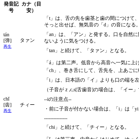
発音記
カナ（目
号
安）
「t」は、舌の先を歯茎と歯の間につけて
そっと出せば、無気音の「d」の音になる
「an」は、「アン」と発する。口を自然
tán
タァン
[弹]
ないように気をつける。
再生
「tan」と続けて、「タァン」となる。
「á」は第二声。低音から高音へ一気に上
「ch」、巻き舌にして、舌先を、上あご
「i」は、日本語の「イ」よりも口の端を
（子音がｚ,c,s[舌歯音]の場合は、「
chǐ
--iの注意点--
[齿]
チィー
・前に子音が付かない場合は、「i」は「y
再生
---------------
「chi」と続けて、「チィー」となる。