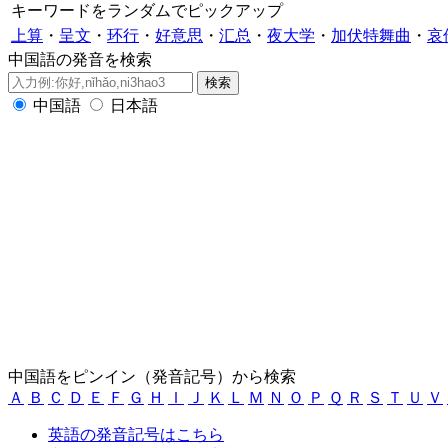
キーワードをランダムでピックアップ
上算
・
呈文
・
环行
・
好意思
・
汇总
・
夜大学
・
加伏特舞曲
・
哀
中国語の発音を検索
中国語
日本語
中国語をピンイン（発音記号）から検索
Ａ
Ｂ
Ｃ
Ｄ
Ｅ
Ｆ
Ｇ
Ｈ
Ｉ
Ｊ
Ｋ
Ｌ
Ｍ
Ｎ
Ｏ
Ｐ
Ｑ
Ｒ
Ｓ
Ｔ
Ｕ
Ｖ
英語の発音記号はこちら