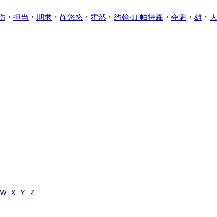
伤
・
担当
・
期求
・
静悠悠
・
霍然
・
约翰·H·帕特森
・
夺魁
・
雄
・
Ｗ
Ｘ
Ｙ
Ｚ