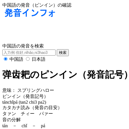
中国語の発音（ピンイン）の確認
中国語の発音を検索
中国語
日本語
弹齿耙のピンイン（発音記号
意味：
スプリングハロー
ピンイン（発音記号）
tánchǐpá (tan2 chi3 pa2)
カタカナ読み（発音の目安）
タァン チィー パァー
音の分解
tán － chǐ － pá