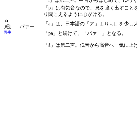
「ǐ」は第三声。中音からはじめて、ゆっ
「p」は有気音なので、息を強く出すこと
り聞こえるように心がける。
pá
「a」は、日本語の「ア」よりも口を少し
[耙]
パァー
再生
「pa」と続けて、「パァー」となる。
「á」は第二声。低音から高音へ一気に上