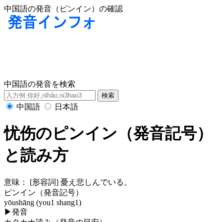
中国語の発音（ピンイン）の確認
中国語の発音を検索
中国語
日本語
忧伤のピンイン（発音記号）
と読み方
意味：
[形容詞] 憂え悲しんでいる。
ピンイン（発音記号）
yōushāng (you1 shang1)
▶
発音