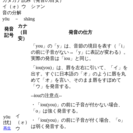
カタカナ読み（発音の目安）
イ（ォ）ウ シァン
音の分解
yōu － shāng
カナ
発音
（目
発音の仕方
記号
安）
「you」の「y」は、音節の境目を表す（「i」
の前に子音がない→「y」に表記が変わる）。
実際の発音は「iou」と同じ。
「iou(you)」は、唇を左右に引いて、「イ」を
出す。すぐに日本語の「オ」のように唇を丸
めて「オ」を言い、そのまま唇をすぼめて
「ウ」を発音する。
--iouの注意点--
・「iou(you)」の前に子音が付かない場合、
「o」は強く発音する。
イ
yōu
・「iou(you)」の前に子音が付く場合、「o」
（ォ）
[忧]
は弱く発音する。
ウ
再生