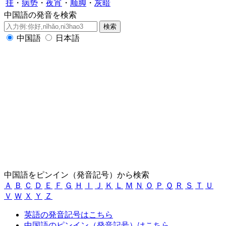
挂
・
病势
・
夜宵
・
顺脚
・
灰暗
中国語の発音を検索
中国語
日本語
中国語をピンイン（発音記号）から検索
Ａ
Ｂ
Ｃ
Ｄ
Ｅ
Ｆ
Ｇ
Ｈ
Ｉ
Ｊ
Ｋ
Ｌ
Ｍ
Ｎ
Ｏ
Ｐ
Ｑ
Ｒ
Ｓ
Ｔ
Ｕ
Ｖ
Ｗ
Ｘ
Ｙ
Ｚ
英語の発音記号はこちら
中国語のピンイン（発音記号）はこちら