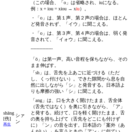
（この場合、「o」は省略され、iuになる。
例：x + iou = xiou → x
iu
）。
・「o」は、第１声、第２声の場合は、ほとん
ど発音されず、「イウ」に聞こえる。
・「o」は、第３声、第４声の場合は、弱く発
音されて、「イォウ」に聞こえる。
---------------
「ō」は第一声。高い音程を保ちながら、その
まま伸ばす。
「sh」は、舌先を上あごに近づける（ただ
し、くっ付けない）。できた隙間から息を自
然に出しながら「シ」と発音する。日本語よ
りも摩擦の強い「シ」に聞こえる。
「ang」は、口を大きく開けたまま、舌全体
（舌先ではなく）を奥に引きながら、「ア」
と発する。続けて、口を軽く開けたまま、舌
shāng
シァ
[伤]
の奥を持ち上げて（舌先をどこにも付けず
ン
再生
に）「ン」の音を出す。日本語の「案外（あ
んがい）」を言うときの「アン」に似てい