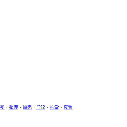
受
・
整理
・
蝉壳
・
异议
・
拖堂
・
废置