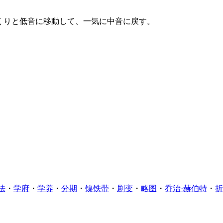
くりと低音に移動して、一気に中音に戻す。
法
・
学府
・
学养
・
分期
・
镍铁带
・
剧变
・
略图
・
乔治·赫伯特
・
折