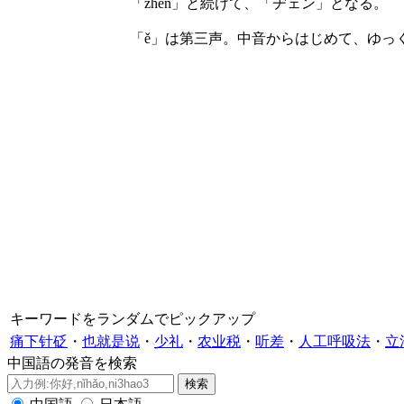
「zhen」と続けて、「ヂェン」となる。
「ě」は第三声。中音からはじめて、ゆっ
キーワードをランダムでピックアップ
痛下针砭
・
也就是说
・
少礼
・
农业税
・
听差
・
人工呼吸法
・
立
中国語の発音を検索