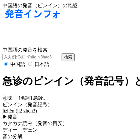
中国語の発音（ピンイン）の確認
中国語の発音を検索
中国語
日本語
急诊のピンイン（発音記号）
意味：
[名詞] 急診。
ピンイン（発音記号）
jízhěn (ji2 zhen3)
▶
発音
カタカナ読み（発音の目安）
ヂィー ヂェン
音の分解