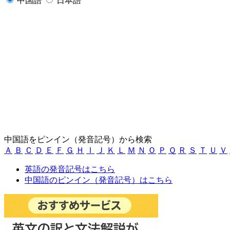
中国語
日本語
中国語をピンイン（発音記号）から検索
Ａ
Ｂ
Ｃ
Ｄ
Ｅ
Ｆ
Ｇ
Ｈ
Ｉ
Ｊ
Ｋ
Ｌ
Ｍ
Ｎ
Ｏ
Ｐ
Ｑ
Ｒ
Ｓ
Ｔ
Ｕ
Ｖ
英語の発音記号はこちら
中国語のピンイン（発音記号）はこちら