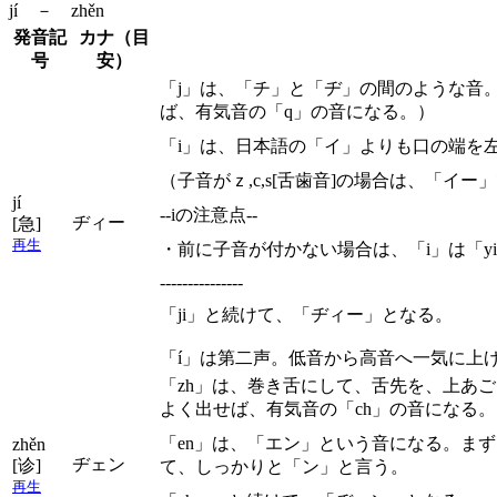
jí － zhěn
発音記
カナ（目
号
安）
「j」は、「チ」と「ヂ」の間のような音
ば、有気音の「q」の音になる。）
「i」は、日本語の「イ」よりも口の端を
（子音がｚ,c,s[舌歯音]の場合は、「
jí
--iの注意点--
ヂィー
[急]
再生
・前に子音が付かない場合は、「i」は「y
---------------
「ji」と続けて、「ヂィー」となる。
「í」は第二声。低音から高音へ一気に上
「zh」は、巻き舌にして、舌先を、上あ
よく出せば、有気音の「ch」の音になる。
「en」は、「エン」という音になる。ま
zhěn
ヂェン
[诊]
て、しっかりと「ン」と言う。
再生