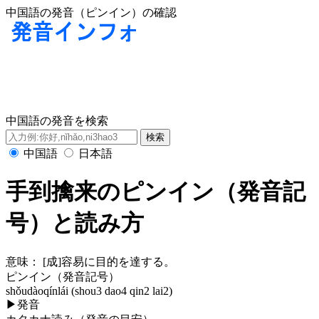
中国語の発音（ピンイン）の確認
中国語の発音を検索
中国語
日本語
手到擒来のピンイン（発音記
号）と読み方
意味：
[成]容易に目的を達する。
ピンイン（発音記号）
shǒudàoqínlái (shou3 dao4 qin2 lai2)
▶
発音