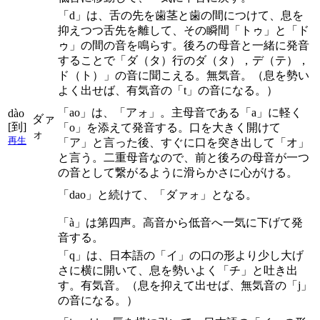
「d」は、舌の先を歯茎と歯の間につけて、息を
抑えつつ舌先を離して、その瞬間「トゥ」と「ド
ゥ」の間の音を鳴らす。後ろの母音と一緒に発音
することで「ダ（タ）行のダ（タ），デ（テ），
ド（ト）」の音に聞こえる。無気音。（息を勢い
よく出せば、有気音の「t」の音になる。）
「ao」は、「アォ」。主母音である「a」に軽く
dào
ダァ
[到]
「o」を添えて発音する。口を大きく開けて
ォ
再生
「ア」と言った後、すぐに口を突き出して「オ」
と言う。二重母音なので、前と後ろの母音が一つ
の音として繋がるように滑らかさに心がける。
「dao」と続けて、「ダァォ」となる。
「à」は第四声。高音から低音へ一気に下げて発
音する。
「q」は、日本語の「イ」の口の形より少し大げ
さに横に開いて、息を勢いよく「チ」と吐き出
す。有気音。（息を抑えて出せば、無気音の「j」
の音になる。）