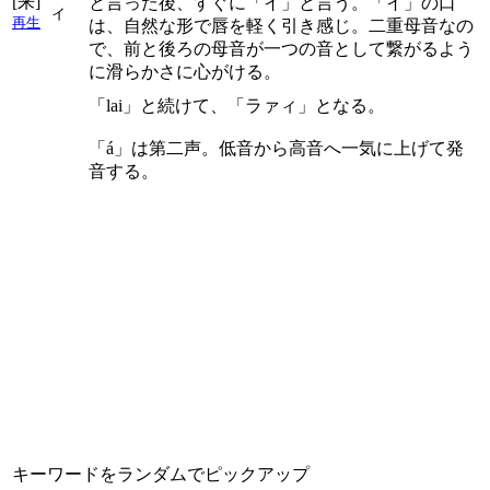
[来]
と言った後、すぐに「イ」と言う。「イ」の口
ィ
再生
は、自然な形で唇を軽く引き感じ。二重母音なの
で、前と後ろの母音が一つの音として繋がるよう
に滑らかさに心がける。
「lai」と続けて、「ラァィ」となる。
「á」は第二声。低音から高音へ一気に上げて発
音する。
キーワードをランダムでピックアップ