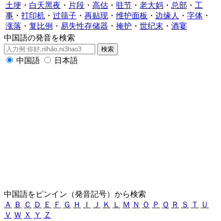
土埂
・
白天黑夜
・
片段
・
高估
・
驻节
・
老大妈
・
总部
・
工
事
・
打印机
・
过筛子
・
再贴现
・
维护面板
・
边缘人
・
字体
・
涨落
・
复比例
・
易失性存储器
・
掩护
・
世纪末
・
酒宴
中国語の発音を検索
中国語
日本語
中国語をピンイン（発音記号）から検索
Ａ
Ｂ
Ｃ
Ｄ
Ｅ
Ｆ
Ｇ
Ｈ
Ｉ
Ｊ
Ｋ
Ｌ
Ｍ
Ｎ
Ｏ
Ｐ
Ｑ
Ｒ
Ｓ
Ｔ
Ｕ
Ｖ
Ｗ
Ｘ
Ｙ
Ｚ