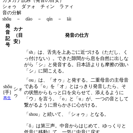
カタカナ読み（発音の目安）
シォゥ ダァォ チィン ラァィ
音の分解
shǒu － dào － qín － lái
発
カナ
音
（目
発音の仕方
記
安）
号
「sh」は、舌先を上あごに近づける（ただし、く
っ付けない）。できた隙間から息を自然に出しな
がら「シ」と発音する。日本語よりも摩擦の強い
「シ」に聞こえる。
「ou」は、「オゥ」と発する。二重母音の主母音
である「o」を「オ」とはっきり発音したら、そ
shǒu
シォ
[手]
の状態からもっと口を尖らせて、添えるように
ゥ
再生
「ウ」を言う。「o」と「u」が、一つの音として
繋がるように滑らかさに心がける。
「shou」と続いて、「シォゥ」となる。
「ǒ」は第三声。中音からはじめて、ゆっくりと
低音に移動して、一気に中音に戻す。