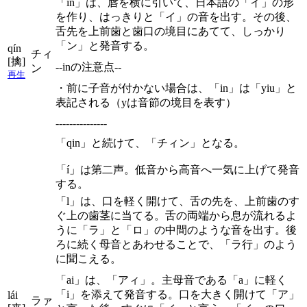
「in」は、唇を横に引いて、日本語の「イ」の形
を作り、はっきりと「イ」の音を出す。その後、
舌先を上前歯と歯口の境目にあてて、しっかり
「ン」と発音する。
qín
チィ
[擒]
--inの注意点--
ン
再生
・前に子音が付かない場合は、「in」は「yiu」と
表記される（yは音節の境目を表す）
---------------
「qin」と続けて、「チィン」となる。
「í」は第二声。低音から高音へ一気に上げて発音
する。
「l」は、口を軽く開けて、舌の先を、上前歯のす
ぐ上の歯茎に当てる。舌の両端から息が流れるよ
うに「ラ」と「ロ」の中間のような音を出す。後
ろに続く母音とあわせることで、「ラ行」のよう
に聞こえる。
「ai」は、「アィ」。主母音である「a」に軽く
「i」を添えて発音する。口を大きく開けて「ア」
lái
ラァ