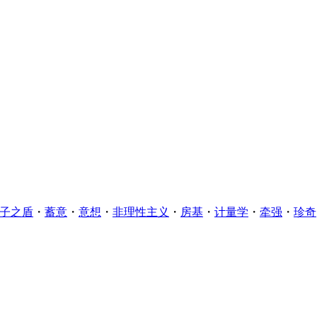
攻子之盾
・
蓄意
・
意想
・
非理性主义
・
房基
・
计量学
・
牵强
・
珍奇