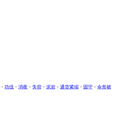
・
功伐
・
消夜
・
失窃
・
泥岩
・
通货紧缩
・
固守
・
伞形裙