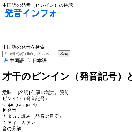
中国語の発音（ピンイン）の確認
中国語の発音を検索
中国語
日本語
才干のピンイン（発音記号）
意味：
[名詞] 仕事の能力。腕前。
ピンイン（発音記号）
cáigàn (cai2 gan4)
▶
発音
カタカナ読み（発音の目安）
ツァィ ガァン
音の分解