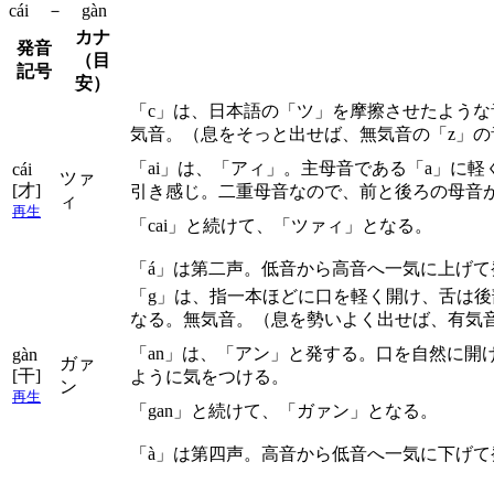
cái － gàn
カナ
発音
（目
記号
安）
「c」は、日本語の「ツ」を摩擦させたよう
気音。（息をそっと出せば、無気音の「z」の
「ai」は、「アィ」。主母音である「a」に
cái
ツァ
[才]
引き感じ。二重母音なので、前と後ろの母音
ィ
再生
「cai」と続けて、「ツァィ」となる。
「á」は第二声。低音から高音へ一気に上げて
「g」は、指一本ほどに口を軽く開け、舌は
なる。無気音。（息を勢いよく出せば、有気
「an」は、「アン」と発する。口を自然に
gàn
ガァ
[干]
ように気をつける。
ン
再生
「gan」と続けて、「ガァン」となる。
「à」は第四声。高音から低音へ一気に下げて