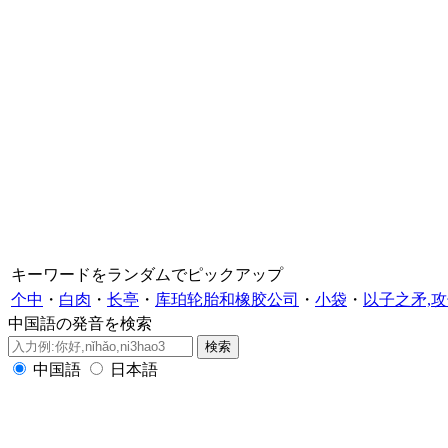
キーワードをランダムでピックアップ
个中
・
白肉
・
长亭
・
库珀轮胎和橡胶公司
・
小袋
・
以子之矛,
中国語の発音を検索
中国語
日本語