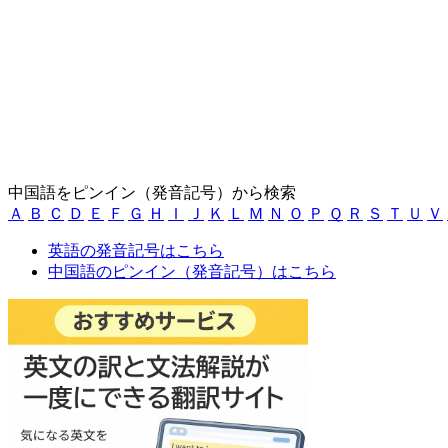
中国語をピンイン（発音記号）から検索
Ａ
Ｂ
Ｃ
Ｄ
Ｅ
Ｆ
Ｇ
Ｈ
Ｉ
Ｊ
Ｋ
Ｌ
Ｍ
Ｎ
Ｏ
Ｐ
Ｑ
Ｒ
Ｓ
Ｔ
Ｕ
Ｖ
英語の発音記号はこちら
中国語のピンイン（発音記号）はこちら