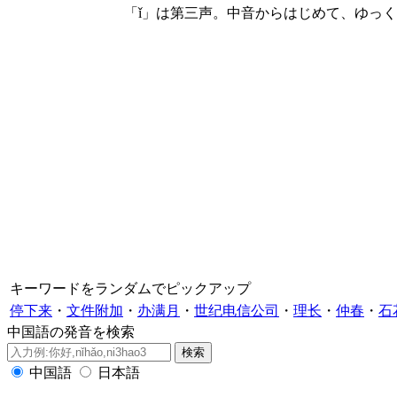
「ǐ」は第三声。中音からはじめて、ゆっ
キーワードをランダムでピックアップ
停下来
・
文件附加
・
办满月
・
世纪电信公司
・
理长
・
仲春
・
石
中国語の発音を検索
中国語
日本語