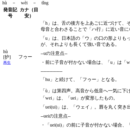
hù － wèi － tǐng
発音記
カナ（目
号
安）
「h」は、舌の後方を上あごに近づけて、
母音と合わさることで「ハ行」に近い音に
「u」は、日本語の「ウ」の口の形よりも
が、それよりも長くて強い音である。
hù
--uの注意点--
フゥー
[护]
・前に子音が付かない場合は、「u」は「w
再生
---------------
「hu」と続けて、「フゥー」となる。
「ù」は第四声。高音から低音へ一気に下
「wei」は、「uei」が変形したもの。
「uei(ui)」は、「ウェイ」。唇を丸
--ueiの注意点--
・「uei(ui)」の前に子音が付かない場合