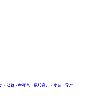
功
・
双轨
・
替死鬼
・
屁股蹲儿
・
度命
・
异途