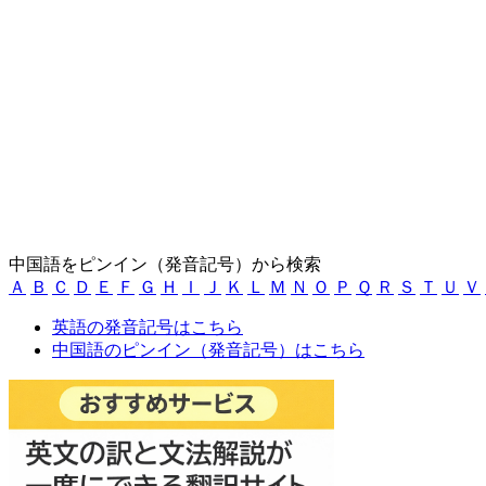
中国語をピンイン（発音記号）から検索
Ａ
Ｂ
Ｃ
Ｄ
Ｅ
Ｆ
Ｇ
Ｈ
Ｉ
Ｊ
Ｋ
Ｌ
Ｍ
Ｎ
Ｏ
Ｐ
Ｑ
Ｒ
Ｓ
Ｔ
Ｕ
Ｖ
英語の発音記号はこちら
中国語のピンイン（発音記号）はこちら