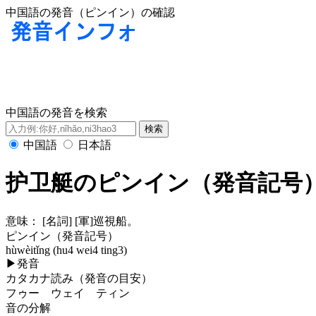
中国語の発音（ピンイン）の確認
中国語の発音を検索
中国語
日本語
护卫艇のピンイン（発音記号
意味：
[名詞] [軍]巡視船。
ピンイン（発音記号）
hùwèitǐng (hu4 wei4 ting3)
▶
発音
カタカナ読み（発音の目安）
フゥー ウェイ ティン
音の分解