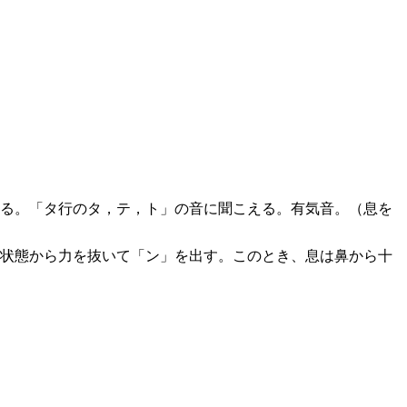
する。「タ行のタ，テ，ト」の音に聞こえる。有気音。（息を
の状態から力を抜いて「ン」を出す。このとき、息は鼻から十