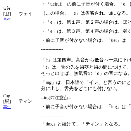
・「uei(ui)」の前に子音が付く場合、「
wèi
（この場合、「e」は省略され、uiになる。例：d + 
ウェイ
[卫]
再生
・「e」は、第１声、第２声の場合は、ほ
・「e」は、第３声、第４声の場合は、弱
・前に子音が付かない場合は、「uei」は
---------------
「è」は第四声。高音から低音へ一気に下
「t」は、舌の先を歯茎と歯の間につけて
そっと出せば、無気音の「d」の音になる
「ing」は、日本語で「イン」と言うの
分に出し、舌先をどこにも付けない。
tǐng
--ingの注意点--
ティン
[艇]
・前に子音が付かない場合は、「ing」は「
再生
---------------
「ting」と続けて、「ティン」となる。