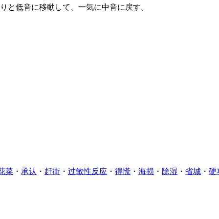
くりと低音に移動して、一気に中音に戻す。
花菜
・
承认
・
赶街
・
过敏性反应
・
得慌
・
海损
・
除湿
・
省城
・
硬