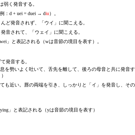
e」は弱く発音する。
uei = duei → d
iu
）。
とんど発音されず、「ウイ」に聞こえる。
く発音されて、「ウェイ」に聞こえる。
「wei」と表記される（wは音節の境目を表す）。
げて発音する。
、息を勢いよく吐いて、舌先を離して、後ろの母音と共に発音
。）
にとても近い。唇の両端を引き、しっかりと「イ」を発音し、そ
ying」と表記される（yは音節の境目を表す）