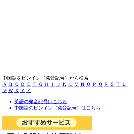
中国語をピンイン（発音記号）から検索
Ａ
Ｂ
Ｃ
Ｄ
Ｅ
Ｆ
Ｇ
Ｈ
Ｉ
Ｊ
Ｋ
Ｌ
Ｍ
Ｎ
Ｏ
Ｐ
Ｑ
Ｒ
Ｓ
Ｔ
Ｕ
Ｖ
Ｗ
Ｘ
Ｙ
Ｚ
英語の発音記号はこちら
中国語のピンイン（発音記号）はこちら