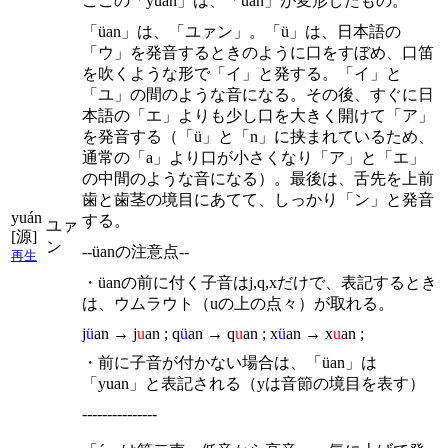
ここの「yuan」は、「üan」が変形したもの。
「üan」は、「ユァン」。「ü」は、日本語の
「ウ」を発音するときのように口をすぼめ、口笛
を吹くような形で「イ」と発する。「イ」と
「ユ」の間のような音になる。その後、すぐに日
本語の「エ」よりも少し口を大きく開けて「ア」
を発音する（「ü」と「n」に挟まれているため、
通常の「a」より口が小さくなり「ア」と「エ」
の中間のような音になる）。最後は、舌先を上前
歯と歯茎の境目にあてて、しっかり「ン」と発音
yuán
する。
ユァ
[源]
ン
--üanの注意点--
再生
・üanの前に付く子音はj,q,xだけで、表記するとき
は、ウムラウト（uの上の点々）が取れる。
j
ü
an → j
u
an ; q
ü
an → q
u
an ; x
ü
an → x
u
an ;
・前に子音が付かない場合は、「üan」は
「yuan」と表記される（yは音節の境目を表す）
---------------