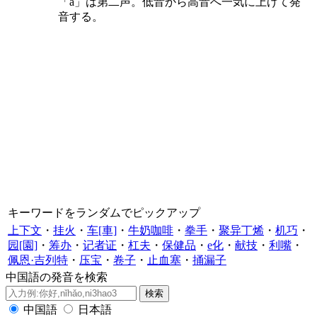
「á」は第二声。低音から高音へ一気に上げて発
音する。
キーワードをランダムでピックアップ
上下文
・
挂火
・
车[車]
・
牛奶咖啡
・
拳手
・
聚异丁烯
・
机巧
・
园[園]
・
筹办
・
记者证
・
杠夫
・
保健品
・
e化
・
献技
・
利嘴
・
佩恩·吉列特
・
压宝
・
卷子
・
止血塞
・
捅漏子
中国語の発音を検索
中国語
日本語