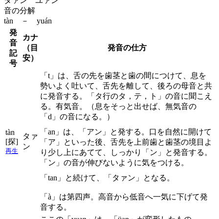
タァン ユァン
音の分解
tàn － yuán
発
カナ
音
（目
発音の仕方
記
安）
号
「t」は、舌の先を歯茎と歯の間につけて、息を
勢いよく吐いて、舌先を離して、後ろの母音と共
に発音する。「タ行のタ，テ，ト」の音に聞こえ
る。有気音。（息をそっと出せば、無気音の
「d」の音になる。）
「an」は、「アン」と発する。口を自然に開けて
tàn
タァ
[探]
「ア」といった後、舌先を上前歯と歯茎の境目よ
ン
再生
り少し上にあてて、しっかり「ン」と発音する。
「ン」の音が伸びないように気をつける。
「tan」と続けて、「タァン」となる。
「à」は第四声。高音から低音へ一気に下げて発
音する。