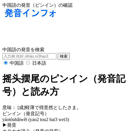
中国語の発音（ピンイン）の確認
中国語の発音を検索
中国語
日本語
摇头摆尾のピンイン（発音記
号）と読み方
意味：
[成]軽薄で得意然としたさま。
ピンイン（発音記号）
yáotóubǎiwěi (yao2 tou2 bai3 wei3)
▶
発音