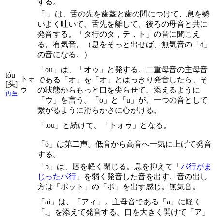
する。
「t」は、舌の先を歯茎と歯の間につけて、息を勢
いよく吐いて、舌先を離して、後ろの母音と共に
発音する。「タ行のタ，テ，ト」の音に聞こえ
る。有気音。（息をそっと出せば、無気音の「d」
の音になる。）
「ou」は、「オゥ」と発する。二重母音の主母音
tóu
トォ
である「オ」を「オ」とはっきり発音したら、そ
[头]
ゥ
の状態からもっと口を尖らせて、添えるように
再生
「ウ」を言う。「o」と「u」が、一つの音として
繋がるように滑らかさに心がける。
「tou」と続けて、「トォゥ」となる。
「ó」は第二声。低音から高音へ一気に上げて発音
する。
「b」は、唇を軽く閉じる。息を抑えて「
バ行がま
じったパ行
」を弱く発音した音を出す。音の出し
方は「ポット」の「ポ」を出す感じ。無気音。
「ai」は、「アィ」。主母音である「a」に軽く
「i」を添えて発音する。口を大きく開けて「ア」