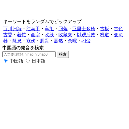
キーワードをランダムでピックアップ
百川归海
・
红马甲
・
车组
・
回落
・
亚里士多德
・
古板
・
古色
古香
・
着忙
・
画字
・
收线
・
收藏夹
・
以观后效
・
栈道
・
变流
器
・
除息
・
哀伤
・
胛骨
・
戛然
・
余暇
・
刁蛮
中国語の発音を検索
中国語
日本語