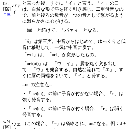
と言った後、すぐに「イ」と言う。「イ」の口
bǎi
パァ
[摆]
は、自然な形で唇を軽く引き感じ。二重母音なの
ィ
再生
で、前と後ろの母音が一つの音として繋がるよう
に滑らかさに心がける。
「bai」と続けて、「パァィ」となる。
「ǎ」は第三声。中音からはじめて、ゆっくりと低
音に移動して、一気に中音に戻す。
「wei」は、「uei」が変形したもの。
「uei(ui)」は、「ウェイ」。唇を丸く突き出し
て、「ウ」を発音する。自然な流れで「エ」、す
ぐに唇の両端を引いて、「イ」と発する。
--ueiの注意点--
・「uei(ui)」の前に子音が付かない場合、「e」は
強く発音する。
・「uei(ui)」の前に子音が付く場合、「e」は弱く
発音する。
wěi
（この場合、「e」は省略され、uiになる。例：d +
ウェ
[尾]