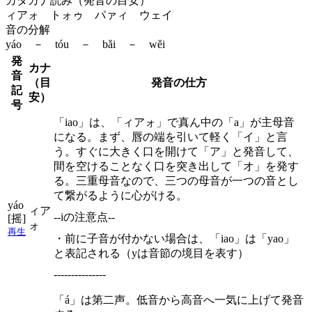
カタカナ読み（発音の目安）
ィアォ トォゥ パァィ ウェイ
音の分解
yáo － tóu － bǎi － wěi
発
カナ
音
（目
発音の仕方
記
安）
号
「iao」は、「ィアォ」で真ん中の「a」が主母音
になる。まず、唇の端を引いて軽く「イ」と言
う。すぐに大きく口を開けて「ア」と発音して、
間を空けることなく口を突き出して「オ」を発す
る。三重母音なので、三つの母音が一つの音とし
て繋がるように心がける。
yáo
ィア
--iの注意点--
[摇]
ォ
再生
・前に子音が付かない場合は、「iao」は「yao」
と表記される（yは音節の境目を表す）
---------------
「á」は第二声。低音から高音へ一気に上げて発音