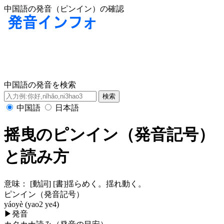
中国語の発音（ピンイン）の確認
中国語の発音を検索
中国語
日本語
摇曳のピンイン（発音記号）
と読み方
意味：
[動詞] [書]揺らめく。揺れ動く。
ピンイン（発音記号）
yáoyè (yao2 ye4)
▶
発音