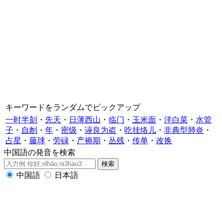
キーワードをランダムでピックアップ
一时半刻
・
先天
・
日薄西山
・
临门
・
玉米面
・
洋白菜
・
水管
子
・
自刎
・
年
・
密级
・
诬良为盗
・
吃挂络儿
・
非典型肺炎
・
占星
・
藤球
・
劳碌
・
产褥期
・
丛残
・
传单
・
改换
中国語の発音を検索
中国語
日本語