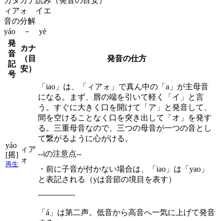
カタカナ読み（発音の目安）
ィアォ イエ
音の分解
yáo － yè
発
カナ
音
（目
発音の仕方
記
安）
号
「iao」は、「ィアォ」で真ん中の「a」が主母音
になる。まず、唇の端を引いて軽く「イ」と言
う。すぐに大きく口を開けて「ア」と発音して、
間を空けることなく口を突き出して「オ」を発す
る。三重母音なので、三つの母音が一つの音とし
て繋がるように心がける。
yáo
ィア
--iの注意点--
[摇]
ォ
再生
・前に子音が付かない場合は、「iao」は「yao」
と表記される（yは音節の境目を表す）
---------------
「á」は第二声。低音から高音へ一気に上げて発音