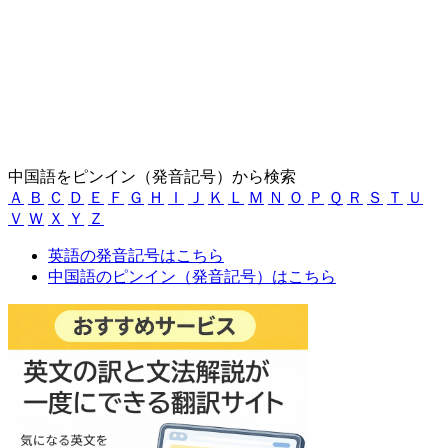
中国語をピンイン（発音記号）から検索
Ａ
Ｂ
Ｃ
Ｄ
Ｅ
Ｆ
Ｇ
Ｈ
Ｉ
Ｊ
Ｋ
Ｌ
Ｍ
Ｎ
Ｏ
Ｐ
Ｑ
Ｒ
Ｓ
Ｔ
Ｕ
Ｖ
Ｗ
Ｘ
Ｙ
Ｚ
英語の発音記号はこちら
中国語のピンイン（発音記号）はこちら