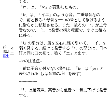
する。
「ye」は、「ie」が変形したもの。
「ie」は、「イエ」のような音。二重母音なの
で、前と後ろの母音を一つの音として繋げるよう
に滑らかに移動させる。また、後ろの「e」が主母
音なので、「i」は発音の構え程度で、すぐに後ろ
に移る。
「i」の部分は、唇を左右に軽く引いて、「イ」を
yè
弱く発する。続けて発音する「e」の部分は、日本
イ
[曳]
語と同じ口の形で、強く「エ」と出す。
エ
再生
--ieの注意点--
・前に子音が付かない場合は、「ie」は「ye」と
表記される（yは音節の境目を表す）
---------------
「è」は第四声。高音から低音へ一気に下げて発音
する。