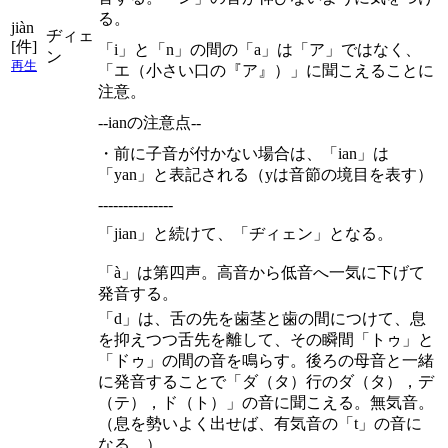
る。
jiàn
ヂィェ
[件]
「i」と「n」の間の「a」は「ア」ではなく、
ン
再生
「エ（小さい口の『ア』）」に聞こえることに
注意。
--ianの注意点--
・前に子音が付かない場合は、「ian」は
「yan」と表記される（yは音節の境目を表す）
---------------
「jian」と続けて、「ヂィェン」となる。
「à」は第四声。高音から低音へ一気に下げて
発音する。
「d」は、舌の先を歯茎と歯の間につけて、息
を抑えつつ舌先を離して、その瞬間「トゥ」と
「ドゥ」の間の音を鳴らす。後ろの母音と一緒
に発音することで「ダ（タ）行のダ（タ），デ
（テ），ド（ト）」の音に聞こえる。無気音。
（息を勢いよく出せば、有気音の「t」の音に
なる。）