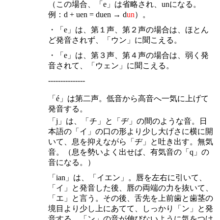
（この場合、「e」は省略され、unになる。
例：d + uen = duen → d
un
）。
・「e」は、第１声、第２声の場合は、ほとん
ど発音されず、「ウン」に聞こえる。
・「e」は、第３声、第４声の場合は、弱く発
音されて、「ウェン」に聞こえる。
---------------
「é」は第二声。低音から高音へ一気に上げて
発音する。
「j」は、「チ」と「ヂ」の間のような音。日
本語の「イ」の口の形より少し大げさに横に開
いて、息を抑えながら「ヂ」と吐き出す。無気
音。（息を勢いよく出せば、有気音の「q」の
音になる。）
「ian」は、「イエン」。唇を左右に引いて、
「イ」と発音した後、唇の両端の力を抜いて、
「エ」と言う。その後、舌先を上前歯と歯茎の
境目より少し上にあてて、しっかり「ン」と発
音する。「ン」の音が伸びないように気をつけ