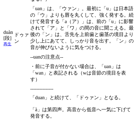
「uan」は、「ウァン」。最初に「u」は日本語
の「ウ」よりも唇を丸くして、強く発する。続
けて発音する「a（ア）」は、前の「u」に影響
されて「ア」と「ワ」の間の音に聞こえる。最
duàn
後の「ン」は、舌先を上前歯と歯茎の境目より
ドゥァ
[段]
少し上にあてて、しっかり音を出す。「ン」の
ン
再生
音が伸びないように気をつける。
--uanの注意点--
・前に子音が付かない場合は、「uan」は
「wan」と表記される（wは音節の境目を表
す）
---------------
「duan」と続けて、「ドゥァン」となる。
「à」は第四声。高音から低音へ一気に下げて
発音する。