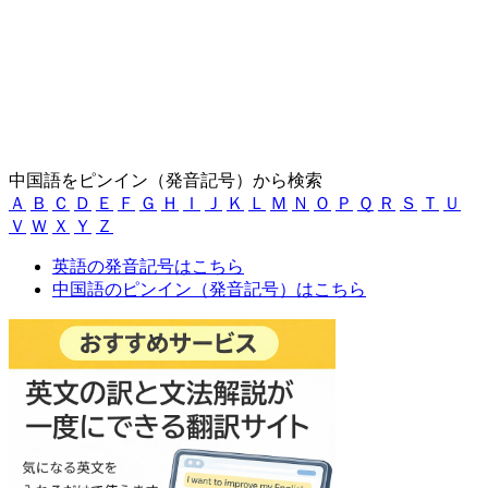
中国語をピンイン（発音記号）から検索
Ａ
Ｂ
Ｃ
Ｄ
Ｅ
Ｆ
Ｇ
Ｈ
Ｉ
Ｊ
Ｋ
Ｌ
Ｍ
Ｎ
Ｏ
Ｐ
Ｑ
Ｒ
Ｓ
Ｔ
Ｕ
Ｖ
Ｗ
Ｘ
Ｙ
Ｚ
英語の発音記号はこちら
中国語のピンイン（発音記号）はこちら