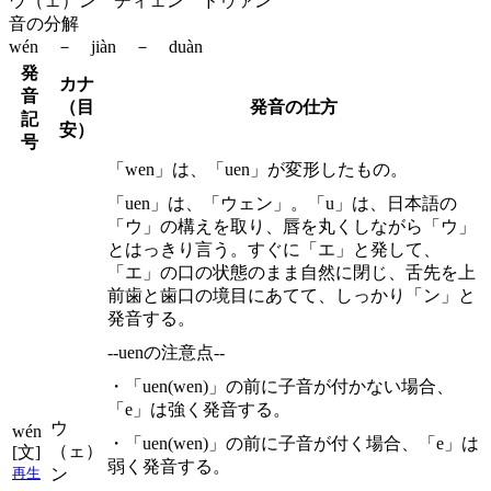
ウ（ェ）ン ヂィェン ドゥァン
音の分解
wén － jiàn － duàn
発
カナ
音
（目
発音の仕方
記
安）
号
「wen」は、「uen」が変形したもの。
「uen」は、「ウェン」。「u」は、日本語の
「ウ」の構えを取り、唇を丸くしながら「ウ」
とはっきり言う。すぐに「エ」と発して、
「エ」の口の状態のまま自然に閉じ、舌先を上
前歯と歯口の境目にあてて、しっかり「ン」と
発音する。
--uenの注意点--
・「uen(wen)」の前に子音が付かない場合、
「e」は強く発音する。
ウ
wén
・「uen(wen)」の前に子音が付く場合、「e」は
（ェ）
[文]
弱く発音する。
ン
再生