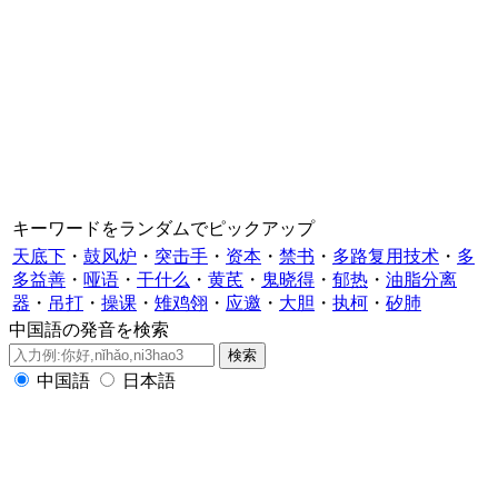
キーワードをランダムでピックアップ
天底下
・
鼓风炉
・
突击手
・
资本
・
禁书
・
多路复用技术
・
多
多益善
・
哑语
・
干什么
・
黄芪
・
鬼晓得
・
郁热
・
油脂分离
器
・
吊打
・
操课
・
雉鸡翎
・
应邀
・
大胆
・
执柯
・
矽肺
中国語の発音を検索
中国語
日本語