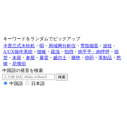
キーワードをランダムでピックアップ
卡普兰式水轮机
・
唱
・
局域网分析仪
・
雪茄烟盖
・
波纹
・
A/UX操作系统
・
细账
・
疏浅
・
拍挡
・
肉乎乎・肉呼呼
・
脱
货
・
未获
・
参股
・
暴雷
・
威尔士
・
摒绝
・
仰药
・
革制品
・
愁
绪
・
尼俄伯
中国語の発音を検索
中国語
日本語