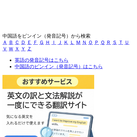
中国語をピンイン（発音記号）から検索
Ａ
Ｂ
Ｃ
Ｄ
Ｅ
Ｆ
Ｇ
Ｈ
Ｉ
Ｊ
Ｋ
Ｌ
Ｍ
Ｎ
Ｏ
Ｐ
Ｑ
Ｒ
Ｓ
Ｔ
Ｕ
Ｖ
Ｗ
Ｘ
Ｙ
Ｚ
英語の発音記号はこちら
中国語のピンイン（発音記号）はこちら