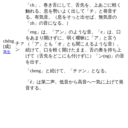
「ch」、巻き舌にして、舌先を、上あごに軽く
触れる。息を勢いよく出して「チ」と発音す
る。有気音。（息をそっと出せば、無気音の
「zh」の音になる。）
「eng」は、「アン」のような音。「e」は、口
をあまり開けずに、弱く曖昧に「ア」と言う
chéng
チァ
（「ア」とも「オ」とも聞こえるような音）。
[成]
ン
続けて、口を軽く開けたまま、舌の奥を持ち上
再生
げて（舌先をどこにも付けずに）「ン(ng)」の音
を出す。
「cheng」と続けて、「チァン」となる。
「é」は第二声。低音から高音へ一気に上げて発
音する。