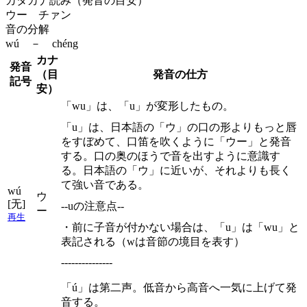
カタカナ読み（発音の目安）
ウー チァン
音の分解
wú － chéng
カナ
発音
（目
発音の仕方
記号
安）
「wu」は、「u」が変形したもの。
「u」は、日本語の「ウ」の口の形よりもっと唇
をすぼめて、口笛を吹くように「ウー」と発音
する。口の奥のほうで音を出すように意識す
る。日本語の「ウ」に近いが、それよりも長く
て強い音である。
wú
ウ
[无]
--uの注意点--
ー
再生
・前に子音が付かない場合は、「u」は「wu」と
表記される（wは音節の境目を表す）
---------------
「ú」は第二声。低音から高音へ一気に上げて発
音する。