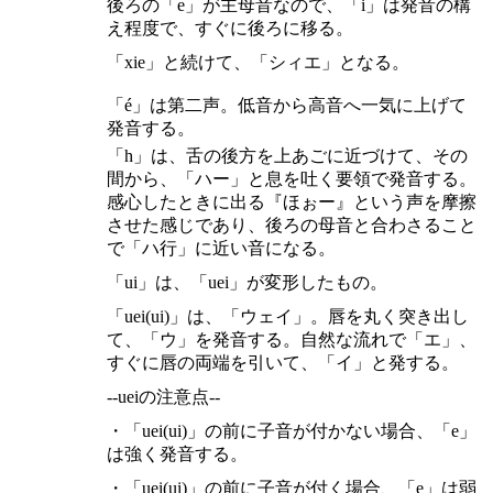
後ろの「e」が主母音なので、「i」は発音の構
え程度で、すぐに後ろに移る。
「xie」と続けて、「シィエ」となる。
「é」は第二声。低音から高音へ一気に上げて
発音する。
「h」は、舌の後方を上あごに近づけて、その
間から、「ハー」と息を吐く要領で発音する。
感心したときに出る『ほぉー』という声を摩擦
させた感じであり、後ろの母音と合わさること
で「ハ行」に近い音になる。
「ui」は、「uei」が変形したもの。
「uei(ui)」は、「ウェイ」。唇を丸く突き出し
て、「ウ」を発音する。自然な流れで「エ」、
すぐに唇の両端を引いて、「イ」と発する。
--ueiの注意点--
・「uei(ui)」の前に子音が付かない場合、「e」
は強く発音する。
・「uei(ui)」の前に子音が付く場合、「e」は弱