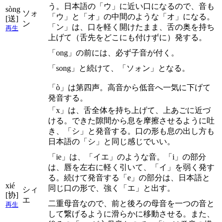
う。日本語の「ウ」に近い口になるので、音も
sòng
ソォ
「ウ」と「オ」の中間のような「オ」になる。
[送]
ン
「ン」は、口を軽く開けたまま、舌の奥を持ち
再生
上げて（舌先をどこにも付けずに）発する。
「ong」の前には、必ず子音が付く。
「song」と続けて、「ソォン」となる。
「ò」は第四声。高音から低音へ一気に下げて
発音する。
「x」は、舌全体を持ち上げて、上あごに近づ
ける。できた隙間から息を摩擦させるように吐
き、「シ」と発音する。口の形も息の出し方も
日本語の「シ」と同じ感じでいい。
「ie」は、「イエ」のような音。「i」の部分
は、唇を左右に軽く引いて、「イ」を弱く発す
る。続けて発音する「e」の部分は、日本語と
xié
同じ口の形で、強く「エ」と出す。
シィ
[协]
エ
二重母音なので、前と後ろの母音を一つの音と
再生
して繋げるように滑らかに移動させる。また、