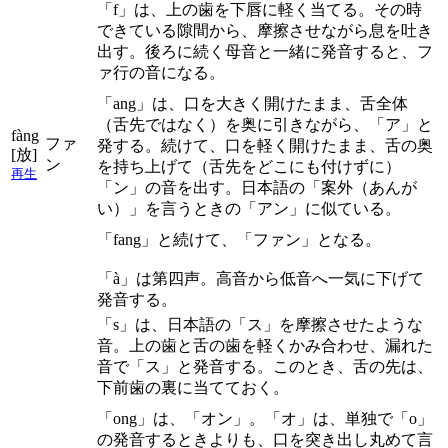
「f」は、上の歯を下唇に軽く当てる。その時
できている隙間から、摩擦させながら息を吐き
出す。後ろに続く母音と一緒に発音すると、フ
ァ行の音になる。
「ang」は、口を大きく開けたまま、舌全体
（舌先ではなく）を奥に引きながら、「ア」と
fàng
ファ
発する。続けて、口を軽く開けたまま、舌の奥
[放]
ン
を持ち上げて（舌先をどこにも付けずに）
再生
「ン」の音を出す。日本語の「案外（あんが
い）」を言うときの「アン」に似ている。
「fang」と続けて、「ファン」となる。
「à」は第四声。高音から低音へ一気に下げて
発音する。
「s」は、日本語の「ス」を摩擦させたような
音。上の歯と舌の歯を軽くかみ合わせ、漏れた
音で「ス」と発音する。このとき、舌の先は、
下前歯の裏に当てておく。
「ong」は、「オン」。「オ」は、単独で「o」
の発音するときよりも、口を突き出し丸めて言