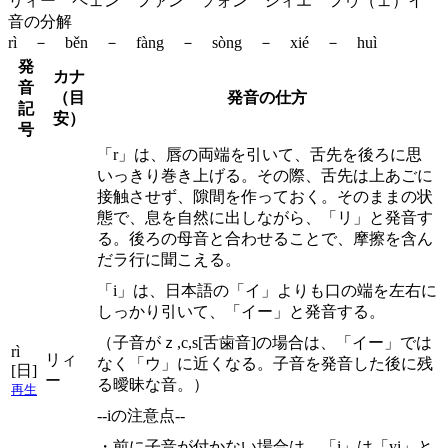
リィー ペェン ファン ソォン シィエ フゥ（ェ）イ
音の分解
rì － běn － fàng － sòng － xié － huì
発
カナ
音
（目
発音の仕方
記
安）
号
「r」は、唇の両端を引いて、舌先を後ろに思
いっきり巻き上げる。その際、舌先は上あごに
接触させず、隙間を作っておく。そのままの状
態で、息を自然に出しながら、「リ」と発音す
る。後ろの母音と合わせることで、摩擦を含ん
だラ行に聞こえる。
「i」は、日本語の「イ」よりも口の端を左右に
しっかり引いて、「イー」と発音する。
（子音がｚ,c,s[舌歯音]の場合は、「イー」では
rì
リィ
なく「ウ」に近くなる。子音を発音した後に残
[日]
ー
る曖昧な音。）
再生
--iの注意点--
・前に子音が付かない場合は、「i」は「yi」と