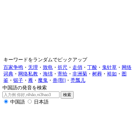
キーワードをランダムでピックアップ
百家争鸣
・
无理
・
致电
・
折尺
・
走俏
・
丁酸
・
鬼针草
・
网络
词典
・
网络私教
・
海绵
・
寄给
・
非洲菊
・
树葬
・
裕如
・
图
鉴
・
锯子
・
雁
・
魔鬼
・
兽[獸]
・
秃瓢儿
中国語の発音を検索
中国語
日本語