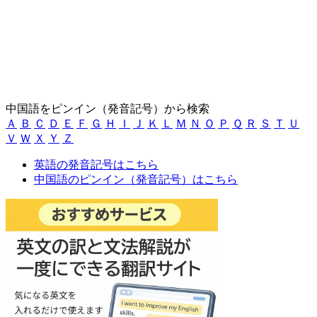
中国語をピンイン（発音記号）から検索
Ａ
Ｂ
Ｃ
Ｄ
Ｅ
Ｆ
Ｇ
Ｈ
Ｉ
Ｊ
Ｋ
Ｌ
Ｍ
Ｎ
Ｏ
Ｐ
Ｑ
Ｒ
Ｓ
Ｔ
Ｕ
Ｖ
Ｗ
Ｘ
Ｙ
Ｚ
英語の発音記号はこちら
中国語のピンイン（発音記号）はこちら