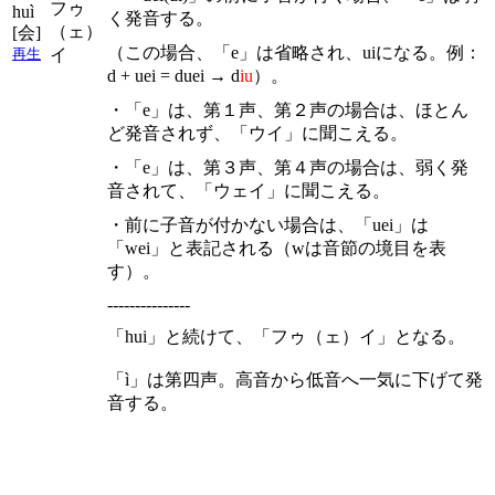
フゥ
huì
く発音する。
（ェ）
[会]
（この場合、「e」は省略され、uiになる。例：
イ
再生
d + uei = duei → d
iu
）。
・「e」は、第１声、第２声の場合は、ほとん
ど発音されず、「ウイ」に聞こえる。
・「e」は、第３声、第４声の場合は、弱く発
音されて、「ウェイ」に聞こえる。
・前に子音が付かない場合は、「uei」は
「wei」と表記される（wは音節の境目を表
す）。
---------------
「hui」と続けて、「フゥ（ェ）イ」となる。
「ì」は第四声。高音から低音へ一気に下げて発
音する。