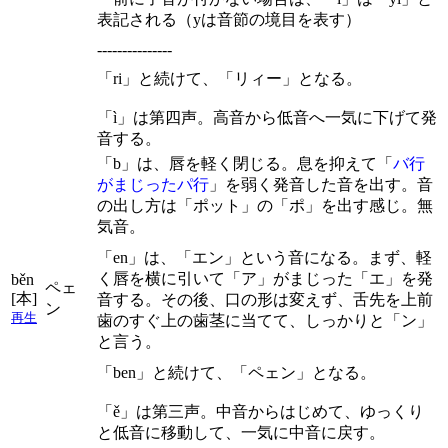
表記される（yは音節の境目を表す）
---------------
「ri」と続けて、「リィー」となる。
「ì」は第四声。高音から低音へ一気に下げて発
音する。
「b」は、唇を軽く閉じる。息を抑えて「
バ行
がまじったパ行
」を弱く発音した音を出す。音
の出し方は「ポット」の「ポ」を出す感じ。無
気音。
「en」は、「エン」という音になる。まず、軽
く唇を横に引いて「ア」がまじった「エ」を発
běn
ペェ
[本]
音する。その後、口の形は変えず、舌先を上前
ン
再生
歯のすぐ上の歯茎に当てて、しっかりと「ン」
と言う。
「ben」と続けて、「ペェン」となる。
「ě」は第三声。中音からはじめて、ゆっくり
と低音に移動して、一気に中音に戻す。