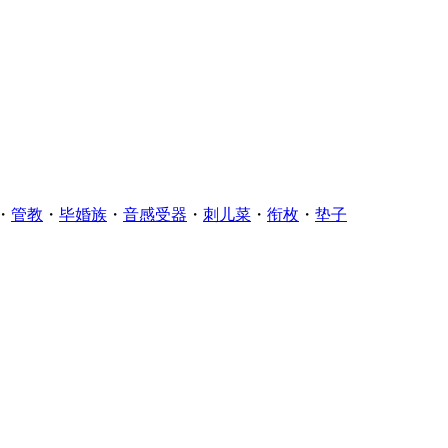
・
管教
・
毕婚族
・
音感受器
・
刺儿菜
・
衔枚
・
垫子