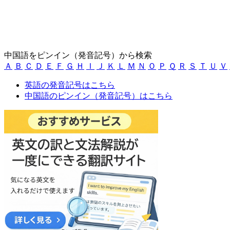
中国語をピンイン（発音記号）から検索
Ａ
Ｂ
Ｃ
Ｄ
Ｅ
Ｆ
Ｇ
Ｈ
Ｉ
Ｊ
Ｋ
Ｌ
Ｍ
Ｎ
Ｏ
Ｐ
Ｑ
Ｒ
Ｓ
Ｔ
Ｕ
Ｖ
英語の発音記号はこちら
中国語のピンイン（発音記号）はこちら