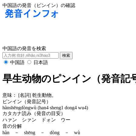
中国語の発音（ピンイン）の確認
中国語の発音を検索
中国語
日本語
旱生动物のピンイン（発音記
意味：
[名詞] 乾生動物。
ピンイン（発音記号）
hànshēngdòngwù (han4 sheng1 dong4 wu4)
カタカナ読み（発音の目安）
ハァン シァン ドォン ウー
音の分解
hàn － shēng － dòng － wù