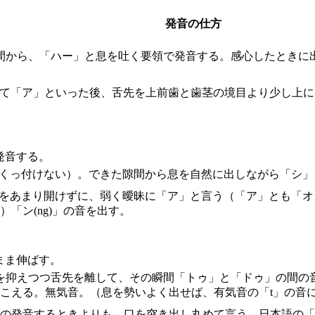
発音の仕方
間から、「ハー」と息を吐く要領で発音する。感心したときに
けて「ア」といった後、舌先を上前歯と歯茎の境目より少し上
発音する。
、くっ付けない）。できた隙間から息を自然に出しながら「シ
、口をあまり開けずに、弱く曖昧に「ア」と言う（「ア」とも「
「ン(ng)」の音を出す。
まま伸ばす。
を抑えつつ舌先を離して、その瞬間「トゥ」と「ドゥ」の間の
こえる。無気音。（息を勢いよく出せば、有気音の「t」の音
o」の発音するときよりも、口を突き出し丸めて言う。日本語の