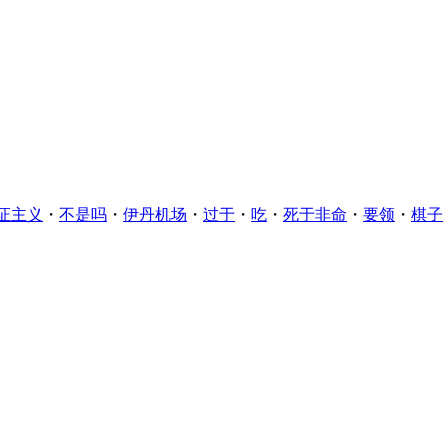
证主义
・
不是吗
・
伊丹机场
・
过于
・
吃
・
死于非命
・
要领
・
棋子