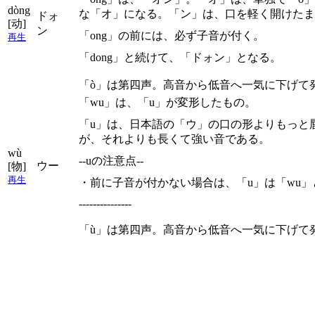
dòng
な「オ」になる。「ン」は、口を軽く開けたま
ドォ
[动]
ン
「ong」の前には、必ず子音が付く。
再生
「dong」と続けて、「ドォン」となる。
「ò」は第四声。高音から低音へ一気に下げて
「wu」は、「u」が変形したもの。
「u」は、日本語の「ウ」の口の形よりもっと
が、それよりも長くて強い音である。
wù
--uの注意点--
ウー
[物]
再生
・前に子音が付かない場合は、「u」は「wu
---------------
「ù」は第四声。高音から低音へ一気に下げて