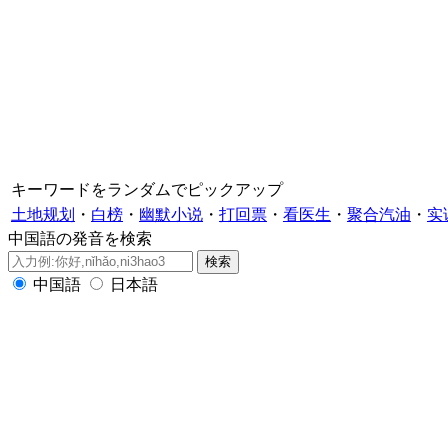
キーワードをランダムでピックアップ
土地规划
・
白榜
・
幽默小说
・
打回票
・
看医生
・
聚合汽油
・
实
中国語の発音を検索
中国語
日本語