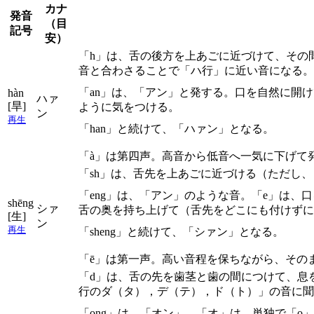
カナ
発音
（目
記号
安）
「h」は、舌の後方を上あごに近づけて、その
音と合わさることで「ハ行」に近い音になる。
「an」は、「アン」と発する。口を自然に開
hàn
ハァ
[旱]
ように気をつける。
ン
再生
「han」と続けて、「ハァン」となる。
「à」は第四声。高音から低音へ一気に下げて
「sh」は、舌先を上あごに近づける（ただし
「eng」は、「アン」のような音。「e」は
shēng
シァ
舌の奥を持ち上げて（舌先をどこにも付けずに）
[生]
ン
再生
「sheng」と続けて、「シァン」となる。
「ē」は第一声。高い音程を保ちながら、その
「d」は、舌の先を歯茎と歯の間につけて、息
行のダ（タ），デ（テ），ド（ト）」の音に聞
「ong」は、「オン」。「オ」は、単独で「