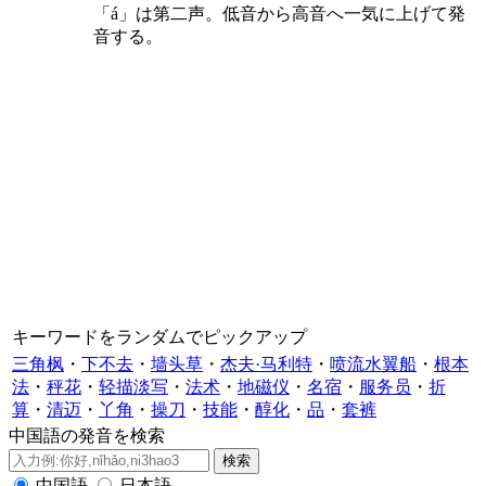
「á」は第二声。低音から高音へ一気に上げて発
音する。
キーワードをランダムでピックアップ
三角枫
・
下不去
・
墙头草
・
杰夫·马利特
・
喷流水翼船
・
根本
法
・
秤花
・
轻描淡写
・
法术
・
地磁仪
・
名宿
・
服务员
・
折
算
・
清迈
・
丫角
・
操刀
・
技能
・
醇化
・
品
・
套裤
中国語の発音を検索
中国語
日本語