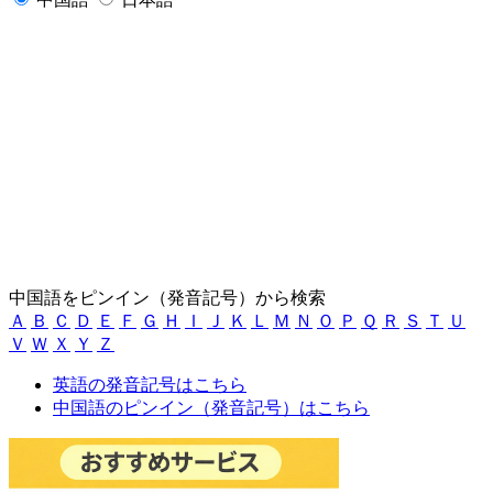
中国語をピンイン（発音記号）から検索
Ａ
Ｂ
Ｃ
Ｄ
Ｅ
Ｆ
Ｇ
Ｈ
Ｉ
Ｊ
Ｋ
Ｌ
Ｍ
Ｎ
Ｏ
Ｐ
Ｑ
Ｒ
Ｓ
Ｔ
Ｕ
Ｖ
Ｗ
Ｘ
Ｙ
Ｚ
英語の発音記号はこちら
中国語のピンイン（発音記号）はこちら