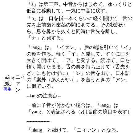
「ǎ」は第三声。中音からはじめて、ゆっくりと
低音に移動して、一気に中音に戻す。
「n」は、口を指一本くらいに軽く開けて、舌の
先を上前歯と歯茎の間にあてる。その状態か
ら、息を鼻から抜くと同時に舌先を離し、
「ナ」と発する。
「iang」は、「イァン」。唇の端を引いて「イ」
の形を作る。軽く「イ」と発して、すぐに口を
大きく開けて、「ア」と発する。続けて、口を
軽く開けたまま、舌の奥を持ち上げて（舌先を
どこにも付けずに）「ン」の音を出す。日本語
ニィ
niáng
の「案外（あんがい）」を言うときの「アン」
[娘]
ァ
に似ている。
再生
ン
--iangの注意点--
・前に子音が付かない場合は、「iang」は
「yang」と表記される（yは音節の境目を表す）
---------------
「niang」と続けて、「ニィァン」となる。