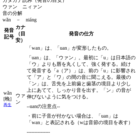
カタカナ読み（発音の目安）
ウァン ニィァン
音の分解
wǎn － niáng
カナ
発音
（目
発音の仕方
記号
安）
「wan」は、「uan」が変形したもの。
「uan」は、「ウァン」。最初に「u」は日本語の
「ウ」よりも唇を丸くして、強く発する。続け
て発音する「a（ア）」は、前の「u」に影響され
て「ア」と「ワ」の間の音に聞こえる。最後の
「ン」は、舌先を上前歯と歯茎の境目より少し
上にあてて、しっかり音を出す。「ン」の音が
wǎn
ウァ
伸びないように気をつける。
[晚]
ン
再生
--uanの注意点--
・前に子音が付かない場合は、「uan」は
「wan」と表記される（wは音節の境目を表す）
---------------