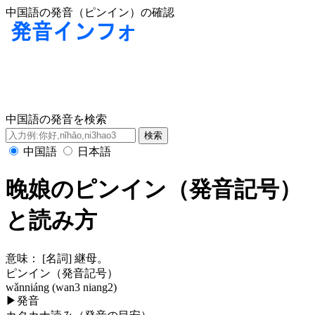
中国語の発音（ピンイン）の確認
中国語の発音を検索
中国語
日本語
晚娘のピンイン（発音記号）
と読み方
意味：
[名詞] 継母。
ピンイン（発音記号）
wǎnniáng (wan3 niang2)
▶
発音