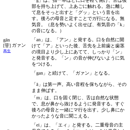
「g」は、指一本ほどに口を軽く開け、舌は後
部を持ち上げて、上あごに触れる。急に離し
て息をそっと出すと「グッ」という音を出
す。後ろの母音と足すことでガ行になる。無
気音。（息を勢いよく出せば、有気音の「k」
の音になる。）
「an」は、「アン」と発する。口を自然に開
gān
ガァン
[苷]
けて「ア」といった後、舌先を上前歯と歯茎
再生
の境目より少し上にあてて、しっかり「ン」
と発音する。「ン」の音が伸びないように気
をつける。
「gan」と続けて、「ガァン」となる。
「ā」は第一声。高い音程を保ちながら、その
まま伸ばす。
「m」は、口を固く閉じ、舌は自然な状態
で、息が鼻から抜けるように発音する。すぐ
後ろの母音と一緒にマ行を出す。少し鼻にか
かったような音に聞こえる。
「ei」は、「エィ」と発する。二重母音の主