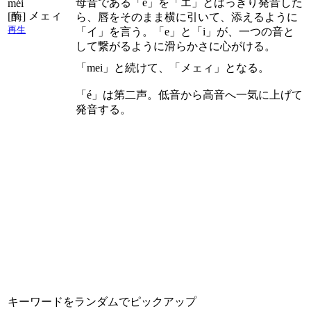
母音である「e」を「エ」とはっきり発音した
méi
メェィ
[酶]
ら、唇をそのまま横に引いて、添えるように
再生
「イ」を言う。「e」と「i」が、一つの音と
して繋がるように滑らかさに心がける。
「mei」と続けて、「メェィ」となる。
「é」は第二声。低音から高音へ一気に上げて
発音する。
キーワードをランダムでピックアップ