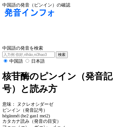
中国語の発音（ピンイン）の確認
中国語の発音を検索
中国語
日本語
核苷酶のピンイン（発音記
号）と読み方
意味：
ヌクレオシダーゼ
ピンイン（発音記号）
hégānméi (he2 gan1 mei2)
カタカナ読み（発音の目安）