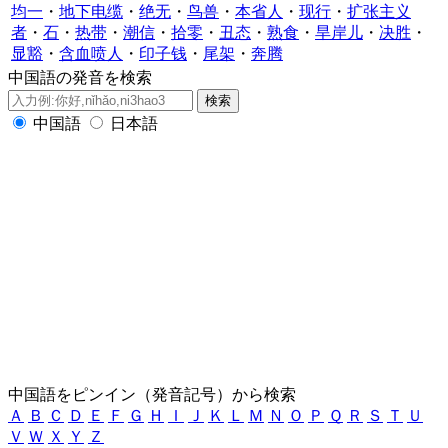
均一
・
地下电缆
・
绝无
・
鸟兽
・
本省人
・
现行
・
扩张主义
者
・
石
・
热带
・
潮信
・
拾零
・
丑态
・
熟食
・
旱岸儿
・
决胜
・
显豁
・
含血喷人
・
印子钱
・
尾架
・
奔腾
中国語の発音を検索
中国語
日本語
中国語をピンイン（発音記号）から検索
Ａ
Ｂ
Ｃ
Ｄ
Ｅ
Ｆ
Ｇ
Ｈ
Ｉ
Ｊ
Ｋ
Ｌ
Ｍ
Ｎ
Ｏ
Ｐ
Ｑ
Ｒ
Ｓ
Ｔ
Ｕ
Ｖ
Ｗ
Ｘ
Ｙ
Ｚ