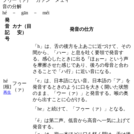
フゥー（ァ） ガァン メェィ
音の分解
hé － gān － méi
発
音
カナ（目
発音の仕方
記
安）
号
「h」は、舌の後方を上あごに近づけて、その
間から、「ハー」と息を吐く要領で発音す
る。感心したときに出る『ほぉー』という声
を摩擦させた感じであり、後ろの母音と合わ
さることで「ハ行」に近い音になる。
「e」は、日本語にない音。日本語の「ア」を
hé
フゥー
[核]
発音するときのように口を大きく開いた状態
（ァ）
再生
のまま、「ウー（ァ）」と発音する。喉の奥
から出すことに心がける。
「he」と続けて、「フゥー（ァ）」となる。
「é」は第二声。低音から高音へ一気に上げて
発音する。