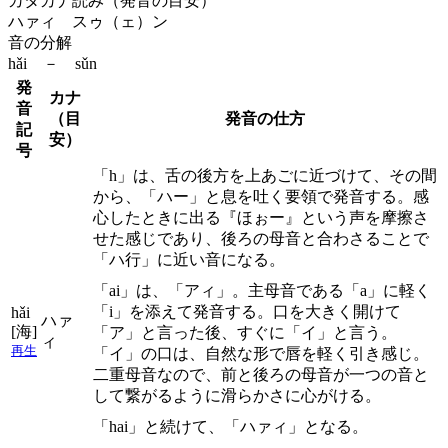
カタカナ読み（発音の目安）
ハァィ スゥ（ェ）ン
音の分解
hǎi － sǔn
発
カナ
音
（目
発音の仕方
記
安）
号
「h」は、舌の後方を上あごに近づけて、その間
から、「ハー」と息を吐く要領で発音する。感
心したときに出る『ほぉー』という声を摩擦さ
せた感じであり、後ろの母音と合わさることで
「ハ行」に近い音になる。
「ai」は、「アィ」。主母音である「a」に軽く
「i」を添えて発音する。口を大きく開けて
hǎi
ハァ
[海]
「ア」と言った後、すぐに「イ」と言う。
ィ
再生
「イ」の口は、自然な形で唇を軽く引き感じ。
二重母音なので、前と後ろの母音が一つの音と
して繋がるように滑らかさに心がける。
「hai」と続けて、「ハァィ」となる。