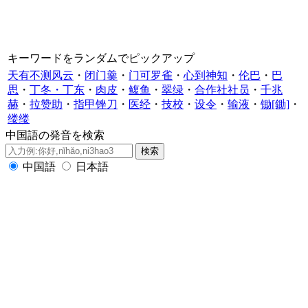
キーワードをランダムでピックアップ
天有不测风云
・
闭门羹
・
门可罗雀
・
心到神知
・
伦巴
・
巴
思
・
丁冬・丁东
・
肉皮
・
鳆鱼
・
翠绿
・
合作社社员
・
千兆
赫
・
拉赞助
・
指甲锉刀
・
医经
・
技校
・
设令
・
输液
・
锄[鋤]
・
缕缕
中国語の発音を検索
中国語
日本語