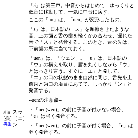
「ǎ」は第三声。中音からはじめて、ゆっくりと
低音に移動して、一気に中音に戻す。
ここの「un」は、「uen」が変形したもの。
「s」は、日本語の「ス」を摩擦させたような
音。上の歯と舌の歯を軽くかみ合わせ、漏れた
音で「ス」と発音する。このとき、舌の先は、
下前歯の裏に当てておく。
「uen」は、「ウェン」。「u」は、日本語の
「ウ」の構えを取り、唇を丸くしながら「ウ」
とはっきり言う。すぐに「エ」と発して、
「エ」の口の状態のまま自然に閉じ、舌先を上
前歯と歯口の境目にあてて、しっかり「ン」と
発音する。
--uenの注意点--
・「uen(wen)」の前に子音が付かない場合、
スゥ
sǔn
「e」は強く発音する。
[损]
（ェ）
再生
ン
・「uen(wen)」の前に子音が付く場合、「e」は
弱く発音する。