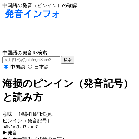
中国語の発音（ピンイン）の確認
中国語の発音を検索
中国語
日本語
海损のピンイン（発音記号）
と読み方
意味：
[名詞] [経]海損。
ピンイン（発音記号）
hǎisǔn (hai3 sun3)
▶
発音