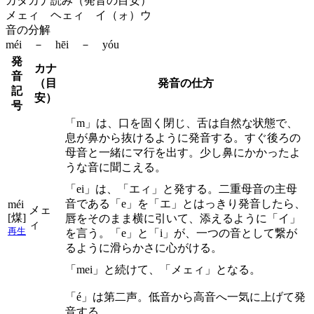
カタカナ読み（発音の目安）
メェィ ヘェィ イ（ォ）ウ
音の分解
méi － hēi － yóu
発
カナ
音
（目
発音の仕方
記
安）
号
「m」は、口を固く閉じ、舌は自然な状態で、
息が鼻から抜けるように発音する。すぐ後ろの
母音と一緒にマ行を出す。少し鼻にかかったよ
うな音に聞こえる。
「ei」は、「エィ」と発する。二重母音の主母
音である「e」を「エ」とはっきり発音したら、
méi
メェ
[煤]
唇をそのまま横に引いて、添えるように「イ」
ィ
再生
を言う。「e」と「i」が、一つの音として繋が
るように滑らかさに心がける。
「mei」と続けて、「メェィ」となる。
「é」は第二声。低音から高音へ一気に上げて発
音する。