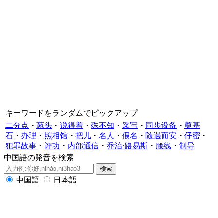
キーワードをランダムでピックアップ
二分点
・
葱头
・
说得着
・
殊不知
・
采写
・
同步设备
・
奠基
石
・
办理
・
照相馆
・
把儿
・
名人
・
假名
・
随遇而安
・
仔密
・
犯罪故事
・
评功
・
内部通信
・
乔治·路易斯
・
腰线
・
制导
中国語の発音を検索
中国語
日本語