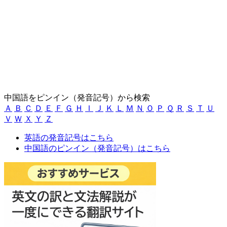
中国語をピンイン（発音記号）から検索
Ａ
Ｂ
Ｃ
Ｄ
Ｅ
Ｆ
Ｇ
Ｈ
Ｉ
Ｊ
Ｋ
Ｌ
Ｍ
Ｎ
Ｏ
Ｐ
Ｑ
Ｒ
Ｓ
Ｔ
Ｕ
Ｖ
Ｗ
Ｘ
Ｙ
Ｚ
英語の発音記号はこちら
中国語のピンイン（発音記号）はこちら