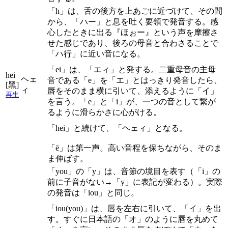
「h」は、舌の後方を上あごに近づけて、その間
から、「ハー」と息を吐く要領で発音する。感
心したときに出る『ほぉー』という声を摩擦さ
せた感じであり、後ろの母音と合わさることで
「ハ行」に近い音になる。
「ei」は、「エィ」と発する。二重母音の主母
hēi
ヘェ
音である「e」を「エ」とはっきり発音したら、
[黑]
ィ
唇をそのまま横に引いて、添えるように「イ」
再生
を言う。「e」と「i」が、一つの音として繋が
るように滑らかさに心がける。
「hei」と続けて、「ヘェィ」となる。
「ē」は第一声。高い音程を保ちながら、そのま
ま伸ばす。
「you」の「y」は、音節の境目を表す（「i」の
前に子音がない→「y」に表記が変わる）。実際
の発音は「iou」と同じ。
「iou(you)」は、唇を左右に引いて、「イ」を出
す。すぐに日本語の「オ」のように唇を丸めて