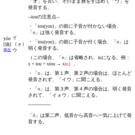
「オ」を言い、そのまま唇をすぼめて「ウ」を
発音する。
--iouの注意点--
・「iou(you)」の前に子音が付かない場合、
「o」は強く発音する。
イ
yóu
・「iou(you)」の前に子音が付く場合、「o」は
（ォ）
[油]
弱く発音する。
ウ
再生
（この場合、「o」は省略され、iuになる。例：
x + iou = xiou → x
iu
）。
・「o」は、第１声、第２声の場合は、ほとんど
発音されず、「イウ」に聞こえる。
・「o」は、第３声、第４声の場合は、弱く発音
されて、「イォウ」に聞こえる。
---------------
「ó」は第二声。低音から高音へ一気に上げて発
音する。