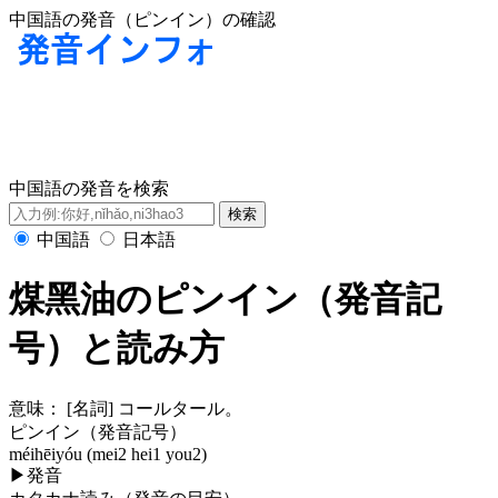
中国語の発音（ピンイン）の確認
中国語の発音を検索
中国語
日本語
煤黑油のピンイン（発音記
号）と読み方
意味：
[名詞] コールタール。
ピンイン（発音記号）
méihēiyóu (mei2 hei1 you2)
▶
発音