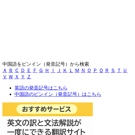
中国語をピンイン（発音記号）から検索
Ａ
Ｂ
Ｃ
Ｄ
Ｅ
Ｆ
Ｇ
Ｈ
Ｉ
Ｊ
Ｋ
Ｌ
Ｍ
Ｎ
Ｏ
Ｐ
Ｑ
Ｒ
Ｓ
Ｔ
Ｕ
Ｖ
Ｗ
Ｘ
Ｙ
Ｚ
英語の発音記号はこちら
中国語のピンイン（発音記号）はこちら