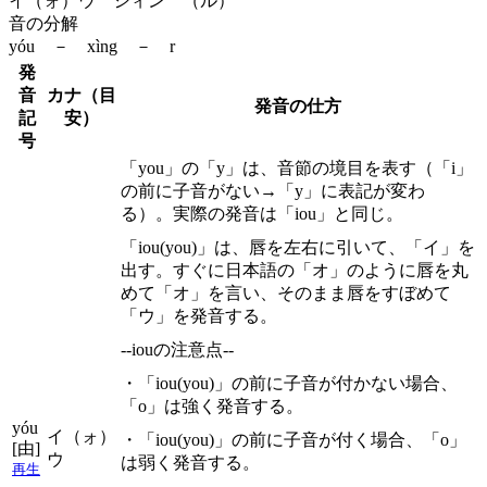
イ（ォ）ウ シィン （ル）
音の分解
yóu － xìng － r
発
音
カナ（目
発音の仕方
記
安）
号
「you」の「y」は、音節の境目を表す（「i」
の前に子音がない→「y」に表記が変わ
る）。実際の発音は「iou」と同じ。
「iou(you)」は、唇を左右に引いて、「イ」を
出す。すぐに日本語の「オ」のように唇を丸
めて「オ」を言い、そのまま唇をすぼめて
「ウ」を発音する。
--iouの注意点--
・「iou(you)」の前に子音が付かない場合、
「o」は強く発音する。
yóu
イ（ォ）
・「iou(you)」の前に子音が付く場合、「o」
[由]
ウ
は弱く発音する。
再生