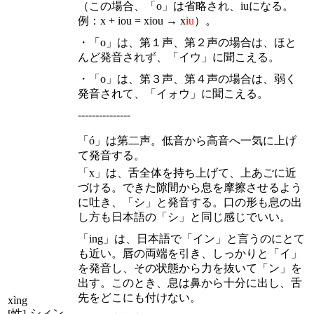
（この場合、「o」は省略され、iuになる。
例：x + iou = xiou → x
iu
）。
・「o」は、第１声、第２声の場合は、ほと
んど発音されず、「イウ」に聞こえる。
・「o」は、第３声、第４声の場合は、弱く
発音されて、「イォウ」に聞こえる。
---------------
「ó」は第二声。低音から高音へ一気に上げ
て発音する。
「x」は、舌全体を持ち上げて、上あごに近
づける。できた隙間から息を摩擦させるよう
に吐き、「シ」と発音する。口の形も息の出
し方も日本語の「シ」と同じ感じでいい。
「ing」は、日本語で「イン」と言うのにとて
も近い。唇の両端を引き、しっかりと「イ」
を発音し、その状態から力を抜いて「ン」を
出す。このとき、息は鼻から十分に出し、舌
先をどこにも付けない。
xìng
シィン
[性]