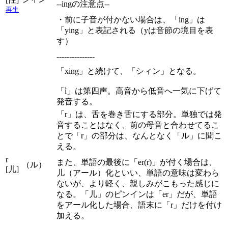
--ingの注意点--
再生
・前に子音が付かない場合は、「ing」は
「ying」と表記される（yは音節の境目を表
す）
---------------
「xing」と続けて、「シィン」となる。
「ì」は第四声。高音から低音へ一気に下げて
発音する。
「r」は、舌を巻き舌にする部分。単独では発
音することはなく、前の母音と合わせてるこ
とで「r」の部分は、なんとなく「ル」に聞こ
える。
r
また、単語の最後に「er(r)」が付く場合は、
（ル）
[儿]
儿（アール）化といい、単語の意味は変わら
ないが、より軽く、親しみがこもった感じに
なる。「儿」のピンインは「er」だが、単語
をアール化した場合、語末に「r」だけを付け
加える。