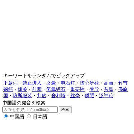
キーワードをランダムでピックアップ
下意识
・
禁止进入
・
文豪
・
电石灯
・
随心所欲
・
高丽
・
竹节
钢筋
・
雄关
・
前辈
・
氢氧钙石
・
重要性
・
变异
・
贫民
・
侵略
国
・
琼斯服装
・
判然
・
舍利塔
・
丝毫
・
磷肥
・
泛神论
中国語の発音を検索
中国語
日本語