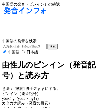
中国語の発音（ピンイン）の確認
中国語の発音を検索
中国語
日本語
由性儿のピンイン（発音記
号）と読み方
意味：
[動詞] 勝手気ままにする。
ピンイン（発音記号）
yóuxìngr (you2 xing4 r)
カタカナ読み（発音の目安）