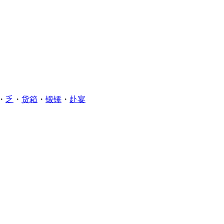
・
乏
・
货箱
・
锻锤
・
赴宴