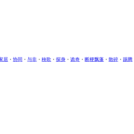
家居
・
协同
・
与非
・
秧歌
・
探身
・
诡奇
・
断梗飘蓬
・
散碎
・
踢腾