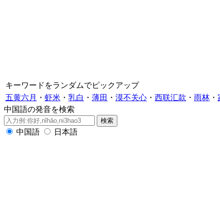
キーワードをランダムでピックアップ
五黄六月
・
虾米
・
乳白
・
薄田
・
漠不关心
・
西联汇款
・
雨林
・
中国語の発音を検索
中国語
日本語