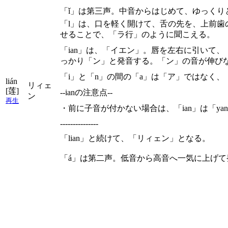
「ǐ」は第三声。中音からはじめて、ゆっくり
「l」は、口を軽く開けて、舌の先を、上前
せることで、「ラ行」のように聞こえる。
「ian」は、「イエン」。唇を左右に引いて
っかり「ン」と発音する。「ン」の音が伸び
「i」と「n」の間の「a」は「ア」ではなく
lián
リィェ
[莲]
--ianの注意点--
ン
再生
・前に子音が付かない場合は、「ian」は「y
---------------
「lian」と続けて、「リィェン」となる。
「á」は第二声。低音から高音へ一気に上げて