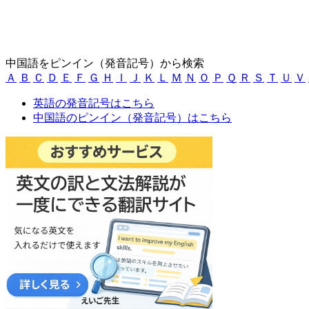
中国語をピンイン（発音記号）から検索
Ａ
Ｂ
Ｃ
Ｄ
Ｅ
Ｆ
Ｇ
Ｈ
Ｉ
Ｊ
Ｋ
Ｌ
Ｍ
Ｎ
Ｏ
Ｐ
Ｑ
Ｒ
Ｓ
Ｔ
Ｕ
Ｖ
英語の発音記号はこちら
中国語のピンイン（発音記号）はこちら