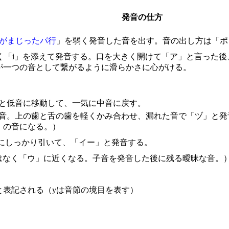
発音の仕方
がまじったパ行
」を弱く発音した音を出す。音の出し方は「ポ
軽く「i」を添えて発音する。口を大きく開けて「ア」と言った
が一つの音として繋がるように滑らかさに心がける。
りと低音に移動して、一気に中音に戻す。
な音。上の歯と舌の歯を軽くかみ合わせ、漏れた音で「ヅ」と
」の音になる。）
にしっかり引いて、「イー」と発音する。
」ではなく「ウ」に近くなる。子音を発音した後に残る曖昧な音。
と表記される（yは音節の境目を表す）