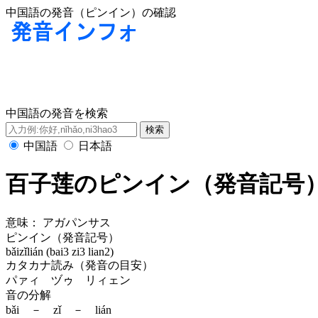
中国語の発音（ピンイン）の確認
中国語の発音を検索
中国語
日本語
百子莲のピンイン（発音記号
意味：
アガパンサス
ピンイン（発音記号）
bǎizǐlián (bai3 zi3 lian2)
カタカナ読み（発音の目安）
パァィ ヅゥ リィェン
音の分解
bǎi － zǐ － lián