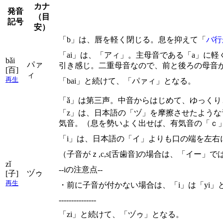
カナ
発音
（目
記号
安）
「b」は、唇を軽く閉じる。息を抑えて「
バ行
「ai」は、「アィ」。主母音である「a」に
bǎi
パァ
引き感じ。二重母音なので、前と後ろの母音
[百]
ィ
再生
「bai」と続けて、「パァィ」となる。
「ǎ」は第三声。中音からはじめて、ゆっく
「z」は、日本語の「ヅ」を摩擦させたよう
気音。（息を勢いよく出せば、有気音の「ｃ
「i」は、日本語の「イ」よりも口の端を左右
（子音がｚ,c,s[舌歯音]の場合は、「イー
zǐ
--iの注意点--
ヅゥ
[子]
再生
・前に子音が付かない場合は、「i」は「yi」
---------------
「zi」と続けて、「ヅゥ」となる。