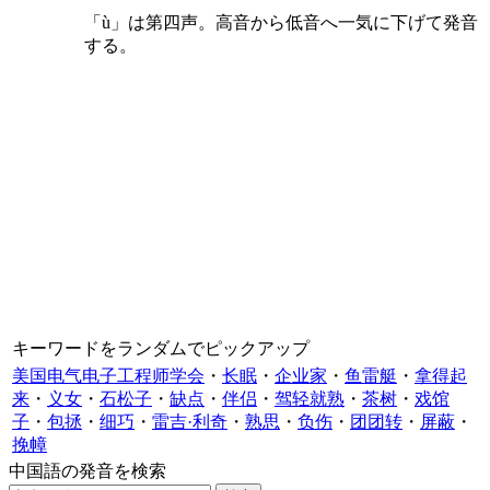
「ù」は第四声。高音から低音へ一気に下げて発音
する。
キーワードをランダムでピックアップ
美国电气电子工程师学会
・
长眠
・
企业家
・
鱼雷艇
・
拿得起
来
・
义女
・
石松子
・
缺点
・
伴侣
・
驾轻就熟
・
茶树
・
戏馆
子
・
包拯
・
细巧
・
雷吉·利奇
・
熟思
・
负伤
・
团团转
・
屏蔽
・
挽幛
中国語の発音を検索