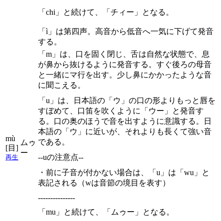
「chi」と続けて、「チィー」となる。
「ì」は第四声。高音から低音へ一気に下げて発音
する。
「m」は、口を固く閉じ、舌は自然な状態で、息
が鼻から抜けるように発音する。すぐ後ろの母音
と一緒にマ行を出す。少し鼻にかかったような音
に聞こえる。
「u」は、日本語の「ウ」の口の形よりもっと唇を
すぼめて、口笛を吹くように「ウー」と発音す
る。口の奥のほうで音を出すように意識する。日
本語の「ウ」に近いが、それよりも長くて強い音
mù
である。
ムゥ
[目]
ー
--uの注意点--
再生
・前に子音が付かない場合は、「u」は「wu」と
表記される（wは音節の境目を表す）
---------------
「mu」と続けて、「ムゥー」となる。