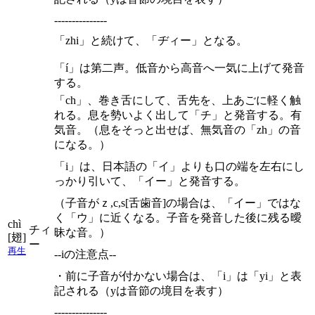
---------------
「zhi」と続けて、「ヂィー」となる。
「í」は第二声。低音から高音へ一気に上げて発音
する。
「ch」、巻き舌にして、舌先を、上あごに軽く触
れる。息を勢いよく出して「チ」と発音する。有
気音。（息をそっと出せば、無気音の「zh」の音
になる。）
「i」は、日本語の「イ」よりも口の端を左右にし
っかり引いて、「イー」と発音する。
（子音がｚ,c,s[舌歯音]の場合は、「イー」ではな
く「ウ」に近くなる。子音を発音した後に残る曖
chì
チィ
昧な音。）
[翅]
ー
再生
--iの注意点--
・前に子音が付かない場合は、「i」は「yi」と表
記される（yは音節の境目を表す）
---------------