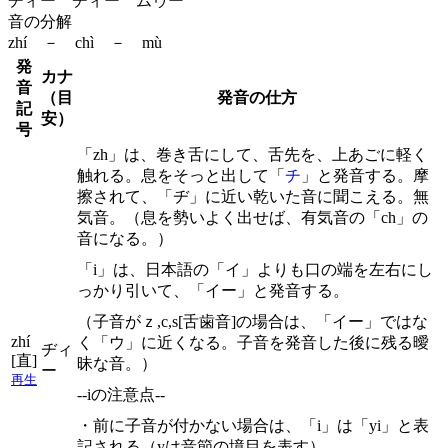
ヂィー チィー ムゥー
音の分解
zhí － chì － mù
発
カナ
音
（目
発音の仕方
記
安）
号
「zh」は、巻き舌にして、舌先を、上あごに軽く
触れる。息をそっと出して「
チ
」と発音する。摩
擦されて、「ヂ」に近い乾いた音に聞こえる。無
気音。（息を勢いよく出せば、有気音の「ch」の
音になる。）
「i」は、日本語の「イ」よりも口の端を左右にし
っかり引いて、「イー」と発音する。
（子音がｚ,c,s[舌歯音]の場合は、「イー」ではな
zhí
く「ウ」に近くなる。子音を発音した後に残る曖
ヂィ
[直]
昧な音。）
ー
再生
--iの注意点--
・前に子音が付かない場合は、「i」は「yi」と表
記される（yは音節の境目を表す）