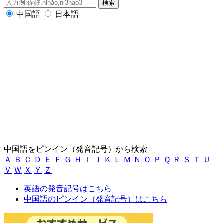
中国語
日本語
中国語をピンイン（発音記号）から検索
Ａ
Ｂ
Ｃ
Ｄ
Ｅ
Ｆ
Ｇ
Ｈ
Ｉ
Ｊ
Ｋ
Ｌ
Ｍ
Ｎ
Ｏ
Ｐ
Ｑ
Ｒ
Ｓ
Ｔ
Ｕ
Ｖ
Ｗ
Ｘ
Ｙ
Ｚ
英語の発音記号はこちら
中国語のピンイン（発音記号）はこちら