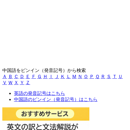
中国語をピンイン（発音記号）から検索
Ａ
Ｂ
Ｃ
Ｄ
Ｅ
Ｆ
Ｇ
Ｈ
Ｉ
Ｊ
Ｋ
Ｌ
Ｍ
Ｎ
Ｏ
Ｐ
Ｑ
Ｒ
Ｓ
Ｔ
Ｕ
Ｖ
Ｗ
Ｘ
Ｙ
Ｚ
英語の発音記号はこちら
中国語のピンイン（発音記号）はこちら