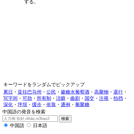
する。
キーワードをランダムでピックアップ
累日
・
亚拉巴马州
・
公民
・
掺糖水葡萄酒
・
高聚物
・
退行
・
写字间
・
可劲
・
所有制
・
洁癖
・
曲剧
・
国交
・
注视
・
拍挡
・
深化
・
坪坝
・
缓步
・
依靠
・
通例
・
葡聚糖
中国語の発音を検索
中国語
日本語