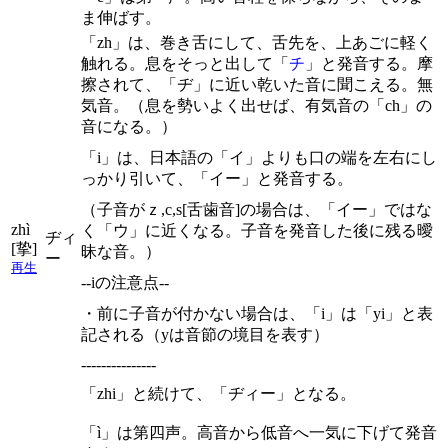
ま伸ばす。
「zh」は、巻き舌にして、舌先を、上あごに軽く
触れる。息をそっと出して「
チ
」と発音する。摩
擦されて、「ヂ」に近い乾いた音に聞こえる。無
気音。（息を勢いよく出せば、有気音の「ch」の
音になる。）
「i」は、日本語の「イ」よりも口の端を左右にし
っかり引いて、「イー」と発音する。
（子音がｚ,c,s[舌歯音]の場合は、「イー」ではな
zhì
く「ウ」に近くなる。子音を発音した後に残る曖
ヂィ
[挚]
昧な音。）
ー
再生
--iの注意点--
・前に子音が付かない場合は、「i」は「yi」と表
記される（yは音節の境目を表す）
---------------
「zhi」と続けて、「ヂィー」となる。
「ì」は第四声。高音から低音へ一気に下げて発音