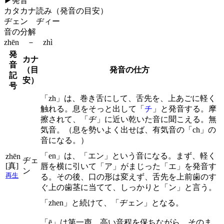
▶
発音
カタカナ読み（発音の目安）
ヂェン ヂィー
音の分解
zhēn － zhì
発
カナ
音
（目
発音の仕方
記
安）
号
「zh」は、巻き舌にして、舌先を、上あごに軽く
触れる。息をそっと出して「
チ
」と発音する。摩
擦されて、「ヂ」に近い乾いた音に聞こえる。無
気音。（息を勢いよく出せば、有気音の「ch」の
音になる。）
「en」は、「エン」という音になる。まず、軽く
zhēn
ヂェ
[真]
唇を横に引いて「ア」がまじった「エ」を発音す
ン
再生
る。その後、口の形は変えず、舌先を上前歯のす
ぐ上の歯茎に当てて、しっかりと「ン」と言う。
「zhen」と続けて、「ヂェン」となる。
「ē」は第一声。高い音程を保ちながら、そのま