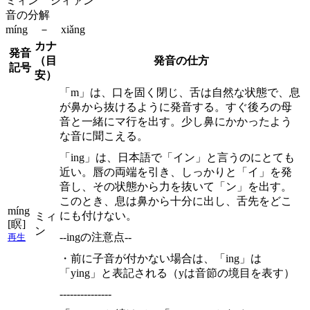
ミィン シィァン
音の分解
míng － xiǎng
カナ
発音
（目
発音の仕方
記号
安）
「m」は、口を固く閉じ、舌は自然な状態で、息
が鼻から抜けるように発音する。すぐ後ろの母
音と一緒にマ行を出す。少し鼻にかかったよう
な音に聞こえる。
「ing」は、日本語で「イン」と言うのにとても
近い。唇の両端を引き、しっかりと「イ」を発
音し、その状態から力を抜いて「ン」を出す。
このとき、息は鼻から十分に出し、舌先をどこ
míng
にも付けない。
ミィ
[瞑]
ン
--ingの注意点--
再生
・前に子音が付かない場合は、「ing」は
「ying」と表記される（yは音節の境目を表す）
---------------