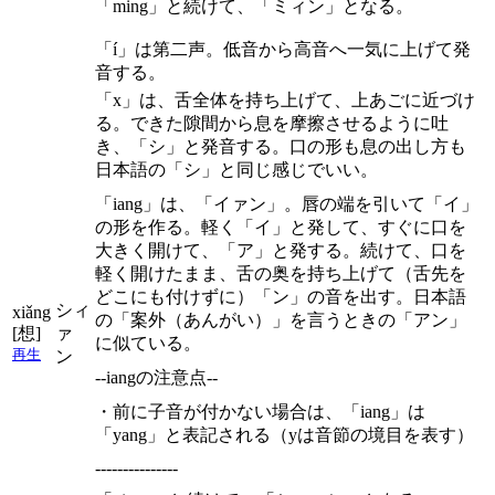
「ming」と続けて、「ミィン」となる。
「í」は第二声。低音から高音へ一気に上げて発
音する。
「x」は、舌全体を持ち上げて、上あごに近づけ
る。できた隙間から息を摩擦させるように吐
き、「シ」と発音する。口の形も息の出し方も
日本語の「シ」と同じ感じでいい。
「iang」は、「イァン」。唇の端を引いて「イ」
の形を作る。軽く「イ」と発して、すぐに口を
大きく開けて、「ア」と発する。続けて、口を
軽く開けたまま、舌の奥を持ち上げて（舌先を
どこにも付けずに）「ン」の音を出す。日本語
シィ
xiǎng
の「案外（あんがい）」を言うときの「アン」
[想]
ァ
に似ている。
再生
ン
--iangの注意点--
・前に子音が付かない場合は、「iang」は
「yang」と表記される（yは音節の境目を表す）
---------------