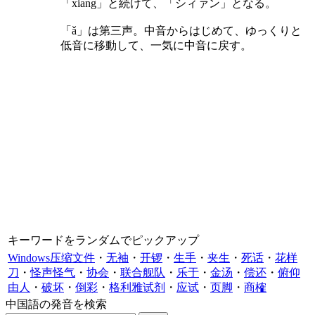
「xiang」と続けて、「シィァン」となる。
「ǎ」は第三声。中音からはじめて、ゆっくりと
低音に移動して、一気に中音に戻す。
キーワードをランダムでピックアップ
Windows压缩文件
・
无袖
・
开锣
・
生手
・
夹生
・
死话
・
花样
刀
・
怪声怪气
・
协会
・
联合舰队
・
乐于
・
金汤
・
偿还
・
俯仰
由人
・
破坏
・
倒彩
・
格利雅试剂
・
应试
・
页脚
・
商榷
中国語の発音を検索