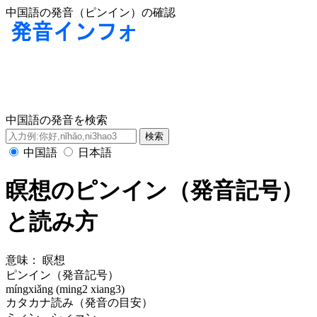
中国語の発音（ピンイン）の確認
中国語の発音を検索
中国語
日本語
瞑想のピンイン（発音記号）
と読み方
意味：
瞑想
ピンイン（発音記号）
míngxiǎng (ming2 xiang3)
カタカナ読み（発音の目安）