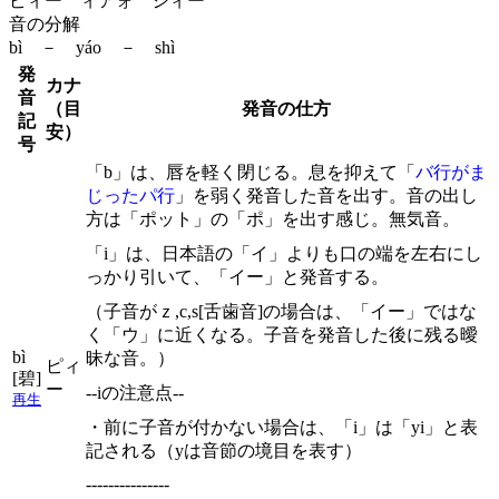
ピィー ィアォ シィー
音の分解
bì － yáo － shì
発
カナ
音
（目
発音の仕方
記
安）
号
「b」は、唇を軽く閉じる。息を抑えて「
バ行がま
じったパ行
」を弱く発音した音を出す。音の出し
方は「ポット」の「ポ」を出す感じ。無気音。
「i」は、日本語の「イ」よりも口の端を左右にし
っかり引いて、「イー」と発音する。
（子音がｚ,c,s[舌歯音]の場合は、「イー」ではな
く「ウ」に近くなる。子音を発音した後に残る曖
bì
昧な音。）
ピィ
[碧]
ー
--iの注意点--
再生
・前に子音が付かない場合は、「i」は「yi」と表
記される（yは音節の境目を表す）
---------------