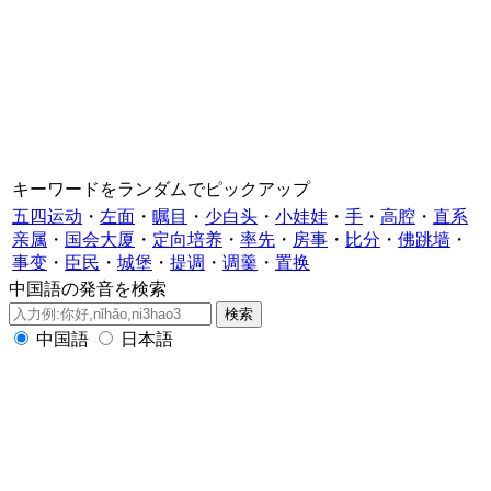
キーワードをランダムでピックアップ
五四运动
・
左面
・
瞩目
・
少白头
・
小娃娃
・
手
・
高腔
・
直系
亲属
・
国会大厦
・
定向培养
・
率先
・
房事
・
比分
・
佛跳墙
・
事变
・
臣民
・
城堡
・
提调
・
调羹
・
置换
中国語の発音を検索
中国語
日本語