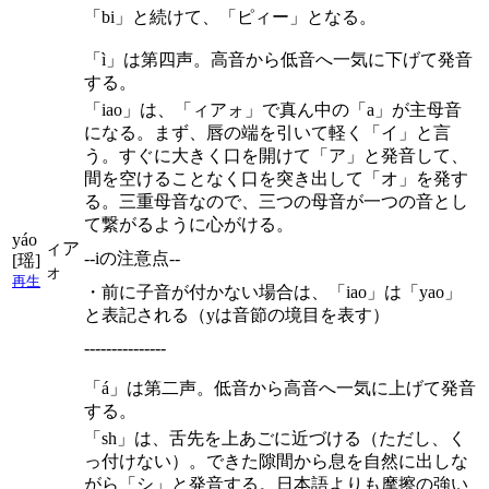
「bi」と続けて、「ピィー」となる。
「ì」は第四声。高音から低音へ一気に下げて発音
する。
「iao」は、「ィアォ」で真ん中の「a」が主母音
になる。まず、唇の端を引いて軽く「イ」と言
う。すぐに大きく口を開けて「ア」と発音して、
間を空けることなく口を突き出して「オ」を発す
る。三重母音なので、三つの母音が一つの音とし
て繋がるように心がける。
yáo
ィア
--iの注意点--
[瑶]
ォ
再生
・前に子音が付かない場合は、「iao」は「yao」
と表記される（yは音節の境目を表す）
---------------
「á」は第二声。低音から高音へ一気に上げて発音
する。
「sh」は、舌先を上あごに近づける（ただし、く
っ付けない）。できた隙間から息を自然に出しな
がら「シ」と発音する。日本語よりも摩擦の強い