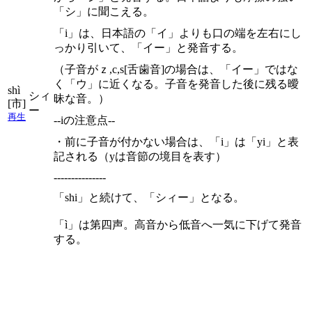
「シ」に聞こえる。
「i」は、日本語の「イ」よりも口の端を左右にし
っかり引いて、「イー」と発音する。
（子音がｚ,c,s[舌歯音]の場合は、「イー」ではな
く「ウ」に近くなる。子音を発音した後に残る曖
shì
シィ
昧な音。）
[市]
ー
再生
--iの注意点--
・前に子音が付かない場合は、「i」は「yi」と表
記される（yは音節の境目を表す）
---------------
「shi」と続けて、「シィー」となる。
「ì」は第四声。高音から低音へ一気に下げて発音
する。