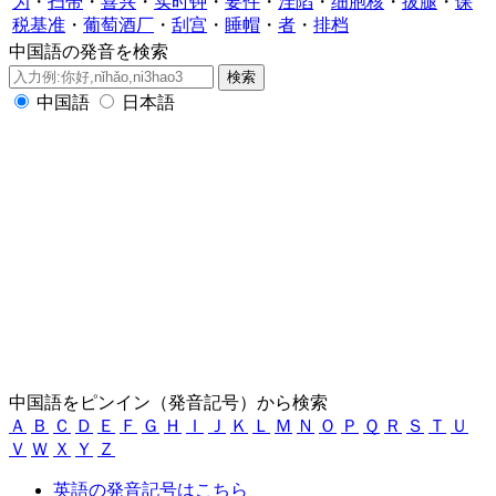
为
・
扫帚
・
喜兴
・
实时钟
・
要件
・
洼陷
・
细胞核
・
拔腿
・
课
税基准
・
葡萄酒厂
・
刮宫
・
睡帽
・
者
・
排档
中国語の発音を検索
中国語
日本語
中国語をピンイン（発音記号）から検索
Ａ
Ｂ
Ｃ
Ｄ
Ｅ
Ｆ
Ｇ
Ｈ
Ｉ
Ｊ
Ｋ
Ｌ
Ｍ
Ｎ
Ｏ
Ｐ
Ｑ
Ｒ
Ｓ
Ｔ
Ｕ
Ｖ
Ｗ
Ｘ
Ｙ
Ｚ
英語の発音記号はこちら