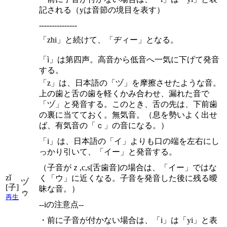
記される（yは音節の境目を表す）
---------------
「zhi」と続けて、「ヂィー」となる。
「ì」は第四声。高音から低音へ一気に下げて発音
する。
「z」は、日本語の「ヅ」を摩擦させたような音。
上の歯と舌の歯を軽くかみ合わせ、漏れた音で
「ヅ」と発音する。このとき、舌の先は、下前歯
の裏に当てておく。無気音。（息を勢いよく出せ
ば、有気音の「ｃ」の音になる。）
「i」は、日本語の「イ」よりも口の端を左右にし
っかり引いて、「イー」と発音する。
（子音がｚ,c,s[舌歯音]の場合は、「イー」ではな
zǐ
く「ウ」に近くなる。子音を発音した後に残る曖
ヅ
[子]
昧な音。）
ゥ
再生
--iの注意点--
・前に子音が付かない場合は、「i」は「yi」と表