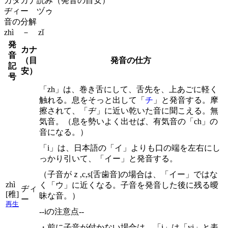
カタカナ読み（発音の目安）
ヂィー ヅゥ
音の分解
zhì － zǐ
発
カナ
音
（目
発音の仕方
記
安）
号
「zh」は、巻き舌にして、舌先を、上あごに軽く
触れる。息をそっと出して「
チ
」と発音する。摩
擦されて、「ヂ」に近い乾いた音に聞こえる。無
気音。（息を勢いよく出せば、有気音の「ch」の
音になる。）
「i」は、日本語の「イ」よりも口の端を左右にし
っかり引いて、「イー」と発音する。
（子音がｚ,c,s[舌歯音]の場合は、「イー」ではな
zhì
く「ウ」に近くなる。子音を発音した後に残る曖
ヂィ
[稚]
昧な音。）
ー
再生
--iの注意点--
・前に子音が付かない場合は、「i」は「yi」と表