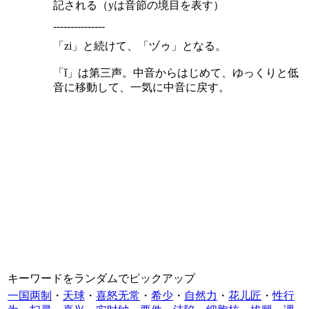
記される（yは音節の境目を表す）
---------------
「zi」と続けて、「ヅゥ」となる。
「ǐ」は第三声。中音からはじめて、ゆっくりと低
音に移動して、一気に中音に戻す。
キーワードをランダムでピックアップ
一国两制
・
天球
・
喜怒无常
・
希少
・
自然力
・
花儿匠
・
性行