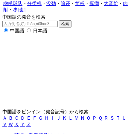
橄榄球队
・
分类机
・
没劲
・
追还
・
简板
・
瘟病
・
大音阶
・
内
附
・
枣[棗]
中国語の発音を検索
中国語
日本語
中国語をピンイン（発音記号）から検索
Ａ
Ｂ
Ｃ
Ｄ
Ｅ
Ｆ
Ｇ
Ｈ
Ｉ
Ｊ
Ｋ
Ｌ
Ｍ
Ｎ
Ｏ
Ｐ
Ｑ
Ｒ
Ｓ
Ｔ
Ｕ
Ｖ
Ｗ
Ｘ
Ｙ
Ｚ