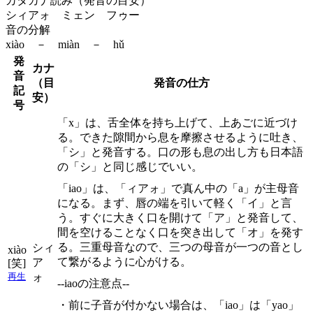
カタカナ読み（発音の目安）
シィアォ ミェン フゥー
音の分解
xiào － miàn － hǔ
発
カナ
音
（目
発音の仕方
記
安）
号
「x」は、舌全体を持ち上げて、上あごに近づけ
る。できた隙間から息を摩擦させるように吐き、
「シ」と発音する。口の形も息の出し方も日本語
の「シ」と同じ感じでいい。
「iao」は、「ィアォ」で真ん中の「a」が主母音
になる。まず、唇の端を引いて軽く「イ」と言
う。すぐに大きく口を開けて「ア」と発音して、
間を空けることなく口を突き出して「オ」を発す
る。三重母音なので、三つの母音が一つの音とし
シィ
xiào
て繋がるように心がける。
ア
[笑]
ォ
再生
--iaoの注意点--
・前に子音が付かない場合は、「iao」は「yao」