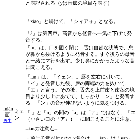
と表記される（yは音節の境目を表す）
---------------
「xiao」と続けて、「シィアォ」となる。
「à」は第四声。高音から低音へ一気に下げて発
音する。
「m」は、口を固く閉じ、舌は自然な状態で、息
が鼻から抜けるように発音する。すぐ後ろの母音
と一緒にマ行を出す。少し鼻にかかったような音
に聞こえる。
「ian」は、「イェン」。唇を左右に引いて、
「イ」と発音した後、唇の両端の力を抜いて、
「エ」と言う。その後、舌先を上前歯と歯茎の境
目より少し上にあてて、しっかり「ン」と発音す
る。「ン」の音が伸びないように気をつける。
miàn
ミェ
「i」と「n」の間の「a」は「ア」ではなく、「エ
[面]
ン
（小さい口の『ア』）」に聞こえることに注意。
再生
--ianの注意点--
・前に子音が付かない場合は、「ian」は「yan」