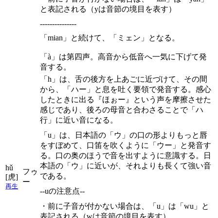
と表記される（yは音節の境目を表す）
---------------
「mian」と続けて、「ミェン」となる。
「à」は第四声。高音から低音へ一気に下げて発
音する。
「h」は、舌の後方を上あごに近づけて、その間
から、「ハー」と息を吐く要領で発音する。感心
したときに出る『ほぉー』という声を摩擦させた
感じであり、後ろの母音と合わさることで「ハ
行」に近い音になる。
「u」は、日本語の「ウ」の口の形よりもっと唇
をすぼめて、口笛を吹くように「ウー」と発音す
る。口の奥のほうで音を出すように意識する。日
本語の「ウ」に近いが、それよりも長くて強い音
hǔ
フゥ
である。
[虎]
ー
再生
--uの注意点--
・前に子音が付かない場合は、「u」は「wu」と
表記される（wは音節の境目を表す）