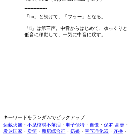
---------------
「hu」と続けて、「フゥー」となる。
「ǔ」は第三声。中音からはじめて、ゆっくりと
低音に移動して、一気に中音に戻す。
キーワードをランダムでピックアップ
运载火箭
・
不见棺材不落泪
・
电子伏特
・
自傲
・
保罗·高更
・
发达国家
・
卖笑
・
新房综合征
・
奶娘
・
空气净化器
・
连播
・