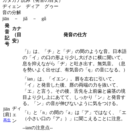
カタカナ読み（発音の目安）
ヂィェン ヂィア グゥー
音の分解
jiān － jiǎ － gǔ
発
カナ
音
（目
発音の仕方
記
安）
号
「j」は、「チ」と「ヂ」の間のような音。日本語
の「イ」の口の形より少し大げさに横に開いて、
息を抑えながら「ヂ」と吐き出す。無気音。（息
を勢いよく出せば、有気音の「q」の音になる。）
「ian」は、「イエン」。唇を左右に引いて、
「イ」と発音した後、唇の両端の力を抜いて、
「エ」と言う。その後、舌先を上前歯と歯茎の境
目より少し上にあてて、しっかり「ン」と発音す
る。「ン」の音が伸びないように気をつける。
ヂィ
jiān
「i」と「n」の間の「a」は「ア」ではなく、「エ
[肩]
ェ
（小さい口の『ア』）」に聞こえることに注意。
再生
ン
--ianの注意点--