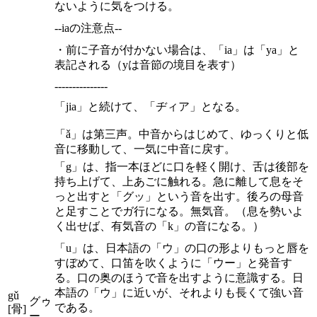
ないように気をつける。
--iaの注意点--
・前に子音が付かない場合は、「ia」は「ya」と
表記される（yは音節の境目を表す）
---------------
「jia」と続けて、「ヂィア」となる。
「ǎ」は第三声。中音からはじめて、ゆっくりと低
音に移動して、一気に中音に戻す。
「g」は、指一本ほどに口を軽く開け、舌は後部を
持ち上げて、上あごに触れる。急に離して息をそ
っと出すと「グッ」という音を出す。後ろの母音
と足すことでガ行になる。無気音。（息を勢いよ
く出せば、有気音の「k」の音になる。）
「u」は、日本語の「ウ」の口の形よりもっと唇を
すぼめて、口笛を吹くように「ウー」と発音す
る。口の奥のほうで音を出すように意識する。日
本語の「ウ」に近いが、それよりも長くて強い音
gǔ
グゥ
である。
[骨]
ー