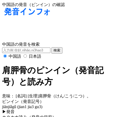
中国語の発音（ピンイン）の確認
中国語の発音を検索
中国語
日本語
肩胛骨のピンイン（発音記
号）と読み方
意味：
[名詞] [生理]肩胛骨（けん/こう/こつ）。
ピンイン（発音記号）
jiānjiǎgǔ (jian1 jia3 gu3)
▶
発音