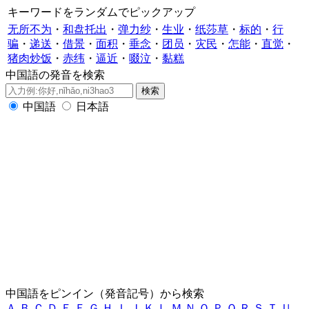
キーワードをランダムでピックアップ
无所不为
・
和盘托出
・
弹力纱
・
生业
・
纸莎草
・
标的
・
行
骗
・
递送
・
借景
・
面积
・
垂念
・
团员
・
灾民
・
怎能
・
直觉
・
猪肉炒饭
・
赤纬
・
逼近
・
啜泣
・
黏糕
中国語の発音を検索
中国語
日本語
中国語をピンイン（発音記号）から検索
Ａ
Ｂ
Ｃ
Ｄ
Ｅ
Ｆ
Ｇ
Ｈ
Ｉ
Ｊ
Ｋ
Ｌ
Ｍ
Ｎ
Ｏ
Ｐ
Ｑ
Ｒ
Ｓ
Ｔ
Ｕ