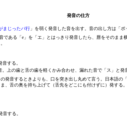
発音の仕方
がまじったパ行
」を弱く発音した音を出す。音の出し方は「ポ
母音である「e」を「エ」とはっきり発音したら、唇をそのまま
る。
発音する。
音。上の歯と舌の歯を軽くかみ合わせ、漏れた音で「ス」と発
o」の発音するときよりも、口を突き出し丸めて言う。日本語の
まま、舌の奥を持ち上げて（舌先をどこにも付けずに）発する
発音する。