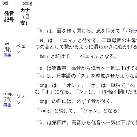
bèi － sòng
カナ
発音
（目
記号
安）
「b」は、唇を軽く閉じる。息を抑えて「
バ行
「ei」は、「エィ」と発する。二重母音の主
bèi
ペェ
つの音として繋がるように滑らかさに心がけ
[背]
ィ
再生
「bei」と続けて、「ペェィ」となる。
「è」は第四声。高音から低音へ一気に下げて
「s」は、日本語の「ス」を摩擦させたような
「ong」は、「オン」。「オ」は、単独で「
な「オ」になる。「ン」は、口を軽く開けた
sòng
ソォ
[诵]
「ong」の前には、必ず子音が付く。
ン
再生
「song」と続けて、「ソォン」となる。
「ò」は第四声。高音から低音へ一気に下げて