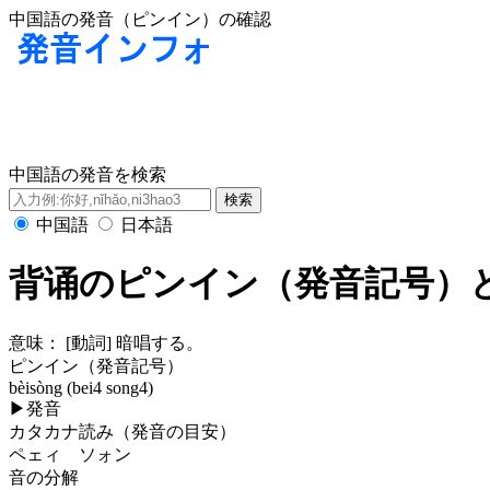
中国語の発音（ピンイン）の確認
中国語の発音を検索
中国語
日本語
背诵のピンイン（発音記号）
意味：
[動詞] 暗唱する。
ピンイン（発音記号）
bèisòng (bei4 song4)
▶
発音
カタカナ読み（発音の目安）
ペェィ ソォン
音の分解