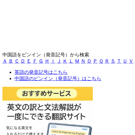
中国語をピンイン（発音記号）から検索
Ａ
Ｂ
Ｃ
Ｄ
Ｅ
Ｆ
Ｇ
Ｈ
Ｉ
Ｊ
Ｋ
Ｌ
Ｍ
Ｎ
Ｏ
Ｐ
Ｑ
Ｒ
Ｓ
Ｔ
Ｕ
Ｖ
英語の発音記号はこちら
中国語のピンイン（発音記号）はこちら