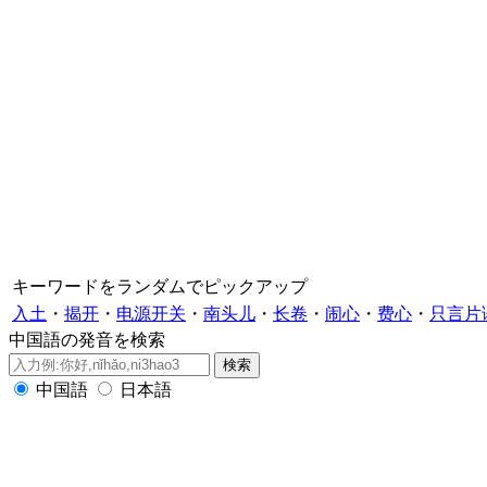
キーワードをランダムでピックアップ
入土
・
揭开
・
电源开关
・
南头儿
・
长卷
・
闹心
・
费心
・
只言片
中国語の発音を検索
中国語
日本語