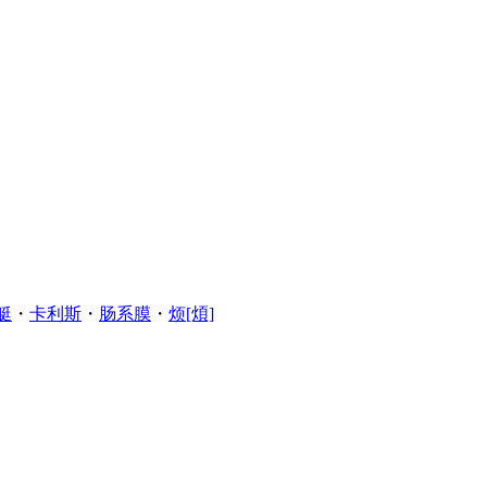
艇
・
卡利斯
・
肠系膜
・
烦[煩]