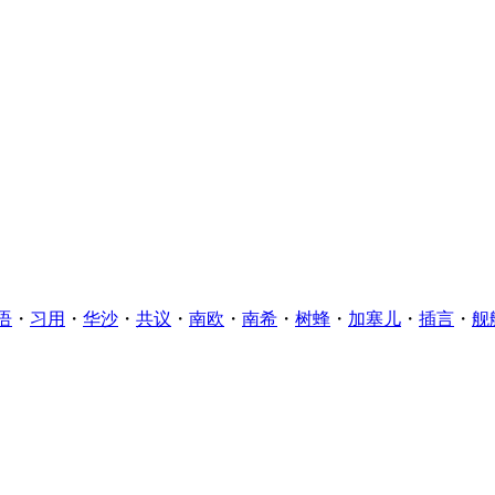
语
・
习用
・
华沙
・
共议
・
南欧
・
南希
・
树蜂
・
加塞儿
・
插言
・
舰