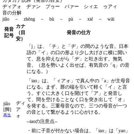
カタカナ読み（発音の目安）
ヂィアォ ヂァン プゥー パァー シィエ ゥアィ
音の分解
jiǎo － zhèng － bù － pà － xié － wāi
カナ
発音
（目
発音の仕方
記号
安）
「j」は、「チ」と「ヂ」の間のような音。日本
語の「イ」の口の形より少し大げさに横に開い
て、息を抑えながら「ヂ」と吐き出す。無気
音。（息を勢いよく出せば、有気音の「q」の音
になる。）
「iao」は、「ィアォ」で真ん中の「a」が主母音
になる。まず、唇の端を引いて軽く「イ」と言
う。すぐに大きく口を開けて「ア」と発音し
て、間を空けることなく口を突き出して「オ」
ヂィ
jiǎo
を発する。三重母音なので、三つの母音が一つ
[脚]
ア
の音として繋がるように心がける。
再生
ォ
--iaoの注意点--
・前に子音が付かない場合は、「iao」は「yao」