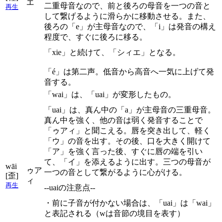
エ
二重母音なので、前と後ろの母音を一つの音と
再生
して繋げるように滑らかに移動させる。また、
後ろの「e」が主母音なので、「i」は発音の構え
程度で、すぐに後ろに移る。
「xie」と続けて、「シィエ」となる。
「é」は第二声。低音から高音へ一気に上げて発
音する。
「wai」は、「uai」が変形したもの。
「uai」は、真ん中の「a」が主母音の三重母音。
真ん中を強く、他の音は弱く発音することで
「ゥアィ」と聞こえる。唇を突き出して、軽く
「ウ」の音を出す。その後、口を大きく開けて
「ア」を強く言った後、すぐに唇の端を引い
て、「イ」を添えるように出す。三つの母音が
wāi
ゥア
一つの音として繋がるように心がける。
[歪]
ィ
再生
--uaiの注意点--
・前に子音が付かない場合は、「uai」は「wai」
と表記される（wは音節の境目を表す）