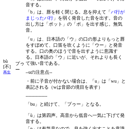
音する。
「b」は、唇を軽く閉じる。息を抑えて「
バ行が
まじったパ行
」を弱く発音した音を出す。音の
出し方は「ポット」の「ポ」を出す感じ。無気
音。
「u」は、日本語の「ウ」の口の形よりもっと唇
をすぼめて、口笛を吹くように「ウー」と発音
する。口の奥のほうで音を出すように意識す
る。日本語の「ウ」に近いが、それよりも長く
bù
て強い音である。
プゥ
[不]
ー
--uの注意点--
再生
・前に子音が付かない場合は、「u」は「wu」と
表記される（wは音節の境目を表す）
---------------
「bu」と続けて、「プゥー」となる。
「ù」は第四声。高音から低音へ一気に下げて発
音する。
「p」は有気音なので、息を強く出すことを意識