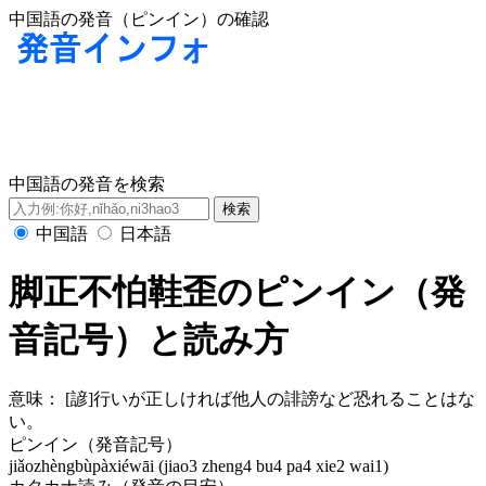
中国語の発音（ピンイン）の確認
中国語の発音を検索
中国語
日本語
脚正不怕鞋歪のピンイン（発
音記号）と読み方
意味：
[諺]行いが正しければ他人の誹謗など恐れることはな
い。
ピンイン（発音記号）
jiǎozhèngbùpàxiéwāi (jiao3 zheng4 bu4 pa4 xie2 wai1)