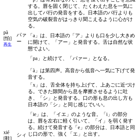
する。唇を固く閉じて、たくわえた息を一気に
出してパ行の発音をする。日本語のパ行よりも
空気の破裂音がはっきり聞こえるように心がけ
る。
pà
パァ
「a」は、日本語の「ア」よりも口を少し大きめ
[怕]
ー
に開けて、「アー」と発音する。舌は自然な状
再生
態でよい。
「pa」と続けて、「パァー」となる。
「à」は第四声。高音から低音へ一気に下げて発
音する。
「x」は、舌全体を持ち上げて、上あごに近づけ
る。できた隙間から息を摩擦させるように吐
き、「シ」と発音する。口の形も息の出し方も
日本語の「シ」と同じ感じでいい。
「ie」は、「イエ」のような音。「i」の部分
は、唇を左右に軽く引いて、「イ」を弱く発す
る。続けて発音する「e」の部分は、日本語と同
xié
じ口の形で、強く「エ」と出す。
シィ
[鞋]