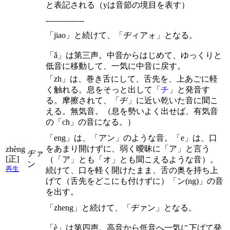
と表記される（yは音節の境目を表す）
---------------
「jiao」と続けて、「ヂィアォ」となる。
「ǎ」は第三声。中音からはじめて、ゆっくりと
低音に移動して、一気に中音に戻す。
「zh」は、巻き舌にして、舌先を、上あごに軽
く触れる。息をそっと出して「
チ
」と発音す
る。摩擦されて、「ヂ」に近い乾いた音に聞こ
える。無気音。（息を勢いよく出せば、有気音
の「ch」の音になる。）
「eng」は、「アン」のような音。「e」は、口
をあまり開けずに、弱く曖昧に「ア」と言う
zhèng
ヂァ
[正]
（「ア」とも「オ」とも聞こえるような音）。
ン
再生
続けて、口を軽く開けたまま、舌の奥を持ち上
げて（舌先をどこにも付けずに）「ン(ng)」の音
を出す。
「zheng」と続けて、「ヂァン」となる。
「è」は第四声。高音から低音へ一気に下げて発