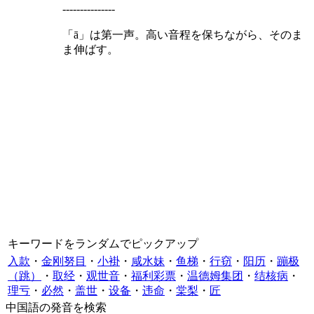
---------------
「ā」は第一声。高い音程を保ちながら、そのま
ま伸ばす。
キーワードをランダムでピックアップ
入款
・
金刚努目
・
小褂
・
咸水妹
・
鱼梯
・
行窃
・
阳历
・
蹦极
（跳）
・
取经
・
观世音
・
福利彩票
・
温德姆集团
・
结核病
・
理亏
・
必然
・
盖世
・
设备
・
违命
・
棠梨
・
匠
中国語の発音を検索