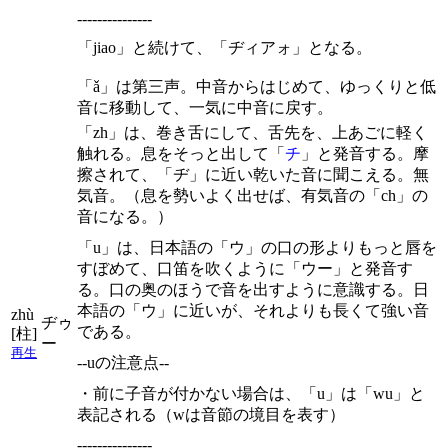
---------------
「jiao」と続けて、「ヂィアォ」となる。
「ǎ」は第三声。中音からはじめて、ゆっくりと低
音に移動して、一気に中音に戻す。
「zh」は、巻き舌にして、舌先を、上あごに軽く
触れる。息をそっと出して「
チ
」と発音する。摩
擦されて、「ヂ」に近い乾いた音に聞こえる。無
気音。（息を勢いよく出せば、有気音の「ch」の
音になる。）
「u」は、日本語の「ウ」の口の形よりもっと唇を
すぼめて、口笛を吹くように「ウー」と発音す
る。口の奥のほうで音を出すように意識する。日
本語の「ウ」に近いが、それよりも長くて強い音
zhù
ヂゥ
である。
[柱]
ー
再生
--uの注意点--
・前に子音が付かない場合は、「u」は「wu」と
表記される（wは音節の境目を表す）
---------------