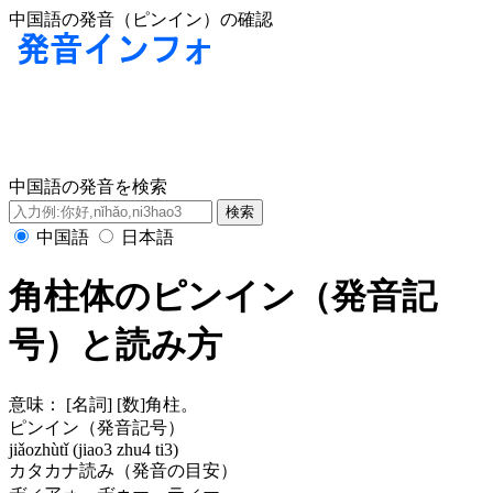
中国語の発音（ピンイン）の確認
中国語の発音を検索
中国語
日本語
角柱体のピンイン（発音記
号）と読み方
意味：
[名詞] [数]角柱。
ピンイン（発音記号）
jiǎozhùtǐ (jiao3 zhu4 ti3)
カタカナ読み（発音の目安）