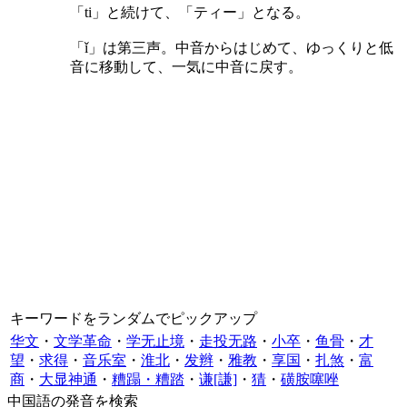
「ti」と続けて、「ティー」となる。
「ǐ」は第三声。中音からはじめて、ゆっくりと低
音に移動して、一気に中音に戻す。
キーワードをランダムでピックアップ
华文
・
文学革命
・
学无止境
・
走投无路
・
小卒
・
鱼骨
・
才
望
・
求得
・
音乐室
・
淮北
・
发辫
・
雅教
・
享国
・
扎煞
・
富
商
・
大显神通
・
糟蹋・糟踏
・
谦[謙]
・
猜
・
磺胺噻唑
中国語の発音を検索