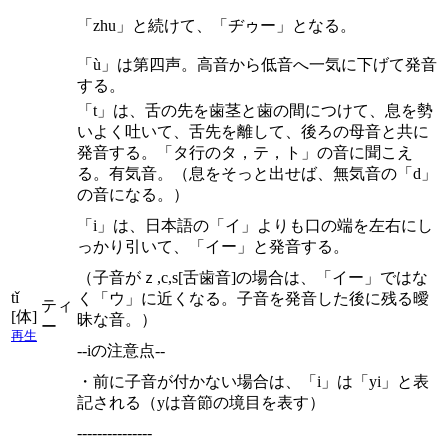
「zhu」と続けて、「ヂゥー」となる。
「ù」は第四声。高音から低音へ一気に下げて発音
する。
「t」は、舌の先を歯茎と歯の間につけて、息を勢
いよく吐いて、舌先を離して、後ろの母音と共に
発音する。「タ行のタ，テ，ト」の音に聞こえ
る。有気音。（息をそっと出せば、無気音の「d」
の音になる。）
「i」は、日本語の「イ」よりも口の端を左右にし
っかり引いて、「イー」と発音する。
（子音がｚ,c,s[舌歯音]の場合は、「イー」ではな
tǐ
く「ウ」に近くなる。子音を発音した後に残る曖
ティ
[体]
昧な音。）
ー
再生
--iの注意点--
・前に子音が付かない場合は、「i」は「yi」と表
記される（yは音節の境目を表す）
---------------