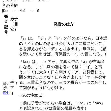
ヂィアォ ヂゥー ティー
音の分解
jiǎo － zhù － tǐ
発
カナ
音
（目
発音の仕方
記
安）
号
「j」は、「チ」と「ヂ」の間のような音。日本語
の「イ」の口の形より少し大げさに横に開いて、
息を抑えながら「ヂ」と吐き出す。無気音。（息
を勢いよく出せば、有気音の「q」の音になる。）
「iao」は、「ィアォ」で真ん中の「a」が主母音
になる。まず、唇の端を引いて軽く「イ」と言
う。すぐに大きく口を開けて「ア」と発音して、
間を空けることなく口を突き出して「オ」を発す
る。三重母音なので、三つの母音が一つの音とし
ヂィ
jiǎo
て繋がるように心がける。
ア
[角]
ォ
再生
--iaoの注意点--
・前に子音が付かない場合は、「iao」は「yao」
と表記される（yは音節の境目を表す）