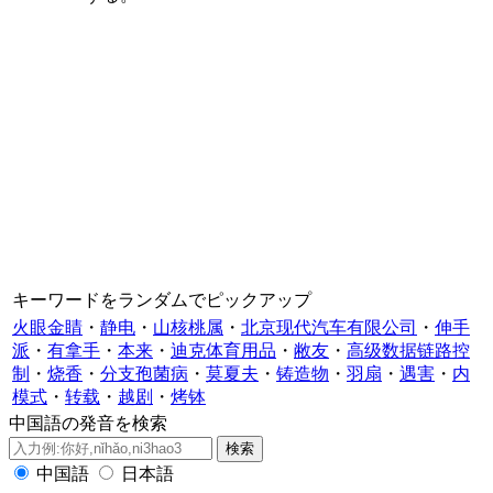
キーワードをランダムでピックアップ
火眼金睛
・
静电
・
山核桃属
・
北京现代汽车有限公司
・
伸手
派
・
有拿手
・
本来
・
迪克体育用品
・
敝友
・
高级数据链路控
制
・
烧香
・
分支孢菌病
・
莫夏夫
・
铸造物
・
羽扇
・
遇害
・
内
模式
・
转载
・
越剧
・
烤钵
中国語の発音を検索
中国語
日本語