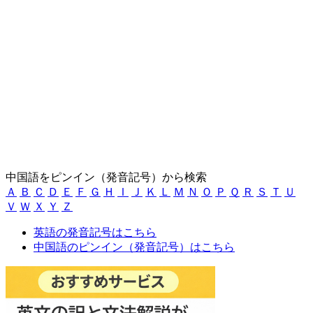
中国語をピンイン（発音記号）から検索
Ａ
Ｂ
Ｃ
Ｄ
Ｅ
Ｆ
Ｇ
Ｈ
Ｉ
Ｊ
Ｋ
Ｌ
Ｍ
Ｎ
Ｏ
Ｐ
Ｑ
Ｒ
Ｓ
Ｔ
Ｕ
Ｖ
Ｗ
Ｘ
Ｙ
Ｚ
英語の発音記号はこちら
中国語のピンイン（発音記号）はこちら