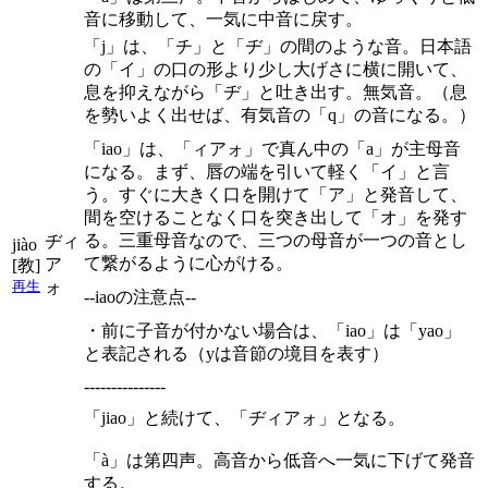
音に移動して、一気に中音に戻す。
「j」は、「チ」と「ヂ」の間のような音。日本語
の「イ」の口の形より少し大げさに横に開いて、
息を抑えながら「ヂ」と吐き出す。無気音。（息
を勢いよく出せば、有気音の「q」の音になる。）
「iao」は、「ィアォ」で真ん中の「a」が主母音
になる。まず、唇の端を引いて軽く「イ」と言
う。すぐに大きく口を開けて「ア」と発音して、
間を空けることなく口を突き出して「オ」を発す
る。三重母音なので、三つの母音が一つの音とし
ヂィ
jiào
て繋がるように心がける。
ア
[教]
ォ
再生
--iaoの注意点--
・前に子音が付かない場合は、「iao」は「yao」
と表記される（yは音節の境目を表す）
---------------
「jiao」と続けて、「ヂィアォ」となる。
「à」は第四声。高音から低音へ一気に下げて発音
する。