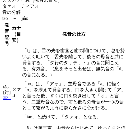
カタカナ読み（発音の目安）
タァォ ヂィアォ
音の分解
tǎo － jiào
発
カナ
音
（目
発音の仕方
記
安）
号
「t」は、舌の先を歯茎と歯の間につけて、息を勢
いよく吐いて、舌先を離して、後ろの母音と共に
発音する。「タ行のタ，テ，ト」の音に聞こえ
る。有気音。（息をそっと出せば、無気音の「d」
の音になる。）
「ao」は、「アォ」。主母音である「a」に軽く
tǎo
タァ
「o」を添えて発音する。口を大きく開けて「ア」
[讨]
ォ
と言った後、すぐに口を突き出して「オ」と言
再生
う。二重母音なので、前と後ろの母音が一つの音
として繋がるように滑らかさに心がける。
「tao」と続けて、「タァォ」となる。
「ǎ」は第三声。中音からはじめて、ゆっくりと低