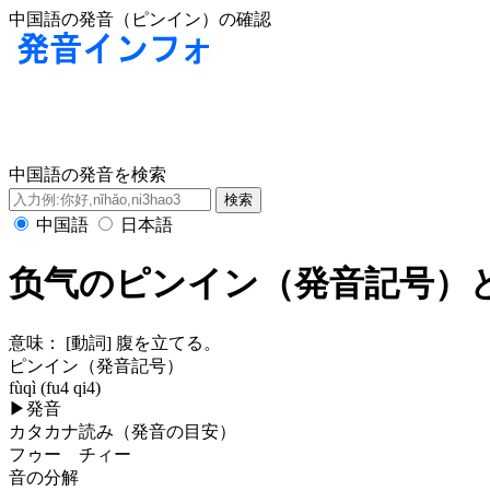
中国語の発音（ピンイン）の確認
中国語の発音を検索
中国語
日本語
负气のピンイン（発音記号）
意味：
[動詞] 腹を立てる。
ピンイン（発音記号）
fùqì (fu4 qi4)
▶
発音
カタカナ読み（発音の目安）
フゥー チィー
音の分解