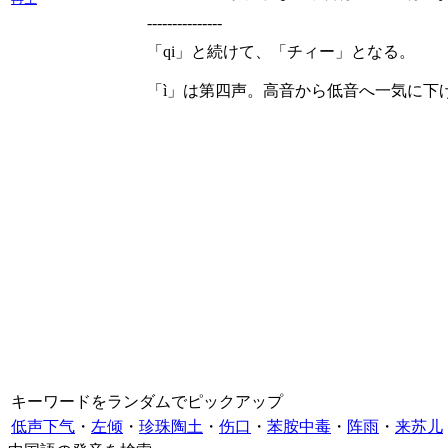
---------------
「qi」と続けて、「チィー」となる。
「ì」は第四声。高音から低音へ一気に下
キーワードをランダムでピックアップ
低声下气
・
左倾
・
珍珠陶土
・
伤口
・
苯胺中毒
・
阵雨
・
来苏儿