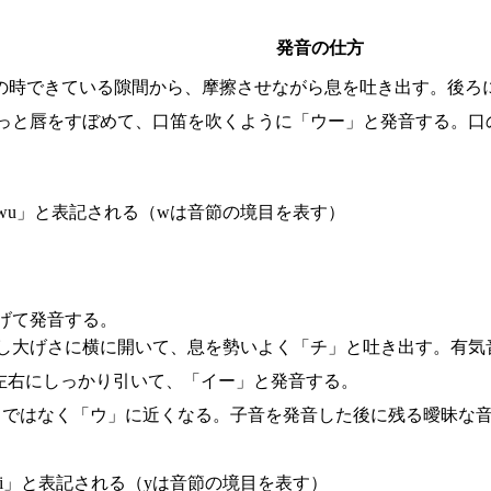
発音の仕方
その時できている隙間から、摩擦させながら息を吐き出す。後ろ
もっと唇をすぼめて、口笛を吹くように「ウー」と発音する。口
wu」と表記される（wは音節の境目を表す）
げて発音する。
し大げさに横に開いて、息を勢いよく「チ」と吐き出す。有気
左右にしっかり引いて、「イー」と発音する。
イー」ではなく「ウ」に近くなる。子音を発音した後に残る曖昧な
i」と表記される（yは音節の境目を表す）