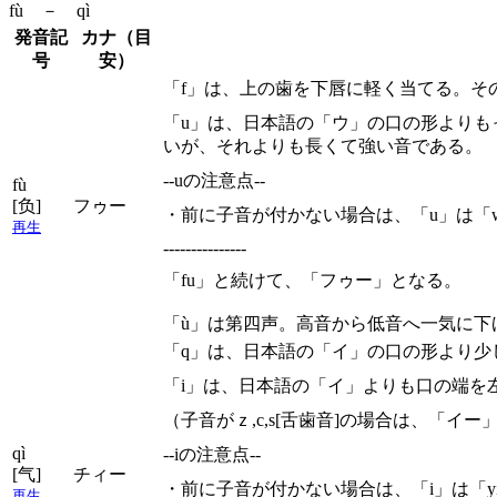
fù － qì
発音記
カナ（目
号
安）
「f」は、上の歯を下唇に軽く当てる。
「u」は、日本語の「ウ」の口の形より
いが、それよりも長くて強い音である。
--uの注意点--
fù
[负]
フゥー
・前に子音が付かない場合は、「u」は「
再生
---------------
「fu」と続けて、「フゥー」となる。
「ù」は第四声。高音から低音へ一気に下
「q」は、日本語の「イ」の口の形より少
「i」は、日本語の「イ」よりも口の端を
（子音がｚ,c,s[舌歯音]の場合は、「
qì
--iの注意点--
[气]
チィー
・前に子音が付かない場合は、「i」は「y
再生