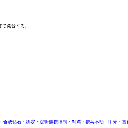
げて発音する。
・
合成钻石
・
绑定
・
逻辑连接控制
・
对襟
・
按兵不动
・
甲壳
・
置