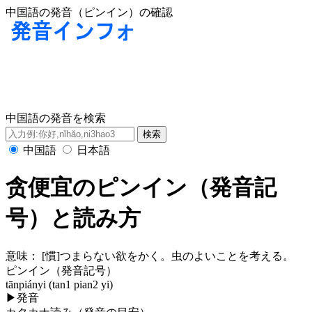
中国語の発音（ピンイン）の確認
中国語の発音を検索
中国語
日本語
贪便宜のピンイン（発音記
号）と読み方
意味：
[慣]つまらない欲をかく。虫のよいことを考える。
ピンイン（発音記号）
tānpiányi (tan1 pian2 yi)
▶
発音