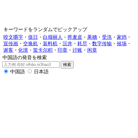
キーワードをランダムでピックアップ
咬文嚼字
・
值日
・
白领丽人
・
荞麦皮
・
果穗
・
受洗
・
家鸽
・
宣传画
・
交换机
・
装料机
・
沉井
・
耗尽
・
数字传输
・
候场
・
谢客
・
化境
・
笛卡尔积
・
印章
・
讨账
・
闲章
中国語の発音を検索
中国語
日本語