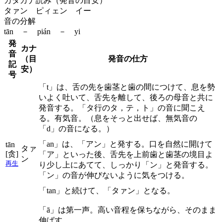
カタカナ読み（発音の目安）
タァン ピィェン イー
音の分解
tān － pián － yi
発
カナ
音
（目
発音の仕方
記
安）
号
「t」は、舌の先を歯茎と歯の間につけて、息を勢
いよく吐いて、舌先を離して、後ろの母音と共に
発音する。「タ行のタ，テ，ト」の音に聞こえ
る。有気音。（息をそっと出せば、無気音の
「d」の音になる。）
「an」は、「アン」と発する。口を自然に開けて
tān
タァ
[贪]
「ア」といった後、舌先を上前歯と歯茎の境目よ
ン
再生
り少し上にあてて、しっかり「ン」と発音する。
「ン」の音が伸びないように気をつける。
「tan」と続けて、「タァン」となる。
「ā」は第一声。高い音程を保ちながら、そのまま
伸ばす。