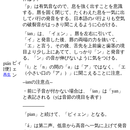
「p」は有気音なので、息を強く出すことを意識
する。唇を固く閉じて、たくわえた息を一気に出
してパ行の発音をする。日本語のパ行よりも空気
の破裂音がはっきり聞こえるように心がける。
「ian」は、「イェン」。唇を左右に引いて、
「イ」と発音した後、唇の両端の力を抜いて、
「エ」と言う。その後、舌先を上前歯と歯茎の境
目より少し上にあてて、しっかり「ン」と発音す
る。「ン」の音が伸びないように気をつける。
ピィ
pián
「i」と「n」の間の「a」は「ア」ではなく、「エ
[便]
ェ
（小さい口の『ア』）」に聞こえることに注意。
再生
ン
--ianの注意点--
・前に子音が付かない場合は、「ian」は「yan」
と表記される（yは音節の境目を表す）
---------------
「pian」と続けて、「ピィェン」となる。
「á」は第二声。低音から高音へ一気に上げて発音