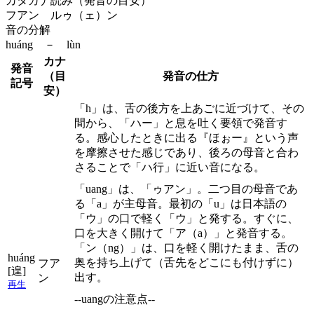
カタカナ読み（発音の目安）
フアン ルゥ（ェ）ン
音の分解
huáng － lùn
カナ
発音
（目
発音の仕方
記号
安）
「h」は、舌の後方を上あごに近づけて、その
間から、「ハー」と息を吐く要領で発音す
る。感心したときに出る『ほぉー』という声
を摩擦させた感じであり、後ろの母音と合わ
さることで「ハ行」に近い音になる。
「uang」は、「ゥアン」。二つ目の母音であ
る「a」が主母音。最初の「u」は日本語の
「ウ」の口で軽く「ウ」と発する。すぐに、
口を大きく開けて「ア（a）」と発音する。
「ン（ng）」は、口を軽く開けたまま、舌の
huáng
奥を持ち上げて（舌先をどこにも付けずに）
フア
[遑]
出す。
ン
再生
--uangの注意点--