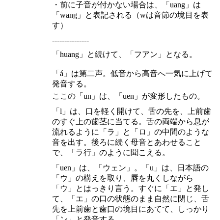
・前に子音が付かない場合は、「uang」は
「wang」と表記される（wは音節の境目を表
す）
---------------
「huang」と続けて、「フアン」となる。
「á」は第二声。低音から高音へ一気に上げて
発音する。
ここの「un」は、「uen」が変形したもの。
「l」は、口を軽く開けて、舌の先を、上前歯
のすぐ上の歯茎に当てる。舌の両端から息が
流れるように「ラ」と「ロ」の中間のような
音を出す。後ろに続く母音とあわせること
で、「ラ行」のように聞こえる。
「uen」は、「ウェン」。「u」は、日本語の
「ウ」の構えを取り、唇を丸くしながら
「ウ」とはっきり言う。すぐに「エ」と発し
て、「エ」の口の状態のまま自然に閉じ、舌
先を上前歯と歯口の境目にあてて、しっかり
「ン」と発音する。