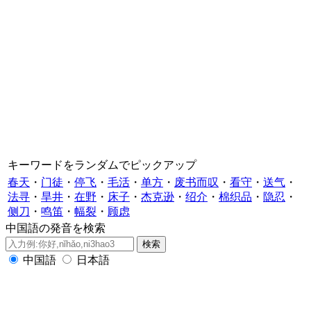
キーワードをランダムでピックアップ
春天
・
门徒
・
停飞
・
毛活
・
单方
・
废书而叹
・
看守
・
送气
・
法寻
・
旱井
・
在野
・
床子
・
杰克逊
・
绍介
・
棉织品
・
隐忍
・
侧刀
・
鸣笛
・
幅裂
・
顾虑
中国語の発音を検索
中国語
日本語